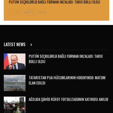
PUTIİN SEÇKILƏRLƏ BAĞLI FƏRMAN IMZALADI: TARIX BƏLLI OLDU
PREV
NEXT
1 of 52
LATEST NEWS
PUTIİN SEÇKILƏRLƏ BAĞLI FƏRMAN IMZALADI: TARIX
BƏLLI OLDU
TATARISTAN PUA HÜCUMLARININ HƏDƏFINDƏ: MATƏM
ELAN EDILDI
AĞSUDA ŞƏHİD RÜFƏT FƏTƏLIZADƏNIN XATIRƏSI ANILIB