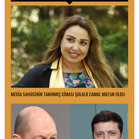
MEDİA SAHƏSİNİN TANINMIŞ SİMASI ŞƏLALƏ CAMAL MƏZUN OLDU