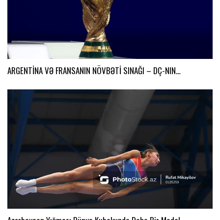
ARGENTİNA VƏ FRANSANIN NÖVBƏTİ SINAĞI – DÇ-NIN…