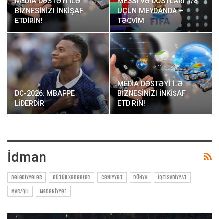
MEDİA DƏSTƏYİ İLƏ
MESSİ VƏ DOSTLARI 1/8
BİZNESİNİZI İNKİŞAF
ÜÇÜN MEYDANDA –
ETDİRİN!
TƏQVİM
MEDİA DƏSTƏYİ İLƏ
DÇ-2026: MBAPPE
BİZNESİNİZI İNKİŞAF
LİDERDİR
ETDİRİN!
İdman
BƏLƏDIYYƏLƏR
BÜTÜN XƏBƏRLƏR
CƏMIYYƏT
DÜNYA
İQTISADIYYAT
MARAQLI
MƏDƏNIYYƏT