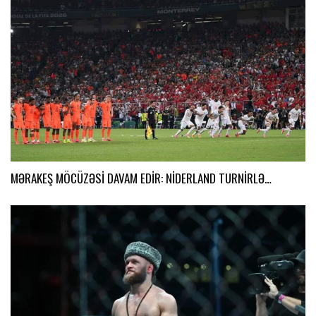
MƏRAKEŞ MÖCÜZƏSİ DAVAM EDİR: NİDERLAND TURNİRLƏ…