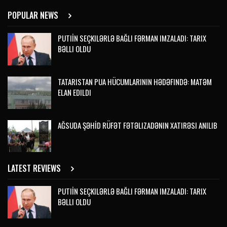
POPULAR NEWS
PUTIİN SEÇKILƏRLƏ BAĞLI FƏRMAN IMZALADI: TARIX
BƏLLI OLDU
TATARISTAN PUA HÜCUMLARININ HƏDƏFINDƏ: MATƏM
ELAN EDILDI
AĞSUDA ŞƏHİD RÜFƏT FƏTƏLIZADƏNIN XATIRƏSI ANILIB
LATEST REVIEWS
PUTIİN SEÇKILƏRLƏ BAĞLI FƏRMAN IMZALADI: TARIX
BƏLLI OLDU