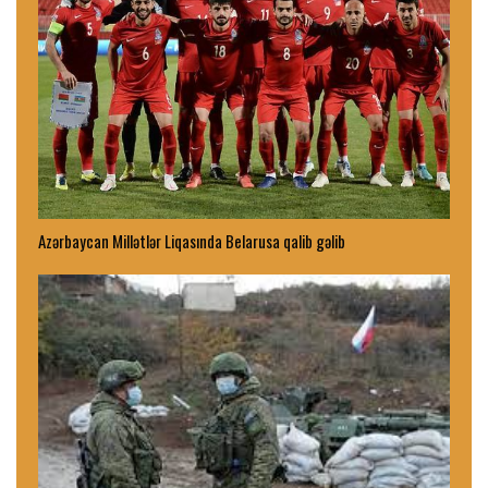
Azərbaycan Millətlər Liqasında Belarusa qalib gəlib