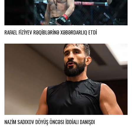
RAFAEL FİZİYEV RƏQİBLƏRİNƏ XƏBƏRDARLIQ ETDİ
NAZİM SADIXOV DÖYÜŞ ÖNCƏSI İDDİALI DANIŞDI