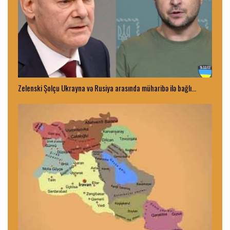
Zelenski Şolçu Ukrayna və Rusiya arasında müharibə ilə bağlı…