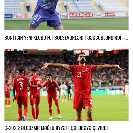
BUNTIÇIN YENI KLUBU FUTBOLSEVƏRLƏRI TƏƏCCÜBLƏNDIRDİ –…
Ç-2026: ƏLCƏZAIR MƏĞLUBIYYƏTI QƏLƏBƏYƏ ÇEVIRDI