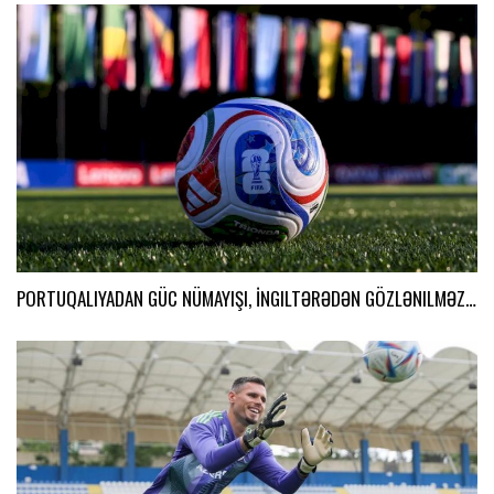
PORTUQALIYADAN GÜC NÜMAYIŞI, İNGILTƏRƏDƏN GÖZLƏNILMƏZ…