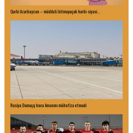
Qərbi Azərbaycan – müddəti bitməyəçək hərbi-siyasi…
Rusiya Dəməşq hava limanını mühafizə etmədi