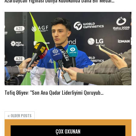
Azərbaycan Yığması Dünya Kubokunda Daha Bir Medal…
Tofiq Əliyev: “Son Ana Qədər Liderliyimi Qoruyub…
OLDER POSTS
ÇOX OXUNAN