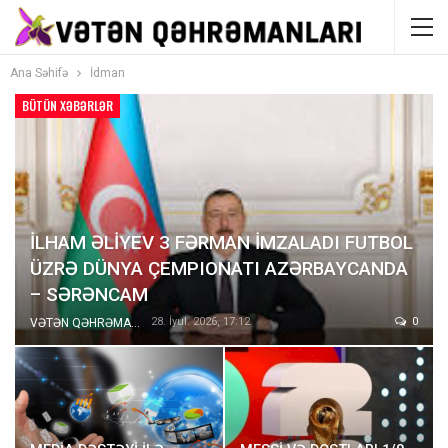
Ana Səhifə
İdman
BÜTÜN XƏBƏRLƏR
İLHAM ƏLİYEV 3 FƏRMAN İMZALADI FUTBOL
ÜZRƏ DÜNYA ÇEMPIONATI AZƏRBAYCANDA
– SƏRƏNCAM
28. İyul. 2026, 17:12
0
VƏTƏN QƏHRƏMANLARI İnformasiya Portalı