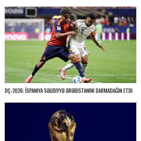
DÇ-2026: İSPANIYA SƏUDIYYƏ ƏRƏBISTANINI DARMADAĞIN ETDI