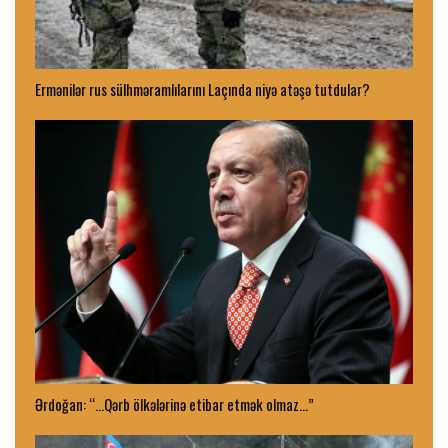
Ermənilər rus sülhməramlılarını Laçında niyə atəşə tutdular?
Ərdoğan: “…Qərb ölkələrinə etibar etmək olmaz…”