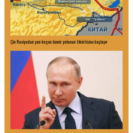
Çin Rusiyadan yan keçən dəmir yolunun tikintisinə başlayır