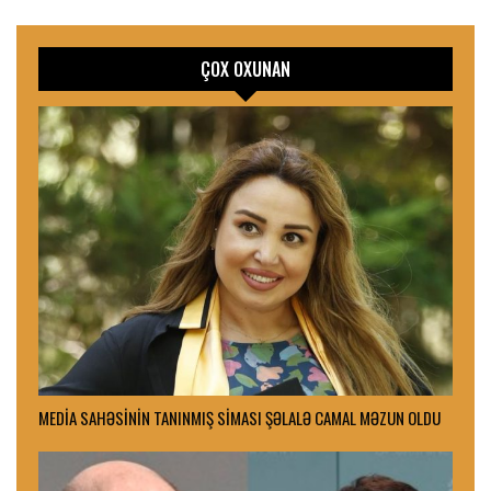
ÇOX OXUNAN
MEDİA SAHƏSİNİN TANINMIŞ SİMASI ŞƏLALƏ CAMAL MƏZUN OLDU