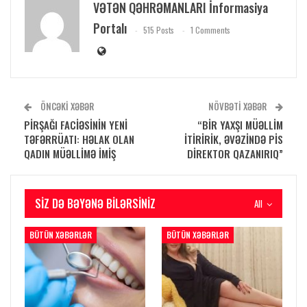
VƏTƏN QƏHRƏMANLARI İnformasiya
Portalı
515 Posts
1 Comments
ÖNCƏKI XƏBƏR
NÖVBƏTI XƏBƏR
PİRŞAĞI FACİƏSİNİN YENİ
“BİR YAXŞI MÜƏLLİM
TƏFƏRRÜATI: HƏLAK OLAN
İTİRİRİK, ƏVƏZİNDƏ PİS
QADIN MÜƏLLİMƏ İMİŞ
DİREKTOR QAZANIRIQ”
SIZ DƏ BƏYƏNƏ BILƏRSINIZ
All
BÜTÜN XƏBƏRLƏR
BÜTÜN XƏBƏRLƏR