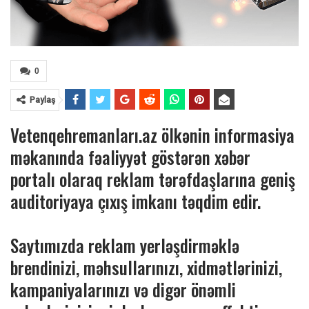
0
Paylaş
Vetenqehremanları.az ölkənin informasiya
məkanında fəaliyyət göstərən xəbər
portalı olaraq reklam tərəfdaşlarına geniş
auditoriyaya çıxış imkanı təqdim edir.
Saytımızda reklam yerləşdirməklə
brendinizi, məhsullarınızı, xidmətlərinizi,
kampaniyalarınızı və digər önəmli