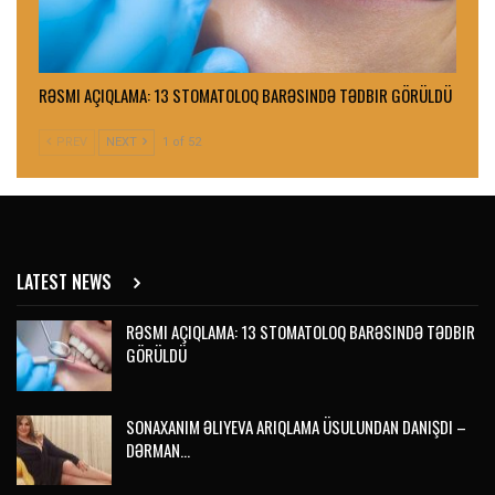
RƏSMI AÇIQLAMA: 13 STOMATOLOQ BARƏSINDƏ TƏDBIR GÖRÜLDÜ
PREV
NEXT
1 of 52
LATEST NEWS
RƏSMI AÇIQLAMA: 13 STOMATOLOQ BARƏSINDƏ TƏDBIR
GÖRÜLDÜ
SONAXANIM ƏLIYEVA ARIQLAMA ÜSULUNDAN DANIŞDI –
DƏRMAN…