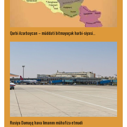
Qərbi Azərbaycan – müddəti bitməyəçək hərbi-siyasi…
Rusiya Dəməşq hava limanını mühafizə etmədi