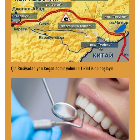
Çin Rusiyadan yan keçən dəmir yolunun tikintisinə başlayır