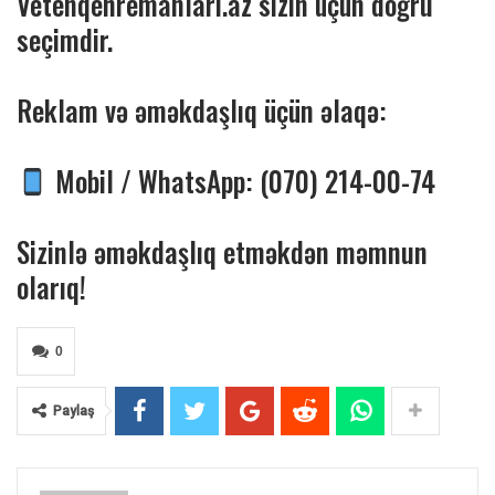
Vetenqehremanlari.az sizin üçün doğru
seçimdir.
Reklam və əməkdaşlıq üçün əlaqə:
Mobil / WhatsApp: (070) 214-00-74
Sizinlə əməkdaşlıq etməkdən məmnun
olarıq!
0
Paylaş