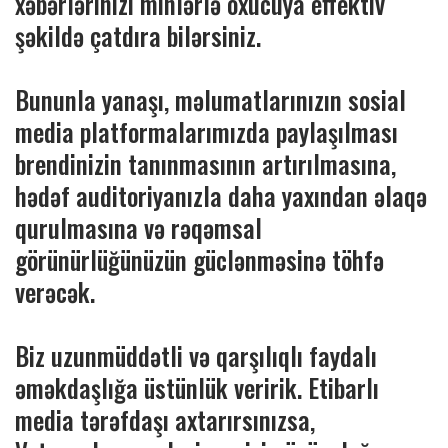
xəbərlərinizi minlərlə oxucuya effektiv
şəkildə çatdıra bilərsiniz.
Bununla yanaşı, məlumatlarınızın sosial
media platformalarımızda paylaşılması
brendinizin tanınmasının artırılmasına,
hədəf auditoriyanızla daha yaxından əlaqə
qurulmasına və rəqəmsal
görünürlüğünüzün güclənməsinə töhfə
verəcək.
Biz uzunmüddətli və qarşılıqlı faydalı
əməkdaşlığa üstünlük veririk. Etibarlı
media tərəfdaşı axtarırsınızsa,