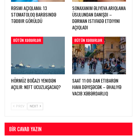
RƏSMI AÇIQLAMA: 13
SONAXANIM ƏLIYEVA ARIQLAMA
STOMATOLOQ BARƏSINDƏ
ÜSULUNDAN DANIŞDI –
TƏDBIR GÖRÜLDÜ
DƏRMAN ISTIFADƏ ETDIYINI
AÇIQLADI
BÜTÜN XƏBƏRLƏR
BÜTÜN XƏBƏRLƏR
HÖRMÜZ BOĞAZI YENIDƏN
SAAT 11:00-DAN ETIBARƏN
AÇILIR: NEFT UCUZLAŞACAQ?
HAVA DƏYIŞƏCƏK – ƏHALIYƏ
VACIB XƏBƏRDARLIQ
PREV
NEXT
BIR CAVAB YAZIN