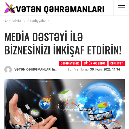
Ana Səhifə
Bələdiyyələr
MEDİA DƏSTƏYİ İLƏ
BİZNESİNİZI İNKİŞAF ETDİRİN!
BƏLƏDIYYƏLƏR
BÜTÜN XƏBƏRLƏR
CƏMIYYƏT
Son Yeniləmə
30. İyun. 2026, 11:34
VƏTƏN QƏHRƏMANLARI İnformasiya Portalı
Tərəfindən