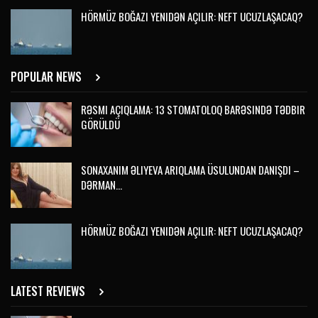
HÖRMÜZ BOĞAZI YENIDƏN AÇILIR: NEFT UCUZLAŞACAQ?
POPULAR NEWS
RƏSMI AÇIQLAMA: 13 STOMATOLOQ BARƏSINDƏ TƏDBIR
GÖRÜLDÜ
SONAXANIM ƏLIYEVA ARIQLAMA ÜSULUNDAN DANIŞDI –
DƏRMAN…
HÖRMÜZ BOĞAZI YENIDƏN AÇILIR: NEFT UCUZLAŞACAQ?
LATEST REVIEWS