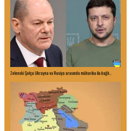
Zelenski Şolçu Ukrayna və Rusiya arasında müharibə ilə bağlı…