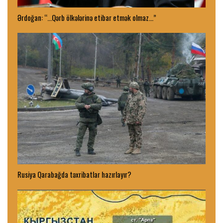
Ərdoğan: “…Qərb ölkələrinə etibar etmək olmaz…”
Rusiya Qarabağda təxribatlar hazırlayır?