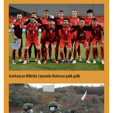
Azərbaycan Millətlər Liqasında Belarusa qalib gəlib