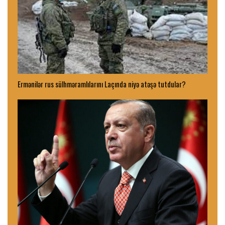
Ermənilər rus sülhməramlılarını Laçında niyə atəşə tutdular?