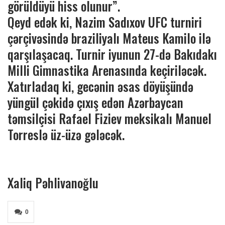
görüldüyü hiss olunur”.
Qeyd edək ki, Nazim Sadıxov UFC turniri
çərçivəsində braziliyalı Mateus Kamilo ilə
qarşılaşacaq. Turnir iyunun 27-də Bakıdakı
Milli Gimnastika Arenasında keçiriləcək.
Xatırladaq ki, gecənin əsas döyüşündə
yüngül çəkidə çıxış edən Azərbaycan
təmsilçisi Rafael Fiziev meksikalı Manuel
Torreslə üz-üzə gələcək.
Xaliq Pəhlivanoğlu
0