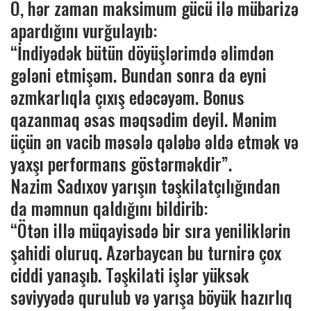
O, hər zaman maksimum gücü ilə mübarizə
apardığını vurğulayıb:
“İndiyədək bütün döyüşlərimdə əlimdən
gələni etmişəm. Bundan sonra da eyni
əzmkarlıqla çıxış edəcəyəm. Bonus
qazanmaq əsas məqsədim deyil. Mənim
üçün ən vacib məsələ qələbə əldə etmək və
yaxşı performans göstərməkdir”.
Nazim Sadıxov yarışın təşkilatçılığından
da məmnun qaldığını bildirib:
“Ötən illə müqayisədə bir sıra yeniliklərin
şahidi oluruq. Azərbaycan bu turnirə çox
ciddi yanaşıb. Təşkilati işlər yüksək
səviyyədə qurulub və yarışa böyük hazırlıq