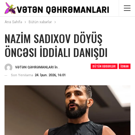
Ana Səhifə
Bütün xəbərlər
NAZİM SADIXOV DÖYÜŞ
ÖNCƏSI İDDİALI DANIŞDI
BÜTÜN XƏBƏRLƏR
İDMAN
VƏTƏN QƏHRƏMANLARI İnformasiya Portalı
Tərəfindən
Son Yeniləmə
24. İyun. 2026, 16:01