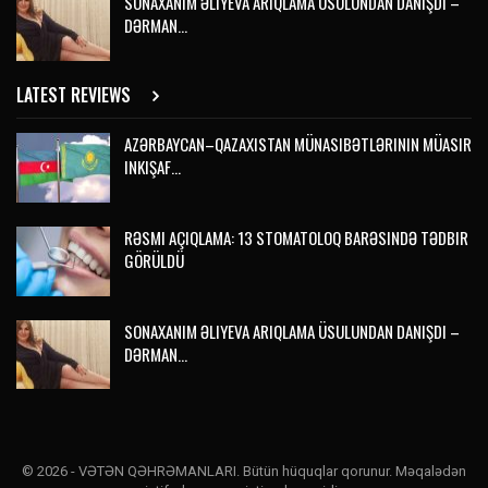
SONAXANIM ƏLIYEVA ARIQLAMA ÜSULUNDAN DANIŞDI –
DƏRMAN…
LATEST REVIEWS
AZƏRBAYCAN–QAZAXISTAN MÜNASIBƏTLƏRININ MÜASIR
INKIŞAF…
RƏSMI AÇIQLAMA: 13 STOMATOLOQ BARƏSINDƏ TƏDBIR
GÖRÜLDÜ
SONAXANIM ƏLIYEVA ARIQLAMA ÜSULUNDAN DANIŞDI –
DƏRMAN…
© 2026 - VƏTƏN QƏHRƏMANLARI. Bütün hüquqlar qorunur. Məqalədən