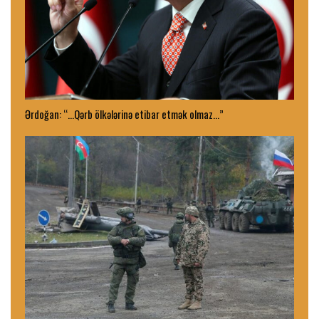
Ərdoğan: “…Qərb ölkələrinə etibar etmək olmaz…”