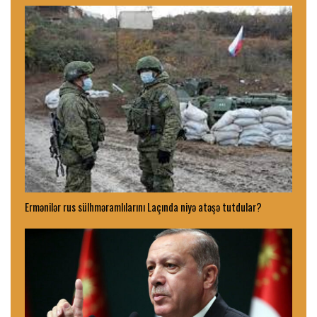
Ermənilər rus sülhməramlılarını Laçında niyə atəşə tutdular?