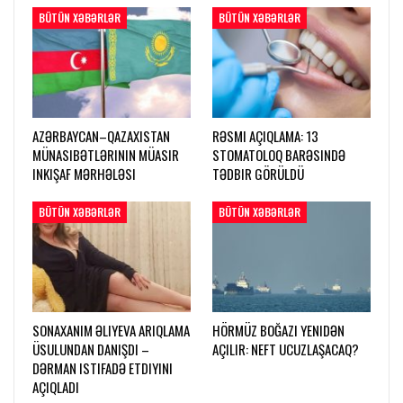
BÜTÜN XƏBƏRLƏR
BÜTÜN XƏBƏRLƏR
AZƏRBAYCAN–QAZAXISTAN
RƏSMI AÇIQLAMA: 13
MÜNASIBƏTLƏRININ MÜASIR
STOMATOLOQ BARƏSINDƏ
INKIŞAF MƏRHƏLƏSI
TƏDBIR GÖRÜLDÜ
BÜTÜN XƏBƏRLƏR
BÜTÜN XƏBƏRLƏR
SONAXANIM ƏLIYEVA ARIQLAMA
HÖRMÜZ BOĞAZI YENIDƏN
ÜSULUNDAN DANIŞDI –
AÇILIR: NEFT UCUZLAŞACAQ?
DƏRMAN ISTIFADƏ ETDIYINI
AÇIQLADI