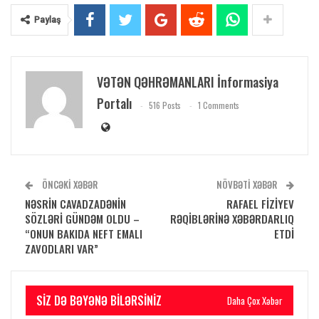
Paylaş
VƏTƏN QƏHRƏMANLARI İnformasiya
Portalı
516 Posts
1 Comments
ÖNCƏKI XƏBƏR
NÖVBƏTI XƏBƏR
NƏSRİN CAVADZADƏNİN
RAFAEL FİZİYEV
SÖZLƏRİ GÜNDƏM OLDU –
RƏQİBLƏRİNƏ XƏBƏRDARLIQ
“ONUN BAKIDA NEFT EMALI
ETDİ
ZAVODLARI VAR”
SIZ DƏ BƏYƏNƏ BILƏRSINIZ
Daha Çox Xəbər