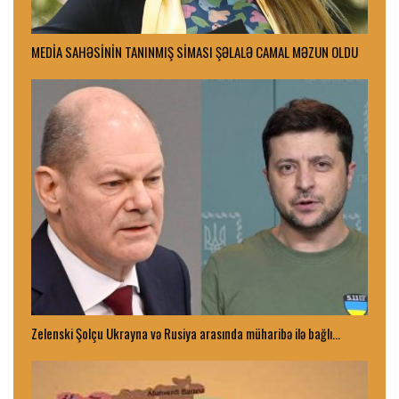
MEDİA SAHƏSİNİN TANINMIŞ SİMASI ŞƏLALƏ CAMAL MƏZUN OLDU
Zelenski Şolçu Ukrayna və Rusiya arasında müharibə ilə bağlı…