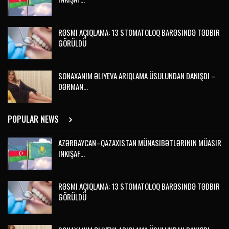
RƏSMI AÇIQLAMA: 13 STOMATOLOQ BARƏSINDƏ TƏDBIR
GÖRÜLDÜ
SONAXANIM ƏLIYEVA ARIQLAMA ÜSULUNDAN DANIŞDI –
DƏRMAN…
POPULAR NEWS
AZƏRBAYCAN–QAZAXISTAN MÜNASIBƏTLƏRININ MÜASIR
INKIŞAF…
RƏSMI AÇIQLAMA: 13 STOMATOLOQ BARƏSINDƏ TƏDBIR
GÖRÜLDÜ