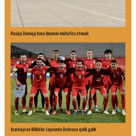
Rusiya Dəməşq hava limanını mühafizə etmədi
Azərbaycan Millətlər Liqasında Belarusa qalib gəlib