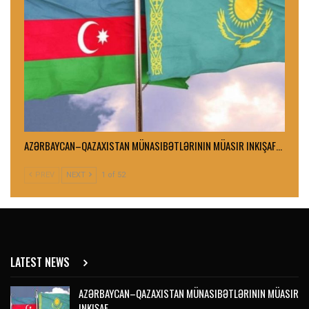
AZƏRBAYCAN–QAZAXISTAN MÜNASIBƏTLƏRININ MÜASIR INKIŞAF…
PREV
NEXT
1 of 52
LATEST NEWS
AZƏRBAYCAN–QAZAXISTAN MÜNASIBƏTLƏRININ MÜASIR
INKIŞAF…