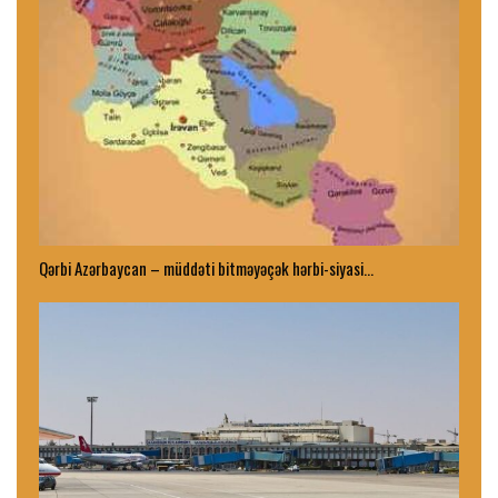
Qərbi Azərbaycan – müddəti bitməyəçək hərbi-siyasi…