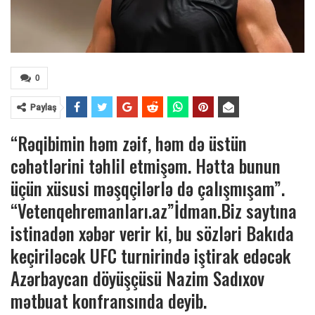
0
Paylaş
“Rəqibimin həm zəif, həm də üstün
cəhətlərini təhlil etmişəm. Hətta bunun
üçün xüsusi məşqçilərlə də çalışmışam”.
“Vetenqehremanları.az”İdman.Biz saytına
istinadən xəbər verir ki, bu sözləri Bakıda
keçiriləcək UFC turnirində iştirak edəcək
Azərbaycan döyüşçüsü Nazim Sadıxov
mətbuat konfransında deyib.