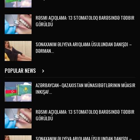
RƏSMI AÇIQLAMA: 13 STOMATOLOQ BARƏSINDƏ TƏDBIR
GÖRÜLDÜ
SONAXANIM ƏLIYEVA ARIQLAMA ÜSULUNDAN DANIŞDI –
DƏRMAN…
POPULAR NEWS
AZƏRBAYCAN–QAZAXISTAN MÜNASIBƏTLƏRININ MÜASIR
INKIŞAF…
RƏSMI AÇIQLAMA: 13 STOMATOLOQ BARƏSINDƏ TƏDBIR
GÖRÜLDÜ
SONAXANIM ƏLIYEVA ARIQLAMA ÜSULUNDAN DANIŞDI –