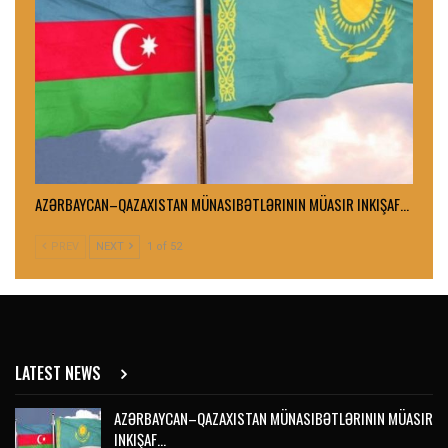
AZƏRBAYCAN–QAZAXISTAN MÜNASIBƏTLƏRININ MÜASIR INKIŞAF…
PREV
NEXT
1 of 52
LATEST NEWS
AZƏRBAYCAN–QAZAXISTAN MÜNASIBƏTLƏRININ MÜASIR
INKIŞAF…