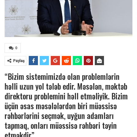
0
Paylaş
“Bizim sistemimizdə olan problemlərin
həlli uzun yol tələb edir. Məsələn, məktəb
direktoru problemini həll etməliyik. Bizim
üçün əsas məsələlərdən biri müəssisə
rəhbərlərini seçmək, uyğun adamları
tapmaq, onları müəssisə rəhbəri təyin
etməkdir”.