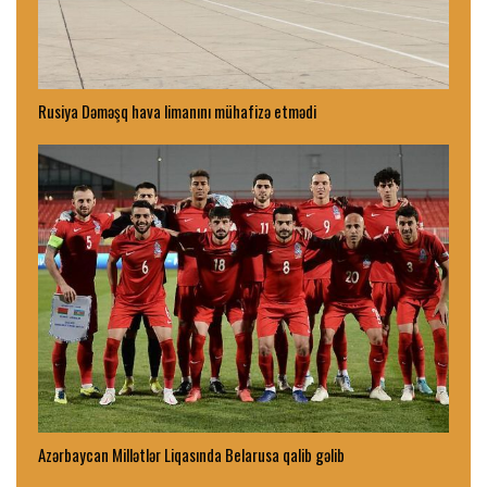
Rusiya Dəməşq hava limanını mühafizə etmədi
Azərbaycan Millətlər Liqasında Belarusa qalib gəlib