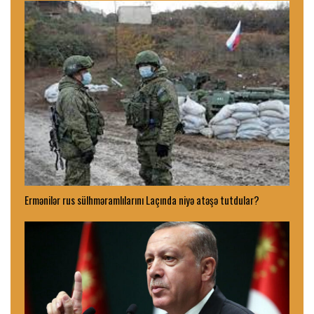
Ermənilər rus sülhməramlılarını Laçında niyə atəşə tutdular?