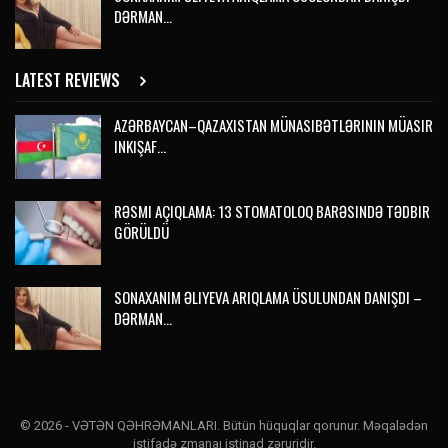
DƏRMAN…
LATEST REVIEWS
AZƏRBAYCAN–QAZAXISTAN MÜNASIBƏTLƏRININ MÜASIR
INKIŞAF…
RƏSMI AÇIQLAMA: 13 STOMATOLOQ BARƏSINDƏ TƏDBIR
GÖRÜLDÜ
SONAXANIM ƏLIYEVA ARIQLAMA ÜSULUNDAN DANIŞDI –
DƏRMAN…
© 2026 - VƏTƏN QƏHRƏMANLARI. Bütün hüquqlar qorunur. Məqalədən
istifadə zmanaı istinad zəruridir.