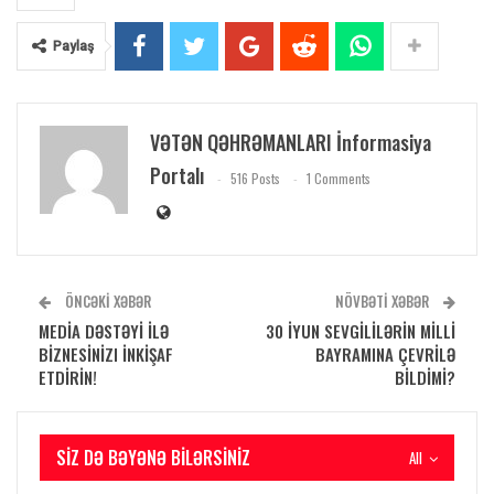
Paylaş
VƏTƏN QƏHRƏMANLARI İnformasiya
Portalı
516 Posts
1 Comments
ÖNCƏKI XƏBƏR
NÖVBƏTI XƏBƏR
MEDİA DƏSTƏYİ İLƏ
30 İYUN SEVGİLİLƏRİN MİLLİ
BİZNESİNİZI İNKİŞAF
BAYRAMINA ÇEVRİLƏ
ETDİRİN!
BİLDİMİ?
SIZ DƏ BƏYƏNƏ BILƏRSINIZ
All