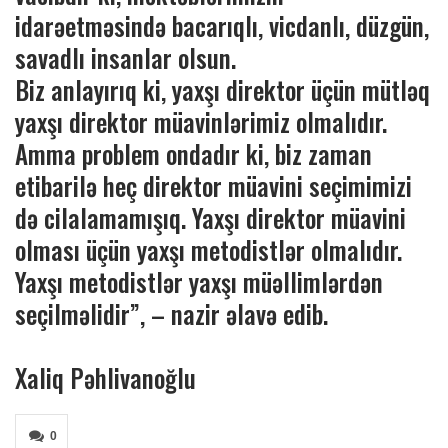
idarəetməsində bacarıqlı, vicdanlı, düzgün,
savadlı insanlar olsun.
Biz anlayırıq ki, yaxşı direktor üçün mütləq
yaxşı direktor müavinlərimiz olmalıdır.
Amma problem ondadır ki, biz zaman
etibarilə heç direktor müavini seçimimizi
də cilalamamışıq. Yaxşı direktor müavini
olması üçün yaxşı metodistlər olmalıdır.
Yaxşı metodistlər yaxşı müəllimlərdən
seçilməlidir”, – nazir əlavə edib.
Xaliq Pəhlivanoğlu
0