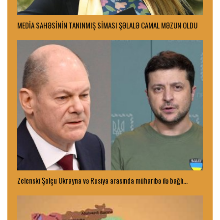
MEDİA SAHƏSİNİN TANINMIŞ SİMASI ŞƏLALƏ CAMAL MƏZUN OLDU
Zelenski Şolçu Ukrayna və Rusiya arasında müharibə ilə bağlı…