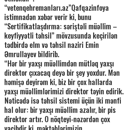
“vetenqehremanları.az”Qafqazinfoya
istimnadən xəbər verir ki, bunu
“Sertifikatlaşdırma: səriştəli müəllim –
keyfiyyətli təhsil” mövzusunda keçirilən
tədbirdə elm və təhsil naziri Emin
Əmrullayev bildirib.
“Hər bir yaxşı müəllimdən mütləq yaxşı
direktor çıxacaq deyə bir şey yoxdur. Mən
həmişə deyirəm ki, biz bir çox hallarda
yaxşı müəllimlərimizi direktor təyin edirik.
Nəticədə isə təhsil sistemi üçün iki mənfi
hal olur: bir yaxşı müəllim azalır, bir pis
direktor artır. O nöqteyi-nəzərdən çox
vacibdir ki, məktəblərimizin