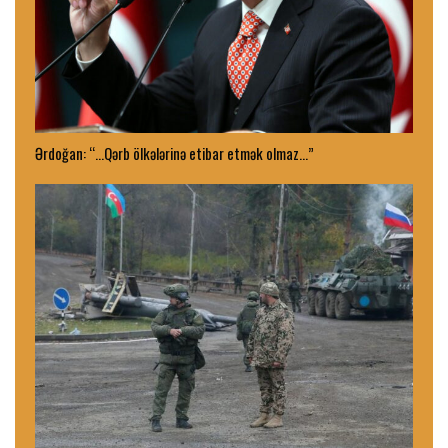
Ərdoğan: “…Qərb ölkələrinə etibar etmək olmaz…”