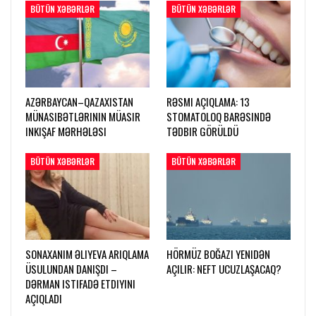
BÜTÜN XƏBƏRLƏR
BÜTÜN XƏBƏRLƏR
AZƏRBAYCAN–QAZAXISTAN
RƏSMI AÇIQLAMA: 13
MÜNASIBƏTLƏRININ MÜASIR
STOMATOLOQ BARƏSINDƏ
INKIŞAF MƏRHƏLƏSI
TƏDBIR GÖRÜLDÜ
BÜTÜN XƏBƏRLƏR
BÜTÜN XƏBƏRLƏR
SONAXANIM ƏLIYEVA ARIQLAMA
HÖRMÜZ BOĞAZI YENIDƏN
ÜSULUNDAN DANIŞDI –
AÇILIR: NEFT UCUZLAŞACAQ?
DƏRMAN ISTIFADƏ ETDIYINI
AÇIQLADI