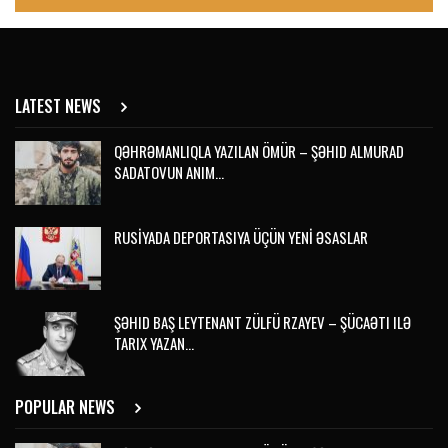
LATEST NEWS
QƏHRƏMANLIQLA YAZILAN ÖMÜR – ŞƏHID ALMURAD
SADATOVUN ANIM…
RUSİYADA DEPORTASIYA ÜÇÜN YENİ ƏSASLAR
ŞƏHID BAŞ LEYTENANT ZÜLFÜ RZAYEV – ŞÜCAƏTI ILƏ
TARIX YAZAN…
POPULAR NEWS