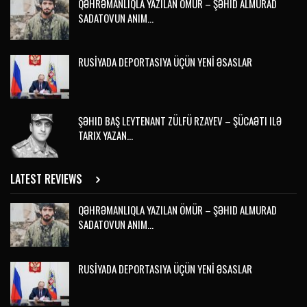
QƏHRƏMANLIQLA YAZILAN ÖMÜR – ŞƏHID ALMURAD
SADATOVUN ANIM…
RUSİYADA DEPORTASIYA ÜÇÜN YENİ ƏSASLAR
ŞƏHID BAŞ LEYTENANT ZÜLFÜ RZAYEV – ŞÜCAƏTI ILƏ
TARIX YAZAN…
LATEST REVIEWS
QƏHRƏMANLIQLA YAZILAN ÖMÜR – ŞƏHID ALMURAD
SADATOVUN ANIM…
RUSİYADA DEPORTASIYA ÜÇÜN YENİ ƏSASLAR