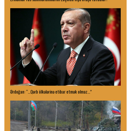
Ərdoğan: “…Qərb ölkələrinə etibar etmək olmaz…”