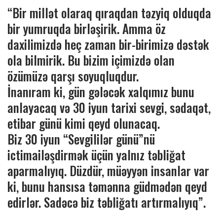
“Bir millət olaraq qıraqdan təzyiq olduqda
bir yumruqda birləşirik. Amma öz
daxilimizdə heç zaman bir-birimizə dəstək
ola bilmirik. Bu bizim içimizdə olan
özümüzə qarşı soyuqluqdur.
İnanıram ki, gün gələcək xalqımız bunu
anlayacaq və 30 iyun tarixi sevgi, sədaqət,
etibar günü kimi qeyd olunacaq.
Biz 30 iyun “Sevgililər günü”nü
ictimailəşdirmək üçün yalnız təbliğat
aparmalıyıq. Düzdür, müəyyən insanlar var
ki, bunu hansısa təmənna güdmədən qeyd
edirlər. Sadəcə biz təbliğatı artırmalıyıq”.