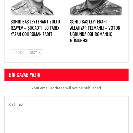
ŞƏHID BAŞ LEYTENANT ZÜLFÜ
ŞƏHID BAŞ LEYTENANT
RZAYEV – ŞÜCAƏTI ILƏ TARIX
ALLAHYAR TELMANLI – VƏTƏN
YAZAN QƏHRƏMAN ZABIT
UĞRUNDA QƏHRƏMANLIQ
NÜMUNƏSI
PREV
NEXT
BIR CAVAB YAZIN
Your email address will not be published.