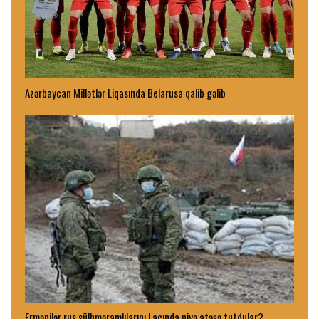
Azərbaycan Millətlər Liqasında Belarusa qalib gəlib
Ermənilər rus sülhməramlılarını Laçında niyə atəşə tutdular?