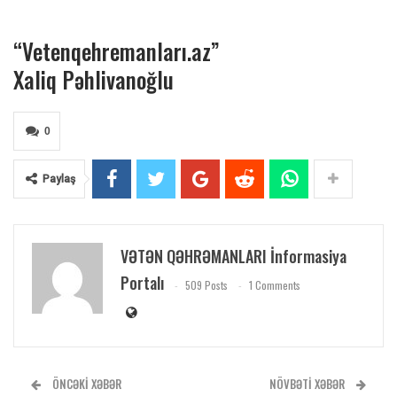
“Vetenqehremanları.az”
Xaliq Pəhlivanoğlu
0
Paylaş
VƏTƏN QƏHRƏMANLARI İnformasiya
Portalı
509 Posts
1 Comments
ÖNCƏKI XƏBƏR
NÖVBƏTI XƏBƏR