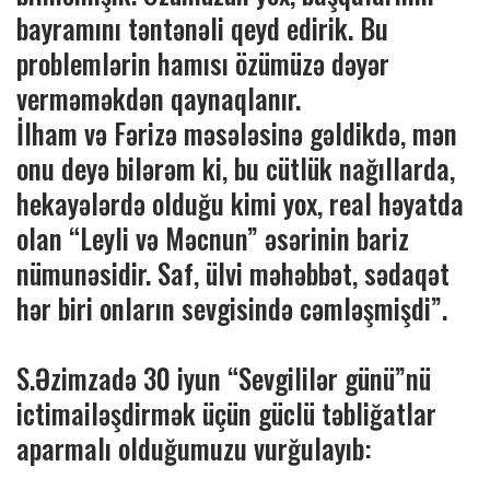
bayramını təntənəli qeyd edirik. Bu
problemlərin hamısı özümüzə dəyər
verməməkdən qaynaqlanır.
İlham və Fərizə məsələsinə gəldikdə, mən
onu deyə bilərəm ki, bu cütlük nağıllarda,
hekayələrdə olduğu kimi yox, real həyatda
olan “Leyli və Məcnun” əsərinin bariz
nümunəsidir. Saf, ülvi məhəbbət, sədaqət
hər biri onların sevgisində cəmləşmişdi”.
S.Əzimzadə 30 iyun “Sevgililər günü”nü
ictimailəşdirmək üçün güclü təbliğatlar
aparmalı olduğumuzu vurğulayıb: