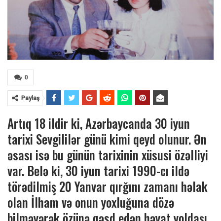
0
Paylaş
Artıq 18 ildir ki, Azərbaycanda 30 iyun
tarixi Sevgililər günü kimi qeyd olunur. Ən
əsası isə bu günün tarixinin xüsusi özəlliyi
var. Belə ki, 30 iyun tarixi 1990-cı ildə
törədilmiş 20 Yanvar qırğını zamanı həlak
olan İlham və onun yoxluğuna dözə
bilməyərək özünə qəsd edən həyat yoldaşı