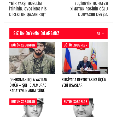
“BİR YAXŞI MÜƏLLİM
ELÇİBƏYİN MÜHAFZƏ
İTİRİRİK, ƏVƏZİNDƏ PİS
XİMƏTNN RƏSİNİN OĞLU
DİREKTOR QAZANIRIQ”
DÜNYASINI DƏYŞB.
SIZ DƏ BƏYƏNƏ BILƏRSINIZ
All
BÜTÜN XƏBƏRLƏR
BÜTÜN XƏBƏRLƏR
QƏHRƏMANLIQLA YAZILAN
RUSİYADA DEPORTASIYA ÜÇÜN
ÖMÜR – ŞƏHID ALMURAD
YENİ ƏSASLAR
SADATOVUN ANIM GÜNÜ
BÜTÜN XƏBƏRLƏR
BÜTÜN XƏBƏRLƏR