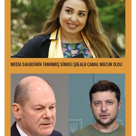
MEDİA SAHƏSİNİN TANINMIŞ SİMASI ŞƏLALƏ CAMAL MƏZUN OLDU