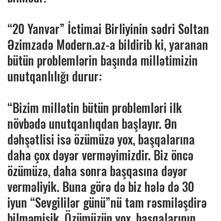
“20 Yanvar” İctimai Birliyinin sədri Soltan
Əzimzadə Modern.az-a bildirib ki, yaranan
bütün problemlərin başında millətimizin
unutqanlılığı durur:
“Bizim millətin bütün problemləri ilk
növbədə unutqanlıqdan başlayır. Ən
dəhşətlisi isə özümüzə yox, başqalarına
daha çox dəyər verməyimizdir. Biz öncə
özümüzə, daha sonra başqasına dəyər
verməliyik. Buna görə də biz hələ də 30
iyun “Sevgililər günü”nü tam rəsmiləşdirə
bilməmişik. Özümüzün yox, başqalarının