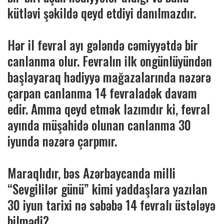
kütləvi şəkildə qeyd etdiyi danılmazdır.
Hər il fevral ayı gələndə cəmiyyətdə bir
canlanma olur. Fevralın ilk ongünlüyündən
başlayaraq hədiyyə mağazalarında nəzərə
çarpan canlanma 14 fevraladək davam
edir. Amma qeyd etmək lazımdır ki, fevral
ayında müşahidə olunan canlanma 30
iyunda nəzərə çarpmır.
Maraqlıdır, bəs Azərbaycanda milli
“Sevgililər günü” kimi yaddaşlara yazılan
30 iyun tarixi nə səbəbə 14 fevralı üstələyə
bilmədi?