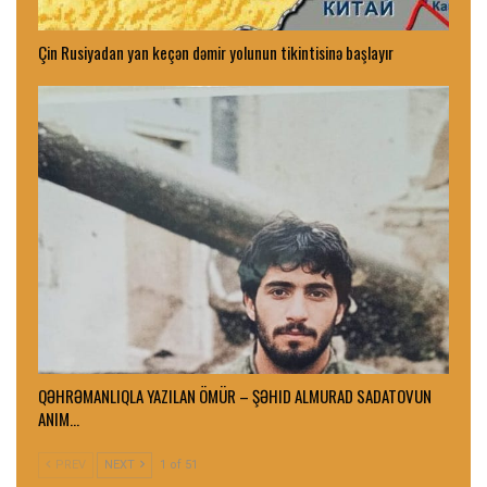
Çin Rusiyadan yan keçən dəmir yolunun tikintisinə başlayır
QƏHRƏMANLIQLA YAZILAN ÖMÜR – ŞƏHID ALMURAD SADATOVUN
ANIM…
PREV
NEXT
1 of 51