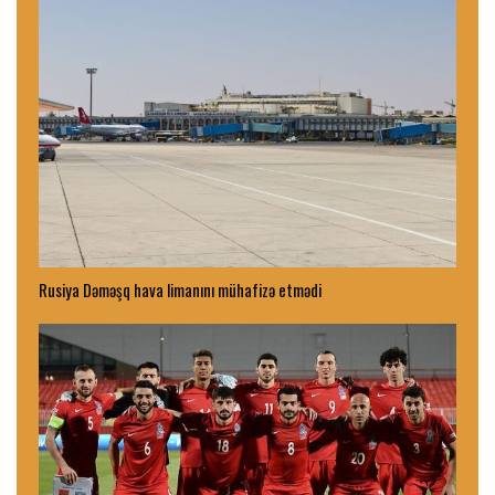
Rusiya Dəməşq hava limanını mühafizə etmədi