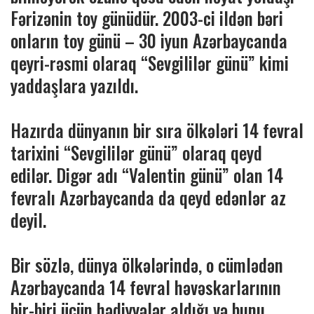
Fərizənin toy günüdür. 2003-ci ildən bəri
onların toy günü – 30 iyun Azərbaycanda
qeyri-rəsmi olaraq “Sevgililər günü” kimi
yaddaşlara yazıldı.
Hazırda dünyanın bir sıra ölkələri 14 fevral
tarixini “Sevgililər günü” olaraq qeyd
edilər. Digər adı “Valentin günü” olan 14
fevralı Azərbaycanda da qeyd edənlər az
deyil.
Bir sözlə, dünya ölkələrində, o cümlədən
Azərbaycanda 14 fevral həvəskarlarının
bir-biri üçün hədiyyələr aldığı və bunu