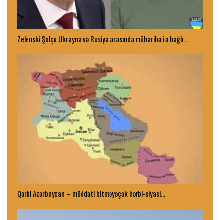
Zelenski Şolçu Ukrayna və Rusiya arasında müharibə ilə bağlı…
Qərbi Azərbaycan – müddəti bitməyəçək hərbi-siyasi…