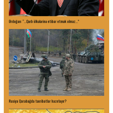
Ərdoğan: “…Qərb ölkələrinə etibar etmək olmaz…”
Rusiya Qarabağda təxribatlar hazırlayır?