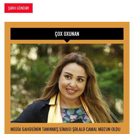
ÇOX OXUNAN
MEDİA SAHƏSİNİN TANINMIŞ SİMASI ŞƏLALƏ CAMAL MƏZUN OLDU