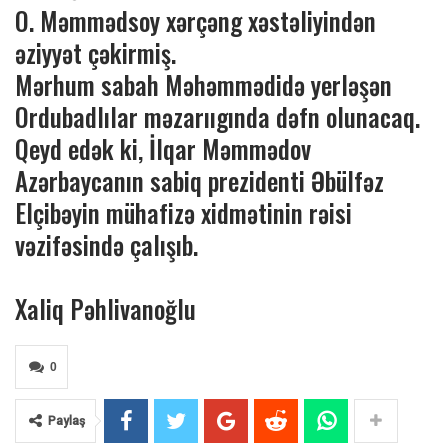
O. Məmmədsoy xərçəng xəstəliyindən
əziyyət çəkirmiş.
Mərhum sabah Məhəmmədidə yerləşən
Ordubadlılar məzarııgında dəfn olunacaq.
Qeyd edək ki, İlqar Məmmədov
Azərbaycanın sabiq prezidenti Əbülfəz
Elçibəyin mühafizə xidmətinin rəisi
vəzifəsində çalışıb.
Xaliq Pəhlivanoğlu
0
Paylaş