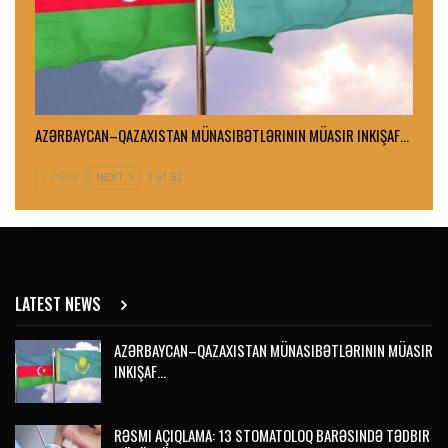
AZƏRBAYCAN–QAZAXISTAN MÜNASIBƏTLƏRININ MÜASIR INKIŞAF…
PREV
NEXT
1 of 52
LATEST NEWS
AZƏRBAYCAN–QAZAXISTAN MÜNASIBƏTLƏRININ MÜASIR
INKIŞAF…
RƏSMI AÇIQLAMA: 13 STOMATOLOQ BARƏSINDƏ TƏDBIR