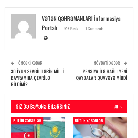
VƏTƏN QƏHRƏMANLARI İnformasiya
Portalı
516 Posts
1 Comments
ÖNCƏKI XƏBƏR
NÖVBƏTI XƏBƏR
30 İYUN SEVGİLİLƏRİN MİLLİ
PENSİYA İLƏ BAĞLI YENİ
BAYRAMINA ÇEVRİLƏ
QAYDALAR QÜVVƏYƏ MİNDİ
BİLDİMİ?
SIZ DƏ BƏYƏNƏ BILƏRSINIZ
All
BÜTÜN XƏBƏRLƏR
BÜTÜN XƏBƏRLƏR