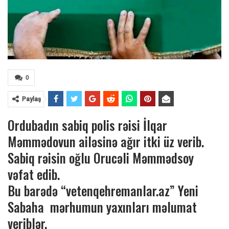
0
Paylaş
Ordubadın sabiq polis rəisi İlqar
Məmmədovun ailəsinə ağır itki üz verib.
Sabiq rəisin oğlu Orucəli Məmmədsoy
vəfat edib.
Bu barədə “vetenqehremanlar.az” Yeni
Sabaha mərhumun yaxınları məlumat
veriblər.