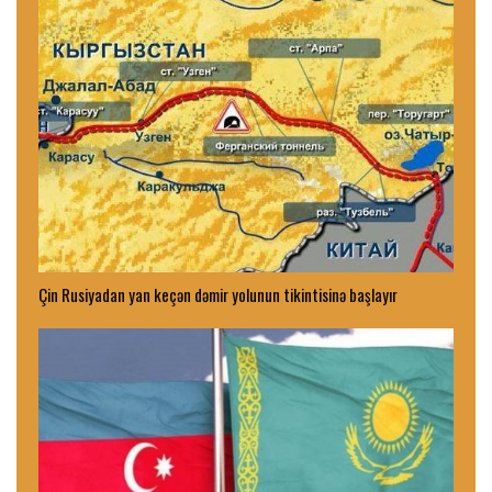
Çin Rusiyadan yan keçən dəmir yolunun tikintisinə başlayır