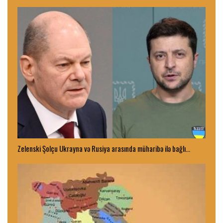
Zelenski Şolçu Ukrayna və Rusiya arasında müharibə ilə bağlı…