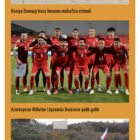
Rusiya Dəməşq hava limanını mühafizə etmədi
Azərbaycan Millətlər Liqasında Belarusa qalib gəlib