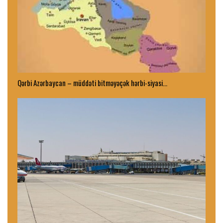
Qərbi Azərbaycan – müddəti bitməyəçək hərbi-siyasi…