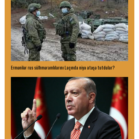
Ermənilər rus sülhməramlılarını Laçında niyə atəşə tutdular?