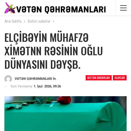
Ana Səhifə
Bütün xəbərlər
ELÇİBƏYİN MÜHAFZƏ
XİMƏTNN RƏSİNİN OĞLU
DÜNYASINI DƏYŞB.
BÜTÜN XƏBƏRLƏR
OLAYLAR
VƏTƏN QƏHRƏMANLARI İnformasiya Portalı
Tərəfindən
Son Yeniləmə
1. İyul. 2026, 09:26