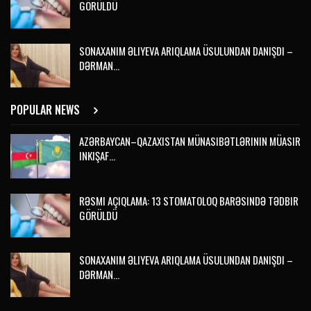
GÖRÜLDÜ
SONAXANIM ƏLIYEVA ARIQLAMA ÜSULUNDAN DANIŞDI –
DƏRMAN…
POPULAR NEWS
AZƏRBAYCAN–QAZAXISTAN MÜNASIBƏTLƏRININ MÜASIR
INKIŞAF…
RƏSMI AÇIQLAMA: 13 STOMATOLOQ BARƏSINDƏ TƏDBIR
GÖRÜLDÜ
SONAXANIM ƏLIYEVA ARIQLAMA ÜSULUNDAN DANIŞDI –
DƏRMAN…