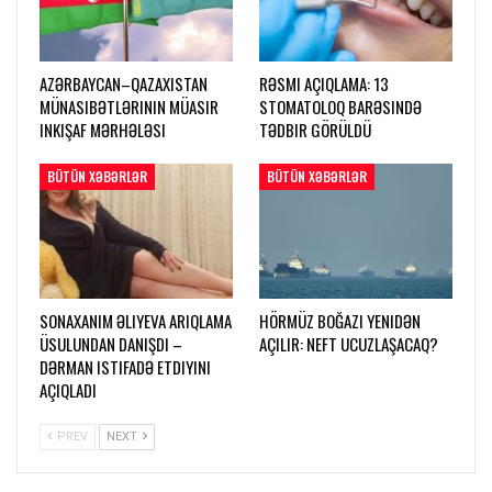
AZƏRBAYCAN–QAZAXISTAN
RƏSMI AÇIQLAMA: 13
MÜNASIBƏTLƏRININ MÜASIR
STOMATOLOQ BARƏSINDƏ
INKIŞAF MƏRHƏLƏSI
TƏDBIR GÖRÜLDÜ
BÜTÜN XƏBƏRLƏR
BÜTÜN XƏBƏRLƏR
SONAXANIM ƏLIYEVA ARIQLAMA
HÖRMÜZ BOĞAZI YENIDƏN
ÜSULUNDAN DANIŞDI –
AÇILIR: NEFT UCUZLAŞACAQ?
DƏRMAN ISTIFADƏ ETDIYINI
AÇIQLADI
PREV
NEXT