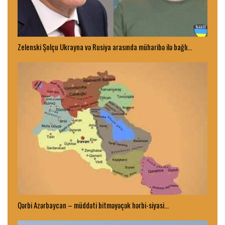
Zelenski Şolçu Ukrayna və Rusiya arasında müharibə ilə bağlı…
Qərbi Azərbaycan – müddəti bitməyəçək hərbi-siyasi…