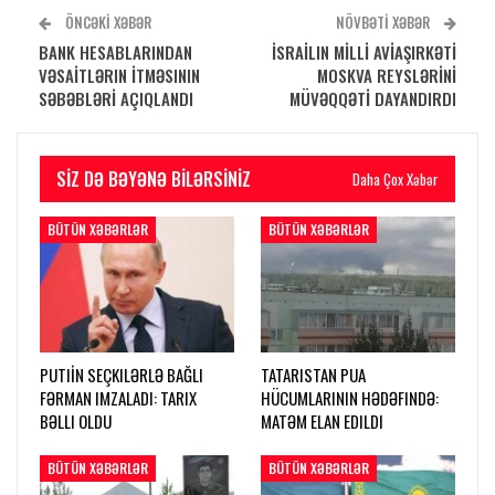
ÖNCƏKI XƏBƏR
NÖVBƏTI XƏBƏR
BANK HESABLARINDAN
İSRAİLIN MİLLİ AVİAŞIRKƏTİ
VƏSAİTLƏRIN İTMƏSININ
MOSKVA REYSLƏRİNİ
SƏBƏBLƏRİ AÇIQLANDI
MÜVƏQQƏTİ DAYANDIRDI
SIZ DƏ BƏYƏNƏ BILƏRSINIZ
Daha Çox Xəbər
BÜTÜN XƏBƏRLƏR
BÜTÜN XƏBƏRLƏR
PUTIİN SEÇKILƏRLƏ BAĞLI
TATARISTAN PUA
FƏRMAN IMZALADI: TARIX
HÜCUMLARININ HƏDƏFINDƏ:
BƏLLI OLDU
MATƏM ELAN EDILDI
BÜTÜN XƏBƏRLƏR
BÜTÜN XƏBƏRLƏR