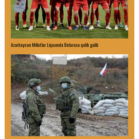
Azərbaycan Millətlər Liqasında Belarusa qalib gəlib