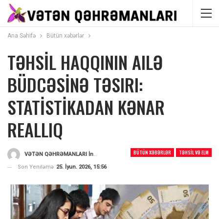
Ana Səhifə
Bütün xəbərlər
TƏHSİL HAQQININ AILƏ
BÜDCƏSİNƏ TƏSIRI:
STATİSTİKADAN KƏNAR
REALLIQ
BÜTÜN XƏBƏRLƏR
TƏHSIL VƏ ELM
VƏTƏN QƏHRƏMANLARI İnformasiya Portalı
Tərəfindən
Son Yeniləmə
25. İyun. 2026, 15:56