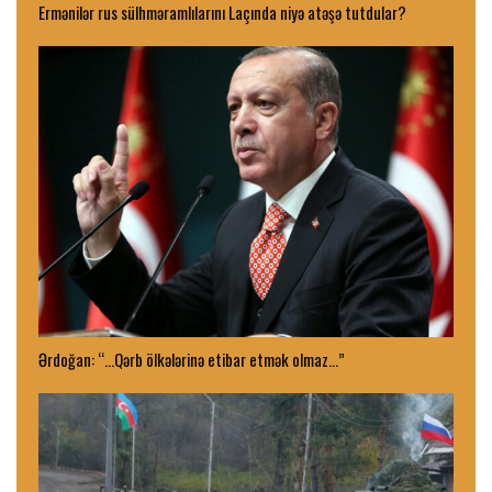
Ermənilər rus sülhməramlılarını Laçında niyə atəşə tutdular?
Ərdoğan: “…Qərb ölkələrinə etibar etmək olmaz…”