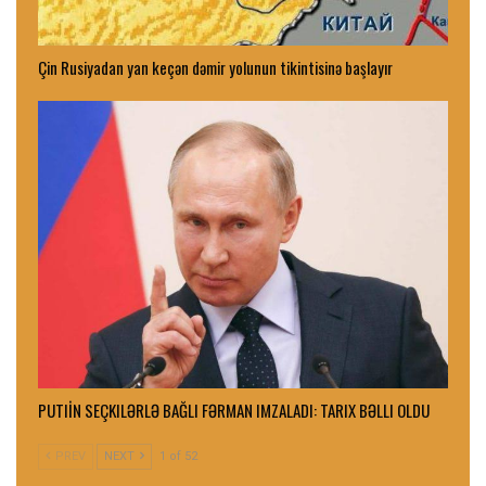
Çin Rusiyadan yan keçən dəmir yolunun tikintisinə başlayır
PUTIİN SEÇKILƏRLƏ BAĞLI FƏRMAN IMZALADI: TARIX BƏLLI OLDU
PREV
NEXT
1 of 52