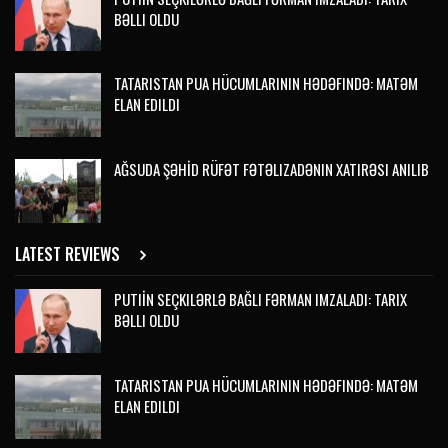
BƏLLI OLDU
TATARISTAN PUA HÜCUMLARININ HƏDƏFINDƏ: MATƏM
ELAN EDILDI
AĞSUDA ŞƏHİD RÜFƏT FƏTƏLIZADƏNIN XATIRƏSI ANILIB
LATEST REVIEWS
PUTIİN SEÇKILƏRLƏ BAĞLI FƏRMAN IMZALADI: TARIX
BƏLLI OLDU
TATARISTAN PUA HÜCUMLARININ HƏDƏFINDƏ: MATƏM
ELAN EDILDI