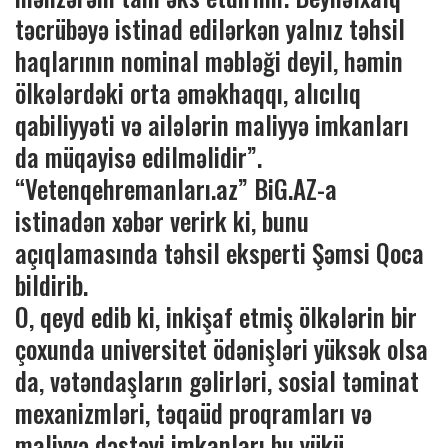
təcrübəyə istinad edilərkən yalnız təhsil
haqlarının nominal məbləği deyil, həmin
ölkələrdəki orta əməkhaqqı, alıcılıq
qabiliyyəti və ailələrin maliyyə imkanları
da müqayisə edilməlidir”.
“Vetenqehremanları.az” BiG.AZ-a
istinadən xəbər verirk ki, bunu
açıqlamasında təhsil eksperti Şəmsi Qoca
bildirib.
O, qeyd edib ki, inkişaf etmiş ölkələrin bir
çoxunda universitet ödənişləri yüksək olsa
da, vətəndaşların gəlirləri, sosial təminat
mexanizmləri, təqaüd proqramları və
maliyyə dəstəyi imkanları bu yükü