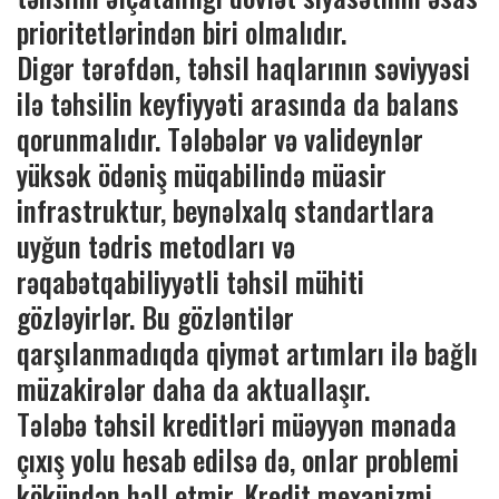
prioritetlərindən biri olmalıdır.
Digər tərəfdən, təhsil haqlarının səviyyəsi
ilə təhsilin keyfiyyəti arasında da balans
qorunmalıdır. Tələbələr və valideynlər
yüksək ödəniş müqabilində müasir
infrastruktur, beynəlxalq standartlara
uyğun tədris metodları və
rəqabətqabiliyyətli təhsil mühiti
gözləyirlər. Bu gözləntilər
qarşılanmadıqda qiymət artımları ilə bağlı
müzakirələr daha da aktuallaşır.
Tələbə təhsil kreditləri müəyyən mənada
çıxış yolu hesab edilsə də, onlar problemi
kökündən həll etmir. Kredit mexanizmi