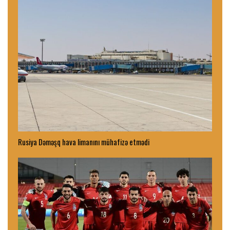
Rusiya Dəməşq hava limanını mühafizə etmədi