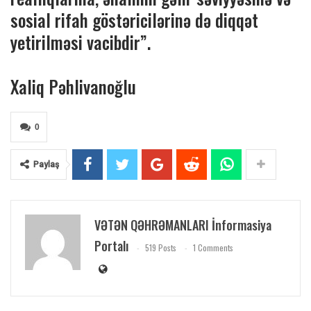
sosial rifah göstəricilərinə də diqqət
yetirilməsi vacibdir”.
Xaliq Pəhlivanoğlu
0
Paylaş
VƏTƏN QƏHRƏMANLARI İnformasiya
Portalı
519 Posts
1 Comments