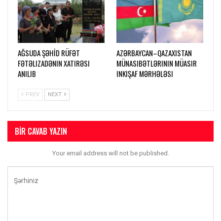
AĞSUDA ŞƏHİD RÜFƏT
AZƏRBAYCAN–QAZAXISTAN
FƏTƏLIZADƏNIN XATIRƏSI
MÜNASIBƏTLƏRININ MÜASIR
ANILIB
INKIŞAF MƏRHƏLƏSI
PREV
NEXT
BIR CAVAB YAZIN
Your email address will not be published.