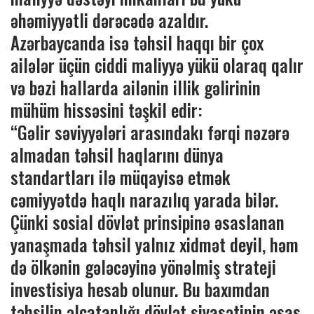
əhəmiyyətli dərəcədə azaldır.
Azərbaycanda isə təhsil haqqı bir çox
ailələr üçün ciddi maliyyə yükü olaraq qalır
və bəzi hallarda ailənin illik gəlirinin
mühüm hissəsini təşkil edir:
“Gəlir səviyyələri arasındakı fərqi nəzərə
almadan təhsil haqlarını dünya
standartları ilə müqayisə etmək
cəmiyyətdə haqlı narazılıq yarada bilər.
Çünki sosial dövlət prinsipinə əsaslanan
yanaşmada təhsil yalnız xidmət deyil, həm
də ölkənin gələcəyinə yönəlmiş strateji
investisiya hesab olunur. Bu baxımdan
təhsilin əlçatanlığı dövlət siyasətinin əsas