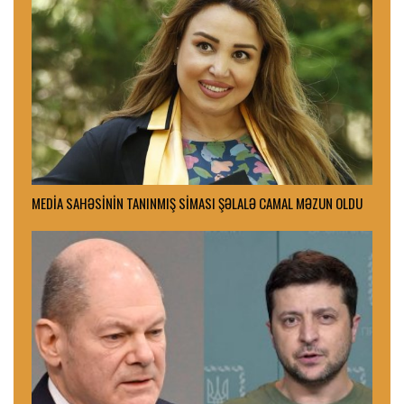
MEDİA SAHƏSİNİN TANINMIŞ SİMASI ŞƏLALƏ CAMAL MƏZUN OLDU