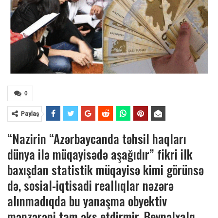
0
Paylaş
“Nazirin “Azərbaycanda təhsil haqları
dünya ilə müqayisədə aşağıdır” fikri ilk
baxışdan statistik müqayisə kimi görünsə
də, sosial-iqtisadi reallıqlar nəzərə
alınmadıqda bu yanaşma obyektiv
mənzərəni tam əks etdirmir. Beynəlxalq