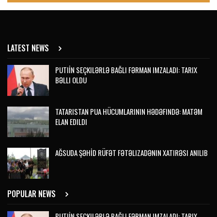
LATEST NEWS
PUTIİN SEÇKILƏRLƏ BAĞLI FƏRMAN IMZALADI: TARIX
BƏLLI OLDU
TATARISTAN PUA HÜCUMLARININ HƏDƏFINDƏ: MATƏM
ELAN EDILDI
AĞSUDA ŞƏHİD RÜFƏT FƏTƏLIZADƏNIN XATIRƏSI ANILIB
POPULAR NEWS
PUTIİN SEÇKILƏRLƏ BAĞLI FƏRMAN IMZALADI: TARIX