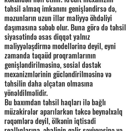
təhsil almaq imkanını genişləndirsə də,
məzunların uzun illər maliyyə öhdəliyi
daşımasına səbəb olur. Buna görə də təhsil
siyasətində əsas diqqət yalnız
maliyyələşdirmə modellərinə deyil, eyni
zamanda təqaüd proqramlarının
genişləndirilməsinə, sosial dəstək
mexanizmlərinin gücləndirilməsinə və
təhsilin daha əlçatan olmasına
yönəldilməlidir.
Bu baxımdan təhsil haqları ilə bağlı
müzakirələr aparılarkən təkcə beynəlxalq
rəqəmlərə deyil, ölkənin iqtisadi
reallıqlarına, əhalinin gəlir səviyyəsinə və