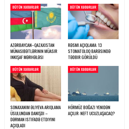
BÜTÜN XƏBƏRLƏR
BÜTÜN XƏBƏRLƏR
AZƏRBAYCAN–QAZAXISTAN
RƏSMI AÇIQLAMA: 13
MÜNASIBƏTLƏRININ MÜASIR
STOMATOLOQ BARƏSINDƏ
INKIŞAF MƏRHƏLƏSI
TƏDBIR GÖRÜLDÜ
BÜTÜN XƏBƏRLƏR
BÜTÜN XƏBƏRLƏR
SONAXANIM ƏLIYEVA ARIQLAMA
HÖRMÜZ BOĞAZI YENIDƏN
ÜSULUNDAN DANIŞDI –
AÇILIR: NEFT UCUZLAŞACAQ?
DƏRMAN ISTIFADƏ ETDIYINI
AÇIQLADI