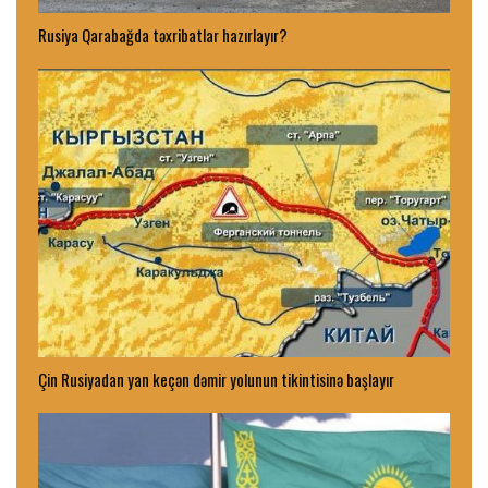
Rusiya Qarabağda təxribatlar hazırlayır?
Çin Rusiyadan yan keçən dəmir yolunun tikintisinə başlayır