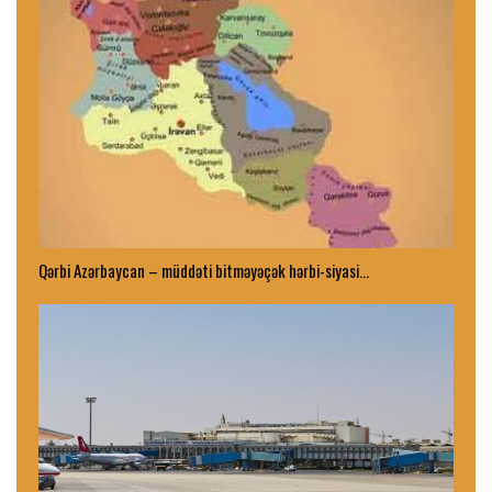
Qərbi Azərbaycan – müddəti bitməyəçək hərbi-siyasi…