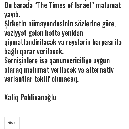
Bu barədə “The Times of Israel” məlumat
yayıb.
Şirkətin nümayəndəsinin sözlərinə görə,
vəziyyət gələn həftə yenidən
qiymətləndiriləcək və reyslərin bərpası ilə
bağlı qərar veriləcək.
Sərnişinlərə isə qanunvericiliyə uyğun
olaraq məlumat veriləcək və alternativ
variantlar təklif olunacaq.
Xaliq Pəhlivanoğlu
0