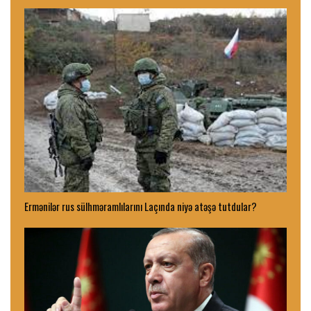
Ermənilər rus sülhməramlılarını Laçında niyə atəşə tutdular?