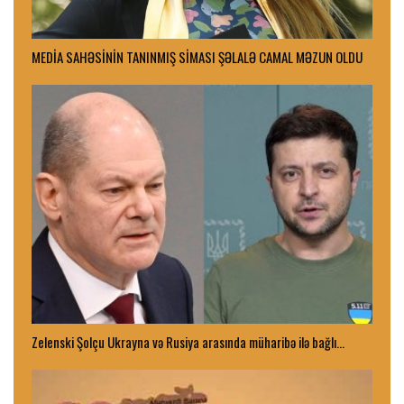
MEDİA SAHƏSİNİN TANINMIŞ SİMASI ŞƏLALƏ CAMAL MƏZUN OLDU
Zelenski Şolçu Ukrayna və Rusiya arasında müharibə ilə bağlı…