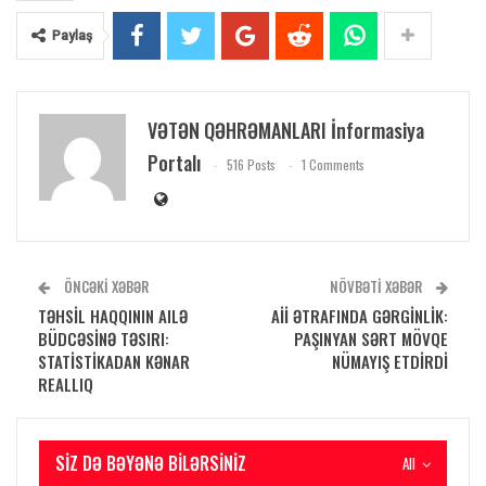
Paylaş
VƏTƏN QƏHRƏMANLARI İnformasiya
Portalı
516 Posts
1 Comments
ÖNCƏKI XƏBƏR
NÖVBƏTI XƏBƏR
TƏHSİL HAQQININ AILƏ
Aİİ ƏTRAFINDA GƏRGİNLİK:
BÜDCƏSİNƏ TƏSIRI:
PAŞINYAN SƏRT MÖVQE
STATİSTİKADAN KƏNAR
NÜMAYIŞ ETDİRDİ
REALLIQ
SIZ DƏ BƏYƏNƏ BILƏRSINIZ
All