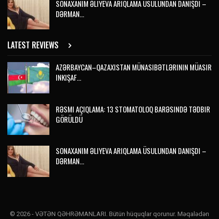
SONAXANIM ƏLIYEVA ARIQLAMA ÜSULUNDAN DANIŞDI –
DƏRMAN…
LATEST REVIEWS
AZƏRBAYCAN–QAZAXISTAN MÜNASIBƏTLƏRININ MÜASIR
INKIŞAF…
RƏSMI AÇIQLAMA: 13 STOMATOLOQ BARƏSINDƏ TƏDBIR
GÖRÜLDÜ
SONAXANIM ƏLIYEVA ARIQLAMA ÜSULUNDAN DANIŞDI –
DƏRMAN…
© 2026 - VƏTƏN QƏHRƏMANLARI. Bütün hüquqlar qorunur. Məqalədən