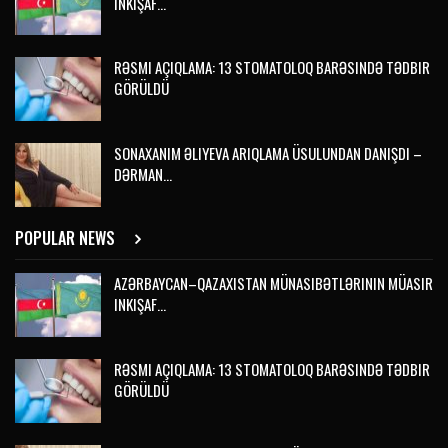
INKIŞAF…
RƏSMI AÇIQLAMA: 13 STOMATOLOQ BARƏSINDƏ TƏDBIR
GÖRÜLDÜ
SONAXANIM ƏLIYEVA ARIQLAMA ÜSULUNDAN DANIŞDI –
DƏRMAN…
POPULAR NEWS
AZƏRBAYCAN–QAZAXISTAN MÜNASIBƏTLƏRININ MÜASIR
INKIŞAF…
RƏSMI AÇIQLAMA: 13 STOMATOLOQ BARƏSINDƏ TƏDBIR
GÖRÜLDÜ