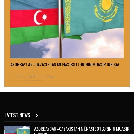
AZƏRBAYCAN–QAZAXISTAN MÜNASIBƏTLƏRININ MÜASIR INKIŞAF…
PREV
NEXT
1 of 52
LATEST NEWS
AZƏRBAYCAN–QAZAXISTAN MÜNASIBƏTLƏRININ MÜASIR