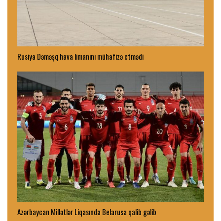
Rusiya Dəməşq hava limanını mühafizə etmədi
Azərbaycan Millətlər Liqasında Belarusa qalib gəlib