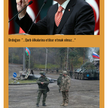
Ərdoğan: “…Qərb ölkələrinə etibar etmək olmaz…”