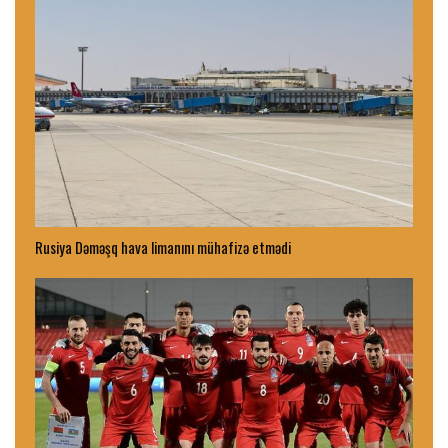
Rusiya Dəməşq hava limanını mühafizə etmədi