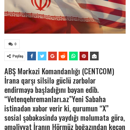
0
Paylaş
ABŞ Mərkəzi Komandanlığı (CENTCOM)
İrana qarşı silsilə güclü zərbələr
endirməyə başladığını bəyan edib.
“Vetenqehremanları.az”Yeni Sabaha
istinadən xəbər verir ki, qurumun “X”
sosial şəbəkəsində yaydığı məlumata görə,
əməliyyat İranın Hörmüz boğazından keçən