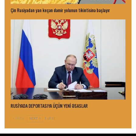
Çin Rusiyadan yan keçən dəmir yolunun tikintisinə başlayır
RUSİYADA DEPORTASIYA ÜÇÜN YENİ ƏSASLAR
PREV
NEXT
1 of 51