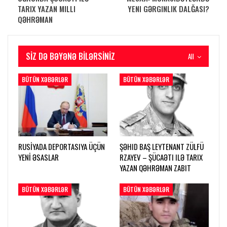
TARIX YAZAN MILLI
YENI GƏRGINLIK DALĞASI?
QƏHRƏMAN
SIZ DƏ BƏYƏNƏ BILƏRSINIZ
All
BÜTÜN XƏBƏRLƏR
BÜTÜN XƏBƏRLƏR
RUSİYADA DEPORTASIYA ÜÇÜN
ŞƏHID BAŞ LEYTENANT ZÜLFÜ
YENİ ƏSASLAR
RZAYEV – ŞÜCAƏTI ILƏ TARIX
YAZAN QƏHRƏMAN ZABIT
BÜTÜN XƏBƏRLƏR
BÜTÜN XƏBƏRLƏR