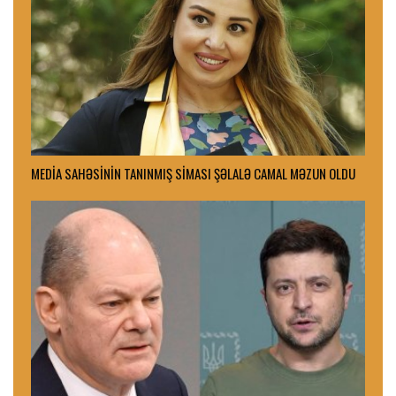
MEDİA SAHƏSİNİN TANINMIŞ SİMASI ŞƏLALƏ CAMAL MƏZUN OLDU