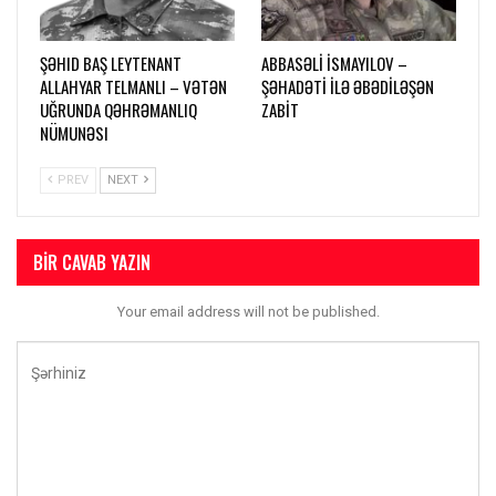
ŞƏHID BAŞ LEYTENANT
ABBASƏLİ İSMAYILOV –
ALLAHYAR TELMANLI – VƏTƏN
ŞƏHADƏTİ İLƏ ƏBƏDİLƏŞƏN
UĞRUNDA QƏHRƏMANLIQ
ZABİT
NÜMUNƏSI
PREV
NEXT
BIR CAVAB YAZIN
Your email address will not be published.