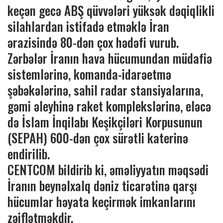
keçən gecə ABŞ qüvvələri yüksək dəqiqlikli
silahlardan istifadə etməklə İran
ərazisində 80-dən çox hədəfi vurub.
Zərbələr İranın hava hücumundan müdafiə
sistemlərinə, komanda-idarəetmə
şəbəkələrinə, sahil radar stansiyalarına,
gəmi əleyhinə raket komplekslərinə, eləcə
də İslam İnqilabı Keşikçiləri Korpusunun
(SEPAH) 600-dən çox sürətli katerinə
endirilib.
CENTCOM bildirib ki, əməliyyatın məqsədi
İranın beynəlxalq dəniz ticarətinə qarşı
hücumlar həyata keçirmək imkanlarını
zəiflətməkdir.