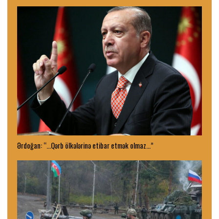
Ərdoğan: “…Qərb ölkələrinə etibar etmək olmaz…”