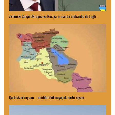
Zelenski Şolçu Ukrayna və Rusiya arasında müharibə ilə bağlı…
Qərbi Azərbaycan – müddəti bitməyəçək hərbi-siyasi…