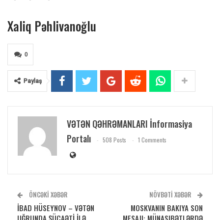
Xaliq Pəhlivanoğlu
0
Paylaş
VƏTƏN QƏHRƏMANLARI İnformasiya
Portalı
508 Posts
1 Comments
ÖNCƏKI XƏBƏR
NÖVBƏTI XƏBƏR
İBAD HÜSEYNOV – VƏTƏN
MOSKVANIN BAKIYA SON
UĞRUNDA ŞÜCAƏTİ İLƏ
MESAJI: MÜNASIBƏTLƏRDƏ