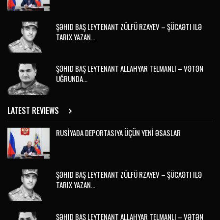
ŞƏHID BAŞ LEYTENANT ZÜLFÜ RZAYEV – ŞÜCAƏTI ILƏ
TARIX YAZAN…
ŞƏHID BAŞ LEYTENANT ALLAHYAR TELMANLI – VƏTƏN
UĞRUNDA…
LATEST REVIEWS
RUSİYADA DEPORTASIYA ÜÇÜN YENİ ƏSASLAR
ŞƏHID BAŞ LEYTENANT ZÜLFÜ RZAYEV – ŞÜCAƏTI ILƏ
TARIX YAZAN…
ŞƏHID BAŞ LEYTENANT ALLAHYAR TELMANLI – VƏTƏN