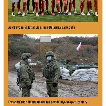
Azərbaycan Millətlər Liqasında Belarusa qalib gəlib
Ermənilər rus sülhməramlılarını Laçında niyə atəşə tutdular?