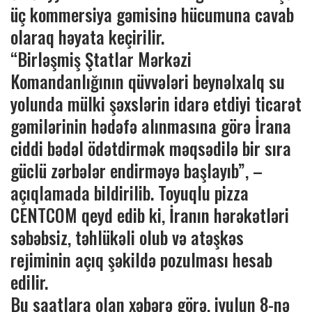
üç kommersiya gəmisinə hücumuna cavab
olaraq həyata keçirilir.
“Birləşmiş Ştatlar Mərkəzi
Komandanlığının qüvvələri beynəlxalq su
yolunda mülki şəxslərin idarə etdiyi ticarət
gəmilərinin hədəfə alınmasına görə İrana
ciddi bədəl ödətdirmək məqsədilə bir sıra
güclü zərbələr endirməyə başlayıb”, –
açıqlamada bildirilib. Toyuqlu pizza
CENTCOM qeyd edib ki, İranın hərəkətləri
səbəbsiz, təhlükəli olub və atəşkəs
rejiminin açıq şəkildə pozulması hesab
edilir.
Bu saatlara olan xəbərə görə, iyulun 8-nə