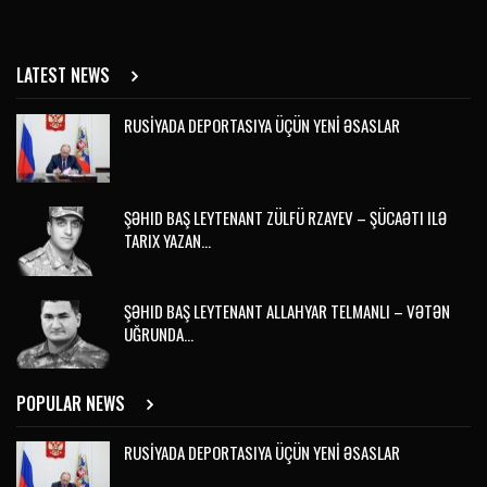
LATEST NEWS
RUSİYADA DEPORTASIYA ÜÇÜN YENİ ƏSASLAR
ŞƏHID BAŞ LEYTENANT ZÜLFÜ RZAYEV – ŞÜCAƏTI ILƏ
TARIX YAZAN…
ŞƏHID BAŞ LEYTENANT ALLAHYAR TELMANLI – VƏTƏN
UĞRUNDA…
POPULAR NEWS
RUSİYADA DEPORTASIYA ÜÇÜN YENİ ƏSASLAR