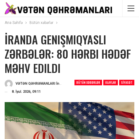
Ana Səhifə
Bütün xəbərlər
İRANDA GENIŞMIQYASLI
ZƏRBƏLƏR: 80 HƏRBI HƏDƏF
MƏHV EDILDI
BÜTÜN XƏBƏRLƏR
OLAYLAR
SIYASƏT
VƏTƏN QƏHRƏMANLARI İnformasiya Portalı
Tərəfindən
8. İyul. 2026, 09:11