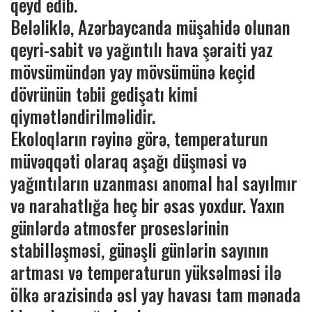
qeyd edib.
Beləliklə, Azərbaycanda müşahidə olunan
qeyri-sabit və yağıntılı hava şəraiti yaz
mövsümündən yay mövsümünə keçid
dövrünün təbii gedişatı kimi
qiymətləndirilməlidir.
Ekoloqların rəyinə görə, temperaturun
müvəqqəti olaraq aşağı düşməsi və
yağıntıların uzanması anomal hal sayılmır
və narahatlığa heç bir əsas yoxdur. Yaxın
günlərdə atmosfer proseslərinin
stabilləşməsi, günəşli günlərin sayının
artması və temperaturun yüksəlməsi ilə
ölkə ərazisində əsl yay havası tam mənada