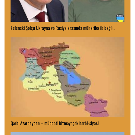
Zelenski Şolçu Ukrayna və Rusiya arasında müharibə ilə bağlı…
Qərbi Azərbaycan – müddəti bitməyəçək hərbi-siyasi…