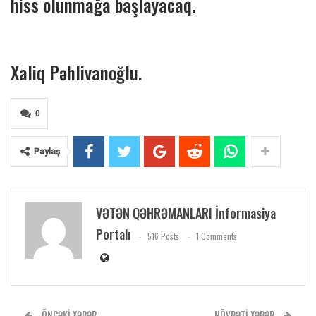
hiss olunmağa başlayacaq.
Xaliq Pəhlivanoğlu.
0
Paylaş
VƏTƏN QƏHRƏMANLARI İnformasiya
Portalı
516 Posts
1 Comments
ÖNCƏKI XƏBƏR
NÖVBƏTI XƏBƏR