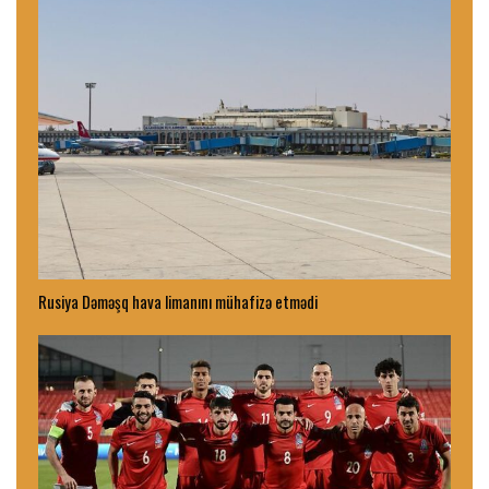
Rusiya Dəməşq hava limanını mühafizə etmədi