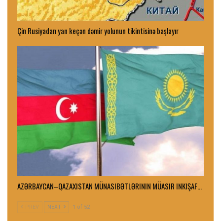
Çin Rusiyadan yan keçən dəmir yolunun tikintisinə başlayır
AZƏRBAYCAN–QAZAXISTAN MÜNASIBƏTLƏRININ MÜASIR INKIŞAF…
PREV
NEXT
1 of 52