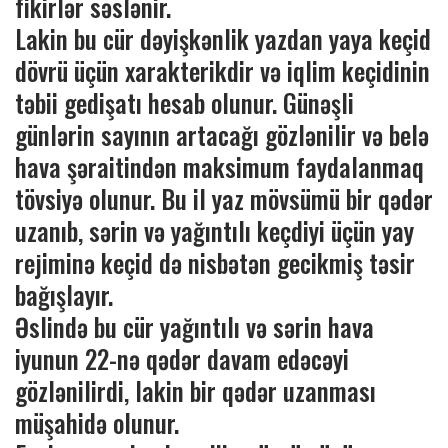
fikirlər səslənir.
Lakin bu cür dəyişkənlik yazdan yaya keçid
dövrü üçün xarakterikdir və iqlim keçidinin
təbii gedişatı hesab olunur. Günəşli
günlərin sayının artacağı gözlənilir və belə
hava şəraitindən maksimum faydalanmaq
tövsiyə olunur. Bu il yaz mövsümü bir qədər
uzanıb, sərin və yağıntılı keçdiyi üçün yay
rejiminə keçid də nisbətən gecikmiş təsir
bağışlayır.
Əslində bu cür yağıntılı və sərin hava
iyunun 22-nə qədər davam edəcəyi
gözlənilirdi, lakin bir qədər uzanması
müşahidə olunur.