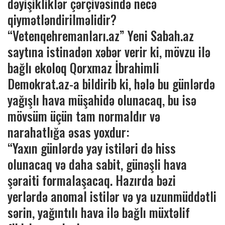
dəyişikliklər çərçivəsində necə
qiymətləndirilməlidir?
“Vetenqehremanları.az” Yeni Sabah.az
saytına istinadən xəbər verir ki, mövzu ilə
bağlı ekoloq Qorxmaz İbrahimli
Demokrat.az-a bildirib ki, hələ bu günlərdə
yağışlı hava müşahidə olunacaq, bu isə
mövsüm üçün tam normaldır və
narahatlığa əsas yoxdur:
“Yaxın günlərdə yay istiləri də hiss
olunacaq və daha sabit, günəşli hava
şəraiti formalaşacaq. Hazırda bəzi
yerlərdə anomal istilər və ya uzunmüddətli
sərin, yağıntılı hava ilə bağlı müxtəlif