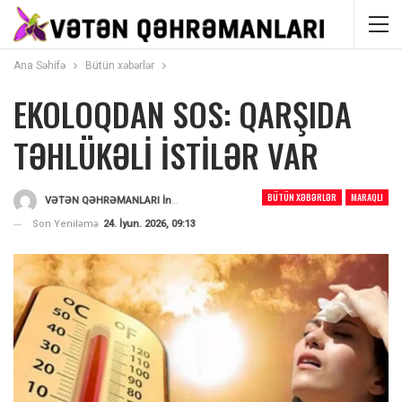
Ana Səhifə
Bütün xəbərlər
EKOLOQDAN SOS: QARŞIDA
TƏHLÜKƏLİ İSTİLƏR VAR
BÜTÜN XƏBƏRLƏR
MARAQLI
VƏTƏN QƏHRƏMANLARI İnformasiya Portalı
Tərəfindən
Son Yeniləmə
24. İyun. 2026, 09:13