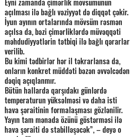
Eyni zamanda çimərlik mövsümünün
açılması ilə bağlı vəziyyət də diqqət çəkir.
İyun ayının ortalarında mövsüm rəsmən
açılsa da, bəzi çimərliklərdə müvəqqəti
məhdudiyyətlərin tətbiqi ilə bağlı qərarlar
verilib.
Bu kimi tədbirlər hər il təkrarlansa da,
onların konkret müddəti bəzən əvvəlcədən
dəqiq açıqlanmır.
Bütün hallarda qarşıdakı günlərdə
temperaturun yüksəlməsi və daha isti
hava şəraitinin formalaşması gözlənilir.
Yayın tam mənada özünü göstərməsi ilə
hava şəraiti də stabilləşəcək”, – deyə o