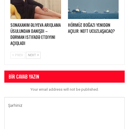
SONAXANIM ƏLIYEVA ARIQLAMA
HÖRMÜZ BOĞAZI YENIDƏN
ÜSULUNDAN DANIŞDI –
AÇILIR: NEFT UCUZLAŞACAQ?
DƏRMAN ISTIFADƏ ETDIYINI
AÇIQLADI
PREV
NEXT
BIR CAVAB YAZIN
Your email address will not be published.