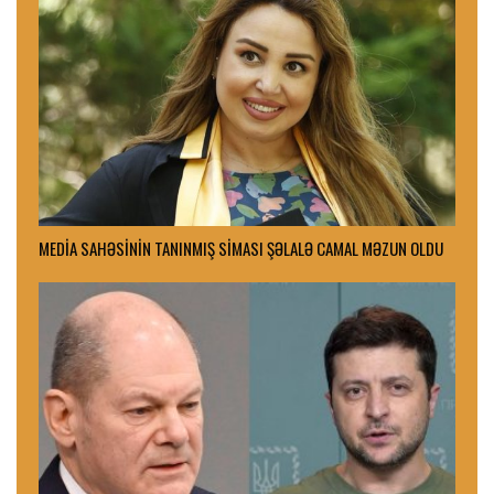
MEDİA SAHƏSİNİN TANINMIŞ SİMASI ŞƏLALƏ CAMAL MƏZUN OLDU