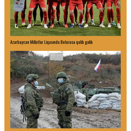
Azərbaycan Millətlər Liqasında Belarusa qalib gəlib