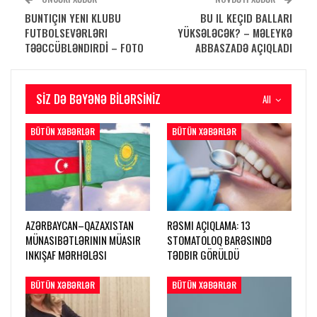
BUNTIÇIN YENI KLUBU
BU IL KEÇID BALLARI
FUTBOLSEVƏRLƏRI
YÜKSƏLƏCƏK? – MƏLEYKƏ
TƏƏCCÜBLƏNDIRDİ – FOTO
ABBASZADƏ AÇIQLADI
SIZ DƏ BƏYƏNƏ BILƏRSINIZ
All
BÜTÜN XƏBƏRLƏR
BÜTÜN XƏBƏRLƏR
AZƏRBAYCAN–QAZAXISTAN
RƏSMI AÇIQLAMA: 13
MÜNASIBƏTLƏRININ MÜASIR
STOMATOLOQ BARƏSINDƏ
INKIŞAF MƏRHƏLƏSI
TƏDBIR GÖRÜLDÜ
BÜTÜN XƏBƏRLƏR
BÜTÜN XƏBƏRLƏR