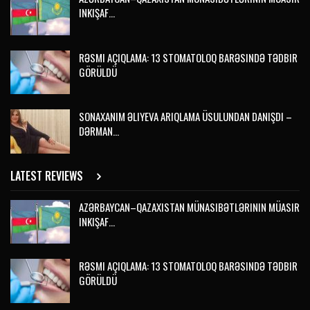
INKIŞAF…
RƏSMI AÇIQLAMA: 13 STOMATOLOQ BARƏSINDƏ TƏDBIR
GÖRÜLDÜ
SONAXANIM ƏLIYEVA ARIQLAMA ÜSULUNDAN DANIŞDI –
DƏRMAN…
LATEST REVIEWS
AZƏRBAYCAN–QAZAXISTAN MÜNASIBƏTLƏRININ MÜASIR
INKIŞAF…
RƏSMI AÇIQLAMA: 13 STOMATOLOQ BARƏSINDƏ TƏDBIR
GÖRÜLDÜ