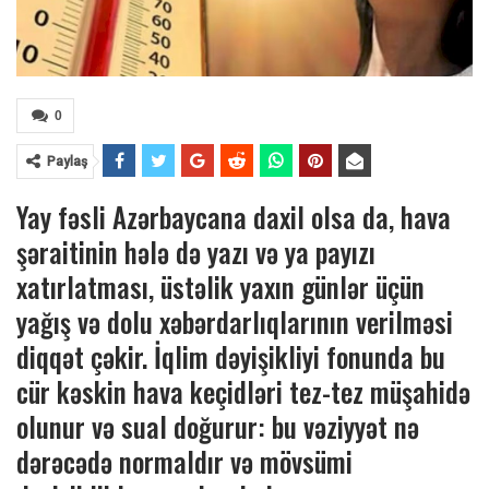
0
Paylaş
Yay fəsli Azərbaycana daxil olsa da, hava
şəraitinin hələ də yazı və ya payızı
xatırlatması, üstəlik yaxın günlər üçün
yağış və dolu xəbərdarlıqlarının verilməsi
diqqət çəkir. İqlim dəyişikliyi fonunda bu
cür kəskin hava keçidləri tez-tez müşahidə
olunur və sual doğurur: bu vəziyyət nə
dərəcədə normaldır və mövsümi