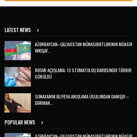
LATEST NEWS
AZƏRBAYCAN–QAZAXISTAN MÜNASIBƏTLƏRININ MÜASIR
INKIŞAF…
RƏSMI AÇIQLAMA: 13 STOMATOLOQ BARƏSINDƏ TƏDBIR
GÖRÜLDÜ
SONAXANIM ƏLIYEVA ARIQLAMA ÜSULUNDAN DANIŞDI –
DƏRMAN…
POPULAR NEWS
AZƏRBAYCAN–QAZAXISTAN MÜNASIBƏTLƏRININ MÜASIR