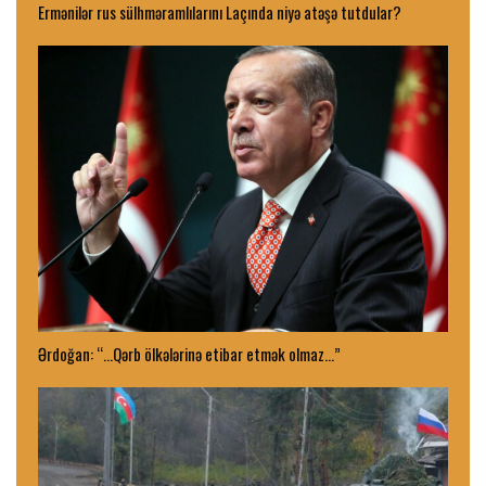
Ermənilər rus sülhməramlılarını Laçında niyə atəşə tutdular?
Ərdoğan: “…Qərb ölkələrinə etibar etmək olmaz…”