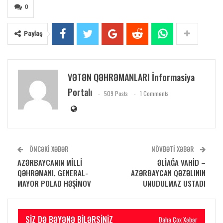
0
Paylaş
VƏTƏN QƏHRƏMANLARI İnformasiya
Portalı
509 Posts
1 Comments
ÖNCƏKI XƏBƏR
NÖVBƏTI XƏBƏR
AZƏRBAYCANIN MİLLİ
ƏLİAĞA VAHİD –
QƏHRƏMANI, GENERAL-
AZƏRBAYCAN QƏZƏLININ
MAYOR POLAD HƏŞİMOV
UNUDULMAZ USTADI
SIZ DƏ BƏYƏNƏ BILƏRSINIZ
Daha Çox Xəbər