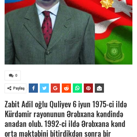
0
Paylaş
Zabit Adil oğlu Quliyev 6 iyun 1975-ci ildə
Kürdəmir rayonunun Ərəbxana kəndində
anadan olub. 1992-ci ildə Ərəbxana kənd
orta məktəbini bitirdikdən sonra bir