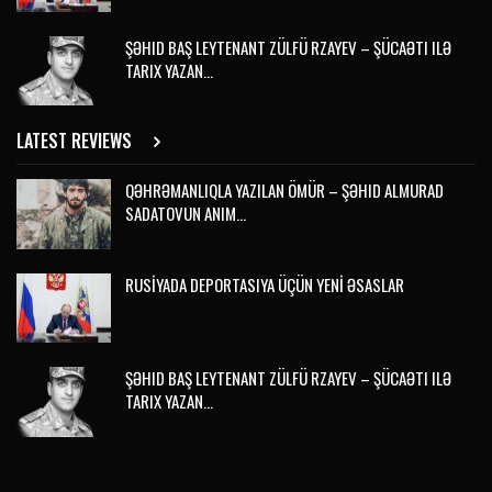
ŞƏHID BAŞ LEYTENANT ZÜLFÜ RZAYEV – ŞÜCAƏTI ILƏ
TARIX YAZAN…
LATEST REVIEWS
QƏHRƏMANLIQLA YAZILAN ÖMÜR – ŞƏHID ALMURAD
SADATOVUN ANIM…
RUSİYADA DEPORTASIYA ÜÇÜN YENİ ƏSASLAR
ŞƏHID BAŞ LEYTENANT ZÜLFÜ RZAYEV – ŞÜCAƏTI ILƏ
TARIX YAZAN…