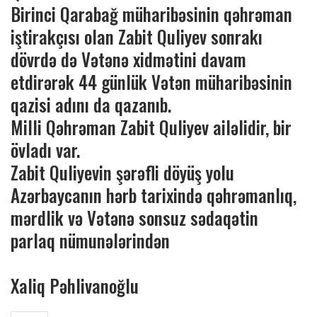
Birinci Qarabağ müharibəsinin qəhrəman
iştirakçısı olan Zabit Quliyev sonrakı
dövrdə də Vətənə xidmətini davam
etdirərək 44 günlük Vətən müharibəsinin
qazisi adını da qazanıb.
Milli Qəhrəman Zabit Quliyev ailəlidir, bir
övladı var.
Zabit Quliyevin şərəfli döyüş yolu
Azərbaycanın hərb tarixində qəhrəmanlıq,
mərdlik və Vətənə sonsuz sədaqətin
parlaq nümunələrindən
Xaliq Pəhlivanoğlu