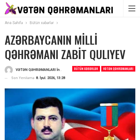
Ana Səhifə
Bütün xəbərlər
AZƏRBAYCANIN MİLLİ
QƏHRƏMANI ZABİT QULIYEV
BÜTÜN XƏBƏRLƏR
VƏTƏN QƏHRƏMANLARI
VƏTƏN QƏHRƏMANLARI İnformasiya Portalı
Tərəfindən
Son Yeniləmə
8. İyul. 2026, 13:28