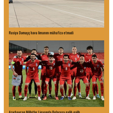
Rusiya Dəməşq hava limanını mühafizə etmədi
Azərbaycan Millətlər Liqasında Belarusa qalib gəlib