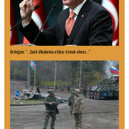
Ərdoğan: “…Qərb ölkələrinə etibar etmək olmaz…”