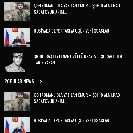
QƏHRƏMANLIQLA YAZILAN ÖMÜR – ŞƏHID ALMURAD
SADATOVUN ANIM…
RUSİYADA DEPORTASIYA ÜÇÜN YENİ ƏSASLAR
ŞƏHID BAŞ LEYTENANT ZÜLFÜ RZAYEV – ŞÜCAƏTI ILƏ
TARIX YAZAN…
POPULAR NEWS
QƏHRƏMANLIQLA YAZILAN ÖMÜR – ŞƏHID ALMURAD
SADATOVUN ANIM…
RUSİYADA DEPORTASIYA ÜÇÜN YENİ ƏSASLAR