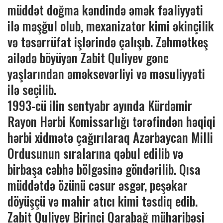
müddət doğma kəndində əmək fəaliyyəti
ilə məşğul olub, mexanizator kimi əkinçilik
və təsərrüfat işlərində çalışıb. Zəhmətkeş
ailədə böyüyən Zabit Quliyev gənc
yaşlarından əməksevərliyi və məsuliyyəti
ilə seçilib.
1993-cü ilin sentyabr ayında Kürdəmir
Rayon Hərbi Komissarlığı tərəfindən həqiqi
hərbi xidmətə çağırılaraq Azərbaycan Milli
Ordusunun sıralarına qəbul edilib və
birbaşa cəbhə bölgəsinə göndərilib. Qısa
müddətdə özünü cəsur əsgər, peşəkar
döyüşçü və mahir atıcı kimi təsdiq edib.
Zabit Quliyev Birinci Qarabağ müharibəsi