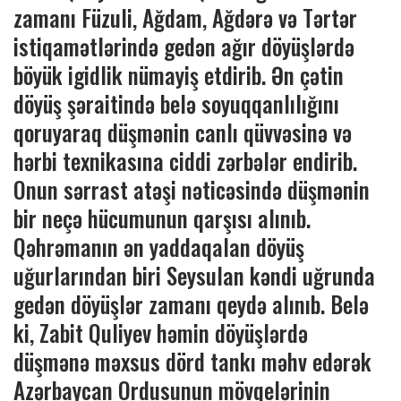
zamanı Füzuli, Ağdam, Ağdərə və Tərtər
istiqamətlərində gedən ağır döyüşlərdə
böyük igidlik nümayiş etdirib. Ən çətin
döyüş şəraitində belə soyuqqanlılığını
qoruyaraq düşmənin canlı qüvvəsinə və
hərbi texnikasına ciddi zərbələr endirib.
Onun sərrast atəşi nəticəsində düşmənin
bir neçə hücumunun qarşısı alınıb.
Qəhrəmanın ən yaddaqalan döyüş
uğurlarından biri Seysulan kəndi uğrunda
gedən döyüşlər zamanı qeydə alınıb. Belə
ki, Zabit Quliyev həmin döyüşlərdə
düşmənə məxsus dörd tankı məhv edərək
Azərbaycan Ordusunun mövqelərinin