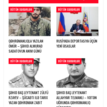
BÜTÜN XƏBƏRLƏR
BÜTÜN XƏBƏRLƏR
QƏHRƏMANLIQLA YAZILAN
RUSİYADA DEPORTASIYA ÜÇÜN
ÖMÜR – ŞƏHID ALMURAD
YENİ ƏSASLAR
SADATOVUN ANIM GÜNÜ
BÜTÜN XƏBƏRLƏR
BÜTÜN XƏBƏRLƏR
ŞƏHID BAŞ LEYTENANT ZÜLFÜ
ŞƏHID BAŞ LEYTENANT
RZAYEV – ŞÜCAƏTI ILƏ TARIX
ALLAHYAR TELMANLI – VƏTƏN
YAZAN QƏHRƏMAN ZABIT
UĞRUNDA QƏHRƏMANLIQ