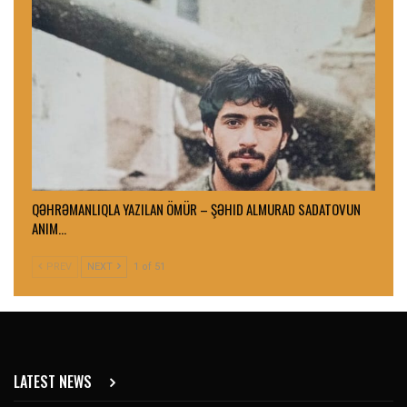
QƏHRƏMANLIQLA YAZILAN ÖMÜR – ŞƏHID ALMURAD SADATOVUN
ANIM…
PREV
NEXT
1 of 51
LATEST NEWS