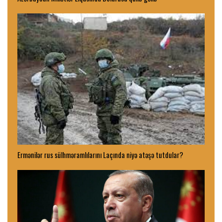
Ermənilər rus sülhməramlılarını Laçında niyə atəşə tutdular?