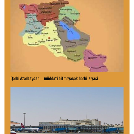
Qərbi Azərbaycan – müddəti bitməyəçək hərbi-siyasi…