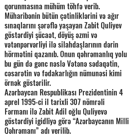
qorunmasına mühüm töhfə verib.
Müharibənin bütün çətinliklərini və ağır
sınaqlarını şərəflə yaşayan Zabit Quliyev
göstərdiyi şücaət, döyüş əzmi və
vətənpərvərliyi ilə silahdaşlarının dərin
hörmətini qazanıb. Onun qəhrəmanlıq yolu
bu gün də gənc nəslə Vətənə sədaqətin,
cəsarətin və fədakarlığın nümunəsi kimi
örnək göstərilir.
Azərbaycan Respublikası Prezidentinin 4
aprel 1995-ci il tarixli 307 nömrəli
Fərmanı ilə Zabit Adil oğlu Quliyevə
göstərdiyi igidliyə görə “Azərbaycanın Milli
Qəhrəmanı” adı verilib.