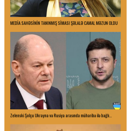
MEDİA SAHƏSİNİN TANINMIŞ SİMASI ŞƏLALƏ CAMAL MƏZUN OLDU
Zelenski Şolçu Ukrayna və Rusiya arasında müharibə ilə bağlı…