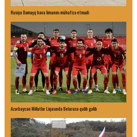
Rusiya Dəməşq hava limanını mühafizə etmədi
Azərbaycan Millətlər Liqasında Belarusa qalib gəlib