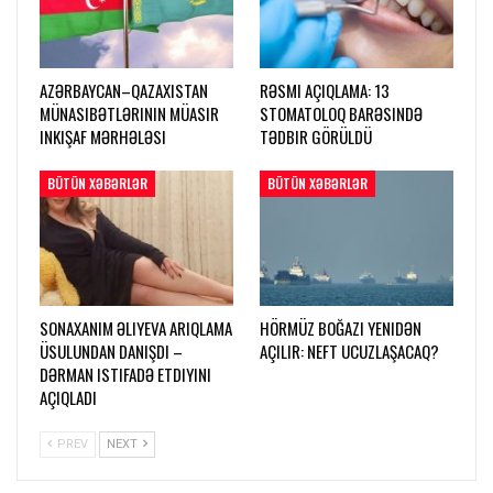
AZƏRBAYCAN–QAZAXISTAN
RƏSMI AÇIQLAMA: 13
MÜNASIBƏTLƏRININ MÜASIR
STOMATOLOQ BARƏSINDƏ
INKIŞAF MƏRHƏLƏSI
TƏDBIR GÖRÜLDÜ
BÜTÜN XƏBƏRLƏR
BÜTÜN XƏBƏRLƏR
SONAXANIM ƏLIYEVA ARIQLAMA
HÖRMÜZ BOĞAZI YENIDƏN
ÜSULUNDAN DANIŞDI –
AÇILIR: NEFT UCUZLAŞACAQ?
DƏRMAN ISTIFADƏ ETDIYINI
AÇIQLADI
PREV
NEXT