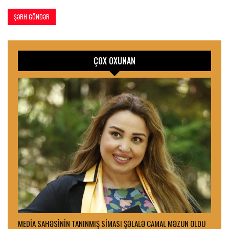
ÇOX OXUNAN
MEDİA SAHƏSİNİN TANINMIŞ SİMASI ŞƏLALƏ CAMAL MƏZUN OLDU