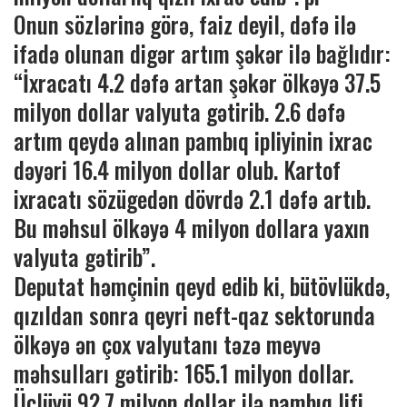
Onun sözlərinə görə, faiz deyil, dəfə ilə
ifadə olunan digər artım şəkər ilə bağlıdır:
“İxracatı 4.2 dəfə artan şəkər ölkəyə 37.5
milyon dollar valyuta gətirib. 2.6 dəfə
artım qeydə alınan pambıq ipliyinin ixrac
dəyəri 16.4 milyon dollar olub. Kartof
ixracatı sözügedən dövrdə 2.1 dəfə artıb.
Bu məhsul ölkəyə 4 milyon dollara yaxın
valyuta gətirib”.
Deputat həmçinin qeyd edib ki, bütövlükdə,
qızıldan sonra qeyri neft-qaz sektorunda
ölkəyə ən çox valyutanı təzə meyvə
məhsulları gətirib: 165.1 milyon dollar.
Üçlüyü 92.7 milyon dollar ilə pambıq lifi