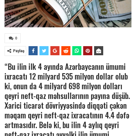
0
Paylaş
“Bu ilin ilk 4 ayında Azərbaycanın ümumi
ixracatı 12 milyard 535 milyon dollar olub
ki, onun da 4 milyard 698 milyon dolları
qeyri neft-qaz məhsullarının payına düşüb.
Xarici ticarət dövriyyəsində diqqəti çəkən
məqam qeyri neft-qaz ixracatının 4.4 dəfə
artmasıdır. Belə ki, bu ilin 4 aylıq qeyri
neft-qaz ixracatı əvvəlki ilin ümumi