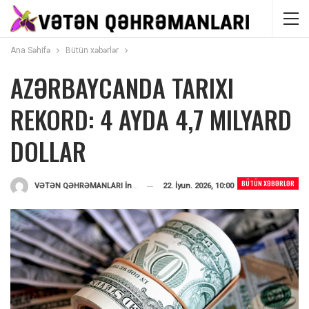
Ana Səhifə
Bütün xəbərlər
AZƏRBAYCANDA TARIXI
REKORD: 4 AYDA 4,7 MILYARD
DOLLAR
BÜTÜN XƏBƏRLƏR
22. İyun. 2026, 10:00
VƏTƏN QƏHRƏMANLARI İnformasiya Portalı
Tərəfindən