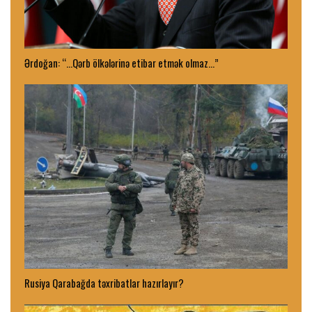
Ərdoğan: “…Qərb ölkələrinə etibar etmək olmaz…”
Rusiya Qarabağda təxribatlar hazırlayır?