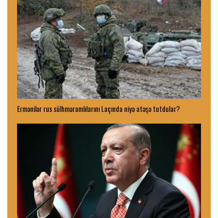
Ermənilər rus sülhməramlılarını Laçında niyə atəşə tutdular?