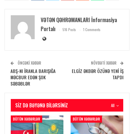
VƏTƏN QƏHRƏMANLARI İnformasiya
Portalı
516 Posts
1 Comments
ÖNCƏKI XƏBƏR
NÖVBƏTI XƏBƏR
ABŞ-NI İRANLA BARIŞIĞA
ELGİZ ƏKBƏR ÖZÜNƏ YENİ İŞ
MƏCBUR EDƏN ŞOK
TAPDI
SƏBƏBLƏR
SIZ DƏ BƏYƏNƏ BILƏRSINIZ
All
BÜTÜN XƏBƏRLƏR
BÜTÜN XƏBƏRLƏR