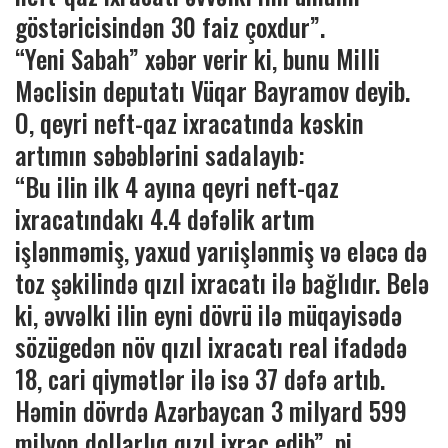
göstəricisindən 30 faiz çoxdur”.
“Yeni Sabah” xəbər verir ki, bunu Milli
Məclisin deputatı Vüqar Bayramov deyib.
O, qeyri neft-qaz ixracatında kəskin
artımın səbəblərini sadalayıb:
“Bu ilin ilk 4 ayına qeyri neft-qaz
ixracatındakı 4.4 dəfəlik artım
işlənməmiş, yaxud yarıişlənmiş və eləcə də
toz şəkilində qızıl ixracatı ilə bağlıdır. Belə
ki, əvvəlki ilin eyni dövrü ilə müqayisədə
sözügedən növ qızıl ixracatı real ifadədə
18, cari qiymətlər ilə isə 37 dəfə artıb.
Həmin dövrdə Azərbaycan 3 milyard 599
milyon dollarlıq qızıl ixrac edib”. pi