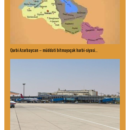
Qərbi Azərbaycan – müddəti bitməyəçək hərbi-siyasi…