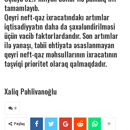
tamamlayıb.
Qeyri neft-qaz ixracatındakı artımlar
iqtisadiyyatın daha da şaxələndirilməsi
üçün vacib faktorlardandır. Son artımlar
ilə yanaşı, təbii ehtiyata əsaslanmayan
qeyri neft-qaz məhsullarının ixracatının
təşviqi prioritet olaraq qalmaqdadır.
Xaliq Pəhlivanoğlu
0
Paylaş