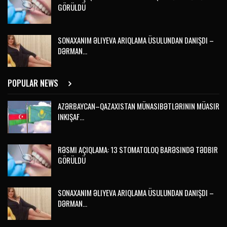
GÖRÜLDÜ
SONAXANIM ƏLIYEVA ARIQLAMA ÜSULUNDAN DANIŞDI –
DƏRMAN…
POPULAR NEWS
AZƏRBAYCAN–QAZAXISTAN MÜNASIBƏTLƏRININ MÜASIR
INKIŞAF…
RƏSMI AÇIQLAMA: 13 STOMATOLOQ BARƏSINDƏ TƏDBIR
GÖRÜLDÜ
SONAXANIM ƏLIYEVA ARIQLAMA ÜSULUNDAN DANIŞDI –
DƏRMAN…