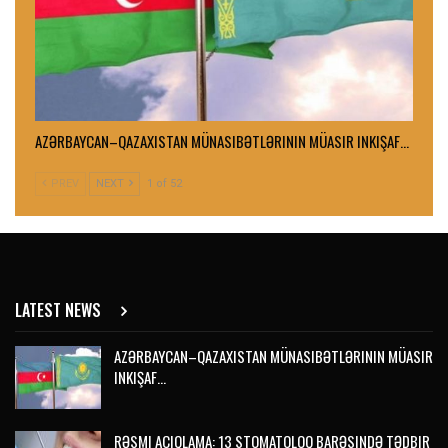
AZƏRBAYCAN–QAZAXISTAN MÜNASIBƏTLƏRININ MÜASIR INKIŞAF…
PREV
NEXT
1 of 52
LATEST NEWS
AZƏRBAYCAN–QAZAXISTAN MÜNASIBƏTLƏRININ MÜASIR
INKIŞAF…
RƏSMI AÇIQLAMA: 13 STOMATOLOQ BARƏSINDƏ TƏDBIR