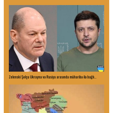
Zelenski Şolçu Ukrayna və Rusiya arasında müharibə ilə bağlı…