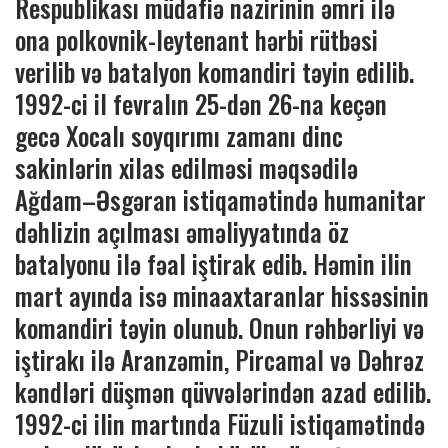
Respublikası müdafiə nazirinin əmri ilə
ona polkovnik-leytenant hərbi rütbəsi
verilib və batalyon komandiri təyin edilib.
1992-ci il fevralın 25-dən 26-na keçən
gecə Xocalı soyqırımı zamanı dinc
sakinlərin xilas edilməsi məqsədilə
Ağdam–Əsgəran istiqamətində humanitar
dəhlizin açılması əməliyyatında öz
batalyonu ilə fəal iştirak edib. Həmin ilin
mart ayında isə minaaxtaranlar hissəsinin
komandiri təyin olunub. Onun rəhbərliyi və
iştirakı ilə Aranzəmin, Pircamal və Dəhrəz
kəndləri düşmən qüvvələrindən azad edilib.
1992-ci ilin martında Füzuli istiqamətində