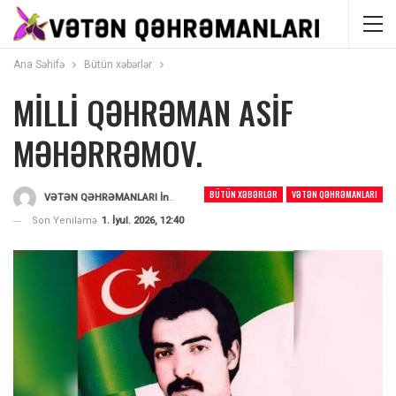
Ana Səhifə
Bütün xəbərlər
MİLLİ QƏHRƏMAN ASİF
MƏHƏRRƏMOV.
BÜTÜN XƏBƏRLƏR
VƏTƏN QƏHRƏMANLARI
VƏTƏN QƏHRƏMANLARI İnformasiya Portalı
Tərəfindən
Son Yeniləmə
1. İyul. 2026, 12:40