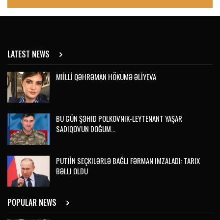
LATEST NEWS
MIİLLİ QƏHRƏMAN HÖKUMƏ ƏLİYEVA
BU GÜN ŞƏHID POLKOVNIK-LEYTENANT YAŞAR
SADIQOVUN DOĞUM…
PUTIİN SEÇKILƏRLƏ BAĞLI FƏRMAN IMZALADI: TARIX
BƏLLI OLDU
POPULAR NEWS