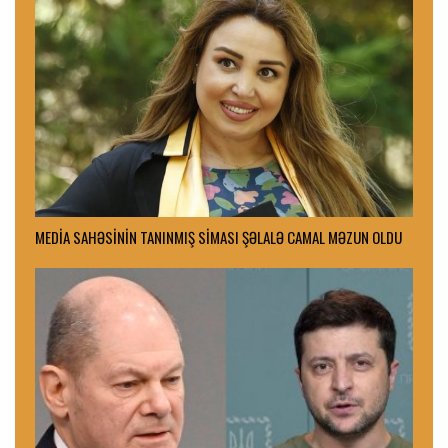
MEDİA SAHƏSİNİN TANINMIŞ SİMASI ŞƏLALƏ CAMAL MƏZUN OLDU