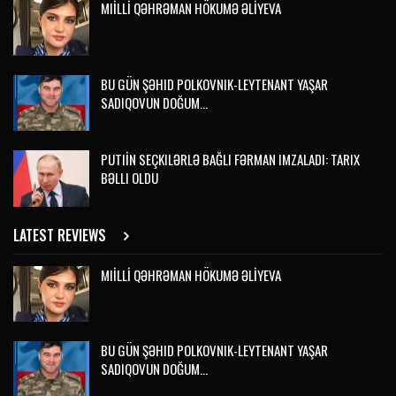
MIİLLİ QƏHRƏMAN HÖKUMƏ ƏLİYEVA
BU GÜN ŞƏHID POLKOVNIK-LEYTENANT YAŞAR
SADIQOVUN DOĞUM…
PUTIİN SEÇKILƏRLƏ BAĞLI FƏRMAN IMZALADI: TARIX
BƏLLI OLDU
LATEST REVIEWS
MIİLLİ QƏHRƏMAN HÖKUMƏ ƏLİYEVA
BU GÜN ŞƏHID POLKOVNIK-LEYTENANT YAŞAR
SADIQOVUN DOĞUM…