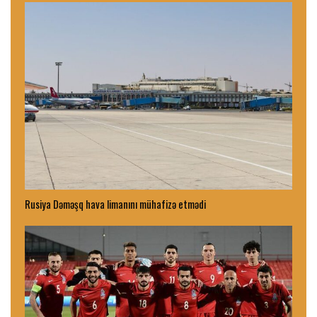
Rusiya Dəməşq hava limanını mühafizə etmədi