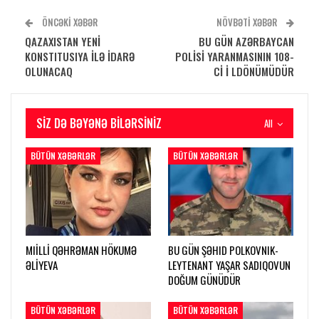
ÖNCƏKI XƏBƏR
NÖVBƏTI XƏBƏR
QAZAXISTAN YENİ
BU GÜN AZƏRBAYCAN
KONSTITUSIYA İLƏ İDARƏ
POLİSİ YARANMASININ 108-
OLUNACAQ
Cİ İ LDÖNÜMÜDÜR
SIZ DƏ BƏYƏNƏ BILƏRSINIZ
All
BÜTÜN XƏBƏRLƏR
BÜTÜN XƏBƏRLƏR
MIİLLİ QƏHRƏMAN HÖKUMƏ
BU GÜN ŞƏHID POLKOVNIK-
ƏLİYEVA
LEYTENANT YAŞAR SADIQOVUN
DOĞUM GÜNÜDÜR
BÜTÜN XƏBƏRLƏR
BÜTÜN XƏBƏRLƏR