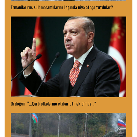
Ermənilər rus sülhməramlılarını Laçında niyə atəşə tutdular?
Ərdoğan: “…Qərb ölkələrinə etibar etmək olmaz…”