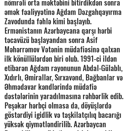
nömrəli orta məktəbini bitirdikdən sonra
əmək fəaliyyətinə Ağdam Dəzgahqayırma
Zavodunda fəhlə kimi başlayıb.
Ermənistanın Azərbaycana qarşı hərbi
təcavüzü başlayandan sonra Asif
Məhərrəmov Vətənin müdafiəsinə qalxan
ilk könüllülərdən biri olub. 1991-ci ildən
etibarən Ağdam rayonunun Abdal-Gülablı,
Xıdırlı, Əmirallar, Sırxavənd, Bağbanlar və
Əhmədavar kəndlərində müdafiə
dəstələrinin yaradılmasına rəhbərlik edib.
Peşəkar hərbçi olmasa da, döyüşlərdə
göstərdiyi igidlik və təşkilatçılıq bacarığı
yüksək qiymətləndirilib. Azərbaycan