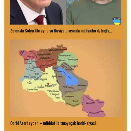
Zelenski Şolçu Ukrayna və Rusiya arasında müharibə ilə bağlı…
Qərbi Azərbaycan – müddəti bitməyəçək hərbi-siyasi…