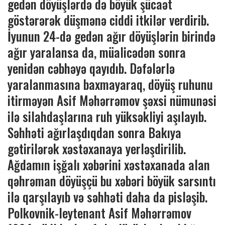
gedən döyüşlərdə də böyük şücaət
göstərərək düşmənə ciddi itkilər verdirib.
İyunun 24-də gedən ağır döyüşlərin birində
ağır yaralansa da, müalicədən sonra
yenidən cəbhəyə qayıdıb. Dəfələrlə
yaralanmasına baxmayaraq, döyüş ruhunu
itirməyən Asif Məhərrəmov şəxsi nümunəsi
ilə silahdaşlarına ruh yüksəkliyi aşılayıb.
Səhhəti ağırlaşdıqdan sonra Bakıya
gətirilərək xəstəxanaya yerləşdirilib.
Ağdamın işğalı xəbərini xəstəxanada alan
qəhrəman döyüşçü bu xəbəri böyük sarsıntı
ilə qarşılayıb və səhhəti daha da pisləşib.
Polkovnik-leytenant Asif Məhərrəmov