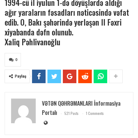
1994-cü il iyulun 1-də döyüşlərdə aldığı
ağır yaraların fəsadları nəticəsində vəfat
edib. O, Bakı şəhərində yerləşən II Fəxri
xiyabanda dəfn olunub.
Xaliq Pəhlivanoğlu
0
Paylaş
VƏTƏN QƏHRƏMANLARI İnformasiya
Portalı
521 Posts
1 Comments