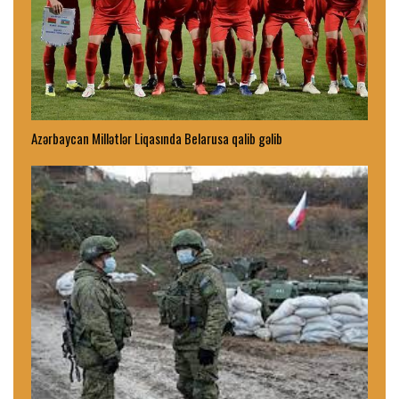
Azərbaycan Millətlər Liqasında Belarusa qalib gəlib