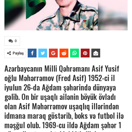
0
Paylaş
Azərbaycanın Milli Qəhrəmanı Asif Yusif
oğlu Məhərrəmov (Fred Asif) 1952-ci il
iyulun 26-da Ağdam şəhərində dünyaya
gəlib. On bir uşaqlı ailənin böyük övladı
olan Asif Məhərrəmov uşaqlıq illərindən
idmana maraq göstərib, boks və futbol ilə
məşğul olub. 1969-cu ildə Ağdam şəhər 1