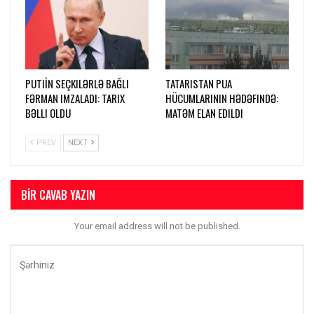
PUTIİN SEÇKILƏRLƏ BAĞLI
TATARISTAN PUA
FƏRMAN IMZALADI: TARIX
HÜCUMLARININ HƏDƏFINDƏ:
BƏLLI OLDU
MATƏM ELAN EDILDI
PREV
NEXT
BIR CAVAB YAZIN
Your email address will not be published.