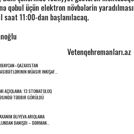
nə qəbul üçün elektron növbələrin yaradılması
il saat 11:00-dan başlanılacaq.
anoğlu
Vetenqehremanları.az
RBAYCAN–QAZAXISTAN
ASIBƏTLƏRININ MÜASIR INKIŞAF…
MI AÇIQLAMA: 13 STOMATOLOQ
ƏSINDƏ TƏDBIR GÖRÜLDÜ
AXANIM ƏLIYEVA ARIQLAMA
LUNDAN DANIŞDI – DƏRMAN…