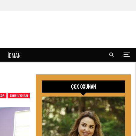
İDMAN
ÇOX OXUNAN
LƏR
TƏHSIL VƏ ELM