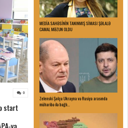
MEDİA SAHƏSİNİN TANINMIŞ SİMASI ŞƏLALƏ
CAMAL MƏZUN OLDU
0
Zelenski Şolçu Ukrayna və Rusiya arasında
müharibə ilə bağlı…
ə start
APA-ya