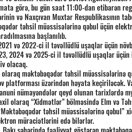
mata görə, bu gün saat 11:00-dan etibarən reg
lərinin və Naxçıvan Muxtar Respublikasının tab
qədər təhsil müəssisələrinə qəbul üçün elekt
aradılmasına başlanılıb.
, 2021 və 2022-ci il təvəllüdlü uşaqlar üçün növ
23, 2024 və 2025-ci il təvəllüdlü uşaqlar üçün 
iv olacaq.
fə olaraq məktəbəqədər təhsil müəssisələrinə q
v platforması üzərindən həyata keçiriləcək. V
qanuni nümayəndələr qeyd olunan tarixlərdə m
axil olaraq “Xidmətlər” bölməsində Elm və Təh
 “Məktəbəqədər təhsil müəssisələrinə qəbul” x
ktron müraciətlərini edə bilərlər.
, Bakı şəhərində fəaliyyət göstərən məktəbəqə