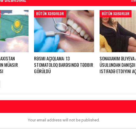
BÜTÜN XƏBƏRLƏR
BÜTÜN XƏBƏRLƏR
AXISTAN
RƏSMI AÇIQLAMA: 13
SONAXANIM ƏLIYEVA
IN MÜASIR
STOMATOLOQ BARƏSINDƏ TƏDBIR
ÜSULUNDAN DANIŞDI
SI
GÖRÜLDÜ
ISTIFADƏ ETDIYINI A
Your email address will not be published.