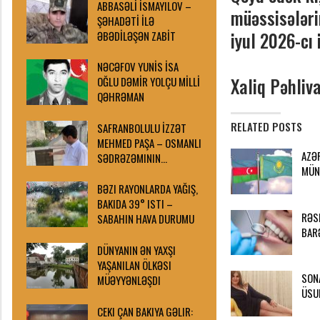
ABBASƏLİ İSMAYILOV –
müəssisələri
ŞƏHADƏTİ İLƏ
iyul 2026-cı 
ƏBƏDİLƏŞƏN ZABİT
NƏCƏFOV YUNİS İSA
Xaliq Pəhliv
OĞLU DƏMİR YOLÇU MİLLİ
QƏHRƏMAN
RELATED POSTS
SAFRANBOLULU İZZƏT
MEHMED PAŞA – OSMANLI
AZƏ
SƏDRƏZƏMININ…
MÜN
BƏZI RAYONLARDA YAĞIŞ,
BAKIDA 39° ISTI –
RƏS
SABAHIN HAVA DURUMU
BAR
DÜNYANIN ƏN YAXŞI
YAŞANILAN ÖLKƏSI
SON
MÜƏYYƏNLƏŞDI
ÜSU
CEKI ÇAN BAKIYA GƏLIR: