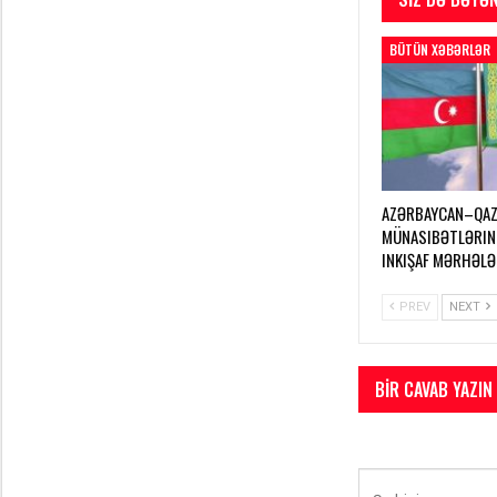
BÜTÜN XƏBƏRLƏR
AZƏRBAYCAN–QAZ
MÜNASIBƏTLƏRIN
INKIŞAF MƏRHƏLƏ
PREV
NEXT
BIR CAVAB YAZIN