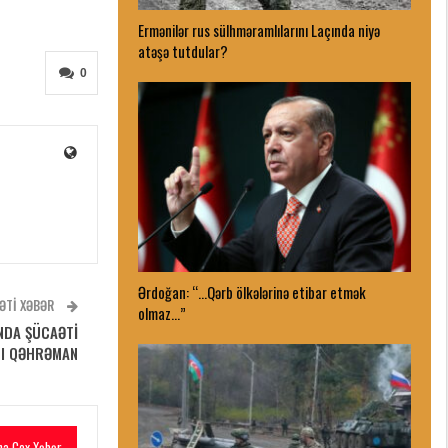
Ermənilər rus sülhməramlılarını Laçında niyə
atəşə tutdular?
0
Ərdoğan: “…Qərb ölkələrinə etibar etmək
ƏTI XƏBƏR
olmaz…”
NDA ŞÜCAƏTİ
LLI QƏHRƏMAN
ha Çox Xəbər