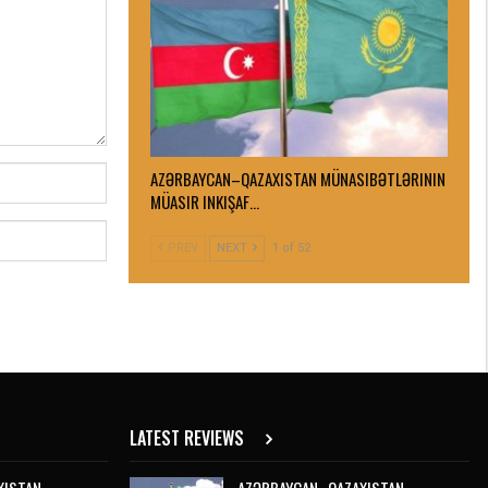
AZƏRBAYCAN–QAZAXISTAN MÜNASIBƏTLƏRININ
MÜASIR INKIŞAF…
PREV
NEXT
1 of 52
LATEST REVIEWS
XISTAN
AZƏRBAYCAN–QAZAXISTAN