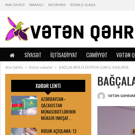
ANA SƏHİFƏ
MARAQLI
MÜSAHİBƏ
BİZİMLƏ ƏLAQƏ
SIYASƏT
İQTISADIYYAT
CƏMIYYƏT
VƏTƏN 
Ana Səhifə
Bütün xəbərlər
BAĞÇALARA ELEKTRON QƏBUL BAŞLAYIB
BAĞÇALA
XƏBƏR LENTİ
AZƏRBAYCAN–
QAZAXISTAN
MÜNASIBƏTLƏRININ
MÜASIR INKIŞAF…
RƏSMI AÇIQLAMA: 13