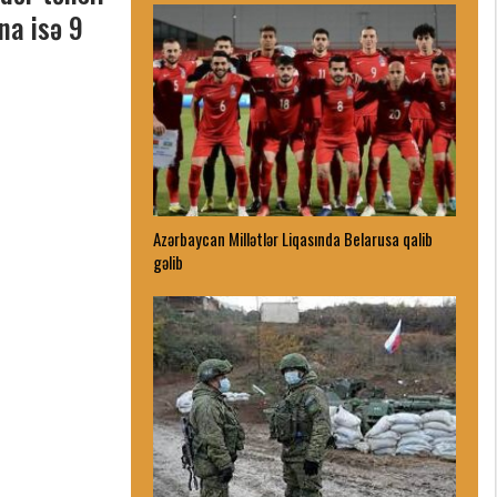
na isə 9
Azərbaycan Millətlər Liqasında Belarusa qalib
gəlib