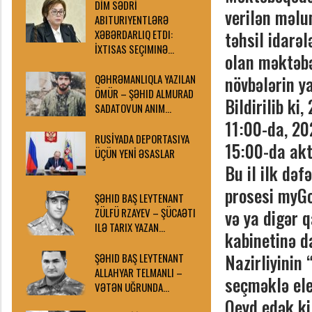
DİM SƏDRİ
verilən məlu
ABITURIYENTLƏRƏ
XƏBƏRDARLIQ ETDI:
təhsil idarə
İXTISAS SEÇIMINƏ…
olan məktəbə
QƏHRƏMANLIQLA YAZILAN
növbələrin y
ÖMÜR – ŞƏHID ALMURAD
Bildirilib ki
SADATOVUN ANIM…
11:00-da, 20
RUSİYADA DEPORTASIYA
15:00-da akt
ÜÇÜN YENİ ƏSASLAR
Bu il ilk də
prosesi myGo
ŞƏHID BAŞ LEYTENANT
və ya digər 
ZÜLFÜ RZAYEV – ŞÜCAƏTI
ILƏ TARIX YAZAN…
kabinetinə d
Nazirliyinin
ŞƏHID BAŞ LEYTENANT
ALLAHYAR TELMANLI –
seçməklə ele
VƏTƏN UĞRUNDA…
Qeyd edək ki