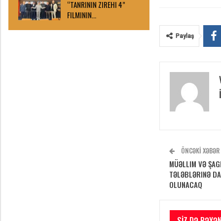
“TANRININ ZIREHI 4”
FILMININ…
Paylaş
ÖNCƏKI XƏBƏR
MÜƏLLIM VƏ ŞAG
TƏLƏBLƏRINƏ DA
OLUNACAQ
SIZ DƏ BƏYƏN