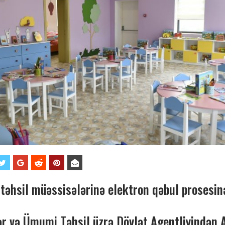
təhsil müəssisələrinə elektron qəbul prosesin
 və Ümumi Təhsil üzrə Dövlət Agentliyindən 