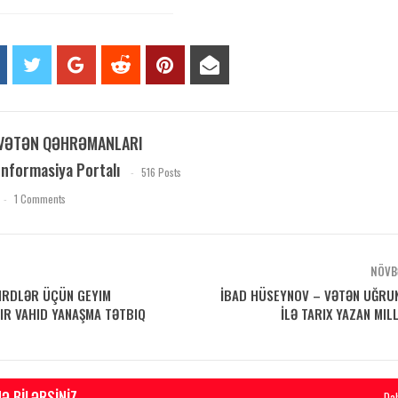
VƏTƏN QƏHRƏMANLARI
İnformasiya Portalı
516 Posts
1 Comments
NÖVB
IRDLƏR ÜÇÜN GEYIM
İBAD HÜSEYNOV – VƏTƏN UĞRU
IR VAHID YANAŞMA TƏTBIQ
İLƏ TARIX YAZAN MI
Ə BILƏRSINIZ
Da