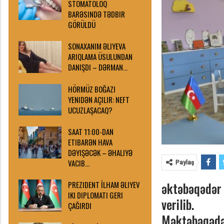
STOMATOLOQ
BARƏSINDƏ TƏDBIR
GÖRÜLDÜ
SONAXANIM ƏLIYEVA
ARIQLAMA ÜSULUNDAN
DANIŞDI – DƏRMAN…
HÖRMÜZ BOĞAZI
YENIDƏN AÇILIR: NEFT
UCUZLAŞACAQ?
SAAT 11:00-DAN
ETIBARƏN HAVA
DƏYIŞƏCƏK – ƏHALIYƏ
VACIB…
Paylaş
əktəbəqədər 
PREZIDENT İLHAM ƏLIYEV
IKI DIPLOMATI GERI
verilib.
ÇAĞIRDI
Məktəbəqədər