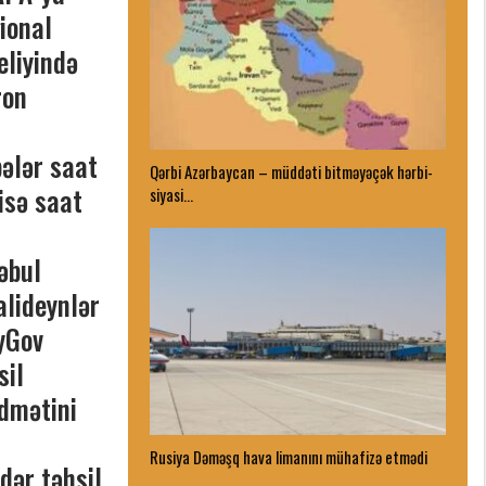
ional
eliyində
ron
bələr saat
Qərbi Azərbaycan – müddəti bitməyəçək hərbi-
isə saat
siyasi…
əbul
alideynlər
yGov
sil
idmətini
Rusiya Dəməşq hava limanını mühafizə etmədi
dər təhsil