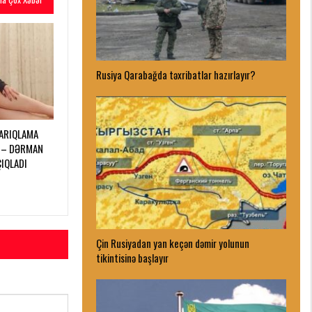
Rusiya Qarabağda təxribatlar hazırlayır?
 ARIQLAMA
 – DƏRMAN
ÇIQLADI
Çin Rusiyadan yan keçən dəmir yolunun
tikintisinə başlayır