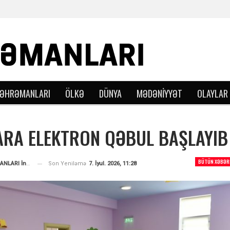
QƏHRƏMANLARI
ÖLKƏ
DÜNYA
MƏDƏNIYYƏT
OLAYLAR
RA ELEKTRON QƏBUL BAŞLAYIB
BÜTÜN XƏBƏR
Son Yeniləmə
7. İyul. 2026, 11:28
VƏTƏN QƏHRƏMANLARI İnformasiya Portalı
Tərəfindən