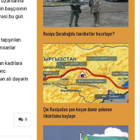
 üzərilərinə
in başçısının
yəsi bu gün
Rusiya Qarabağda təxribatlar hazırlayır?
tapşırılan
insanlar
an kadrlara
ənc
ən ali dəyərin
Çin Rusiyadan yan keçən dəmir yolunun
tikintisinə başlayır
0