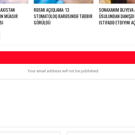
AXISTAN
RƏSMI AÇIQLAMA: 13
SONAXANIM ƏLIYEVA
IN MÜASIR
STOMATOLOQ BARƏSINDƏ TƏDBIR
ÜSULUNDAN DANIŞDI
SI
GÖRÜLDÜ
ISTIFADƏ ETDIYINI A
Your email address will not be published.