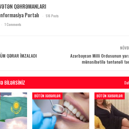
VƏTƏN QƏHRƏMANLARI
İnformasiya Portalı
516 Posts
1 Comments
NÖVB
HÜM QƏRAR İMZALADI
Azərbaycan Milli Ordusunun ya
münasibətilə təntənəli təd
Ə BILƏRSINIZ
Da
BÜTÜN XƏBƏRLƏR
BÜTÜN XƏBƏRLƏR