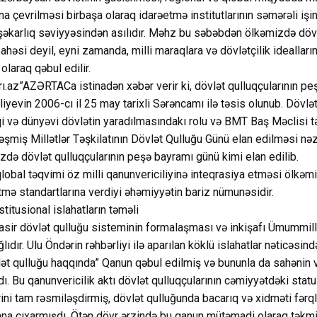
sına çevrilməsi birbaşa olaraq idarəetmə institutlarının səmərəli iş
eşəkarlıq səviyyəsindən asılıdır. Məhz bu səbəbdən ölkəmizdə dövl
ahəsi deyil, eyni zamanda, milli maraqlara və dövlətçilik ideallar
 olaraq qəbul edilir.
ı.az”AZƏRTACa istinadən xəbər verir ki, dövlət qulluqçularının pe
iyevin 2006-cı il 25 may tarixli Sərəncamı ilə təsis olunub. Dövlə
i və dünyəvi dövlətin yaradılmasındakı rolu və BMT Baş Məclisi t
əşmiş Millətlər Təşkilatının Dövlət Qulluğu Günü elan edilməsi nəz
zdə dövlət qulluqçularının peşə bayramı günü kimi elan edilib.
obal təqvimi öz milli qanunvericiliyinə inteqrasiya etməsi ölkəm
mə standartlarına verdiyi əhəmiyyətin bariz nümunəsidir.
titusional islahatların təməli
ir dövlət qulluğu sisteminin formalaşması və inkişafı Ümummill
ğlıdır. Ulu Öndərin rəhbərliyi ilə aparılan köklü islahatlar nəticəsind
lət qulluğu haqqında” Qanun qəbul edilmiş və bununla da sahənin 
ı. Bu qanunvericilik aktı dövlət qulluqçularının cəmiyyətdəki statu
ini tam rəsmiləşdirmiş, dövlət qulluğunda bacarıq və xidməti fər
lana çıxarmışdı. Ötən dövr ərzində bu qanun mütəmadi olaraq təkmill