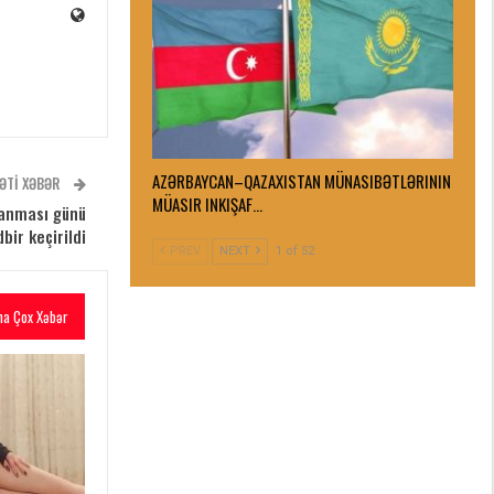
AZƏRBAYCAN–QAZAXISTAN MÜNASIBƏTLƏRININ
ƏTI XƏBƏR
MÜASIR INKIŞAF…
ranması günü
bir keçirildi
PREV
NEXT
1 of 52
ha Çox Xəbər