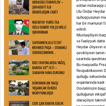
ABBASƏLİ İSMAYILOV –
edilən mütərəqqi də
ŞƏHADƏTİ İLƏ
ƏBƏDİLƏŞƏN ZABİT
Ulu Öndər Heydər 
qulluqçusunun mən
NƏCƏFOV YUNİS İSA
hər bir məmurun fə
OĞLU DƏMİR YOLÇU MİLLİ
edirdi.
QƏHRƏMAN
Müstəqilliyini bər
və fəaliyyəti daha
SAFRANBOLULU İZZƏT
MEHMED PAŞA – OSMANLI
Heydər Əliyevin id
SƏDRƏZƏMININ…
çevikliyinin təmi
üzərində qurulmas
BƏZI RAYONLARDA YAĞIŞ,
Bu məqsədlə Prezid
BAKIDA 39° ISTI –
Respublikasının Dö
SABAHIN HAVA DURUMU
qulluğu sahəsində 
DÜNYANIN ƏN YAXŞI
orqanlarında kadr 
YAŞANILAN ÖLKƏSI
Dövlətimizin başç
MÜƏYYƏNLƏŞDI
qulluğunun inkişaf
idarəçiliyin təkmi
CEKI ÇAN BAKIYA GƏLIR: