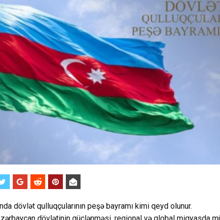
da dövlət qulluqçularının peşə bayramı kimi qeyd olunur.
zərbaycan dövlətinin güclənməsi, regional və qlobal miqyasda 