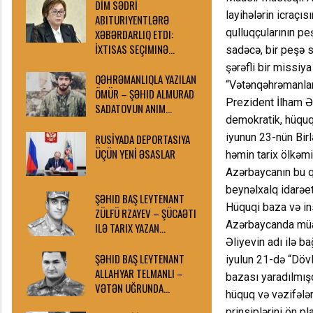
DİM SƏDRİ
layihələrin icraçı
ABITURIYENTLƏRƏ
qulluqçularının p
XƏBƏRDARLIQ ETDI:
İXTISAS SEÇIMINƏ…
sadəcə, bir peşə s
şərəfli bir missiya
QƏHRƏMANLIQLA YAZILAN
“Vətənqəhrəmanlar
ÖMÜR – ŞƏHID ALMURAD
Prezident İlham Əl
SADATOVUN ANIM…
demokratik, hüquq
iyunun 23-nün Birl
RUSİYADA DEPORTASIYA
ÜÇÜN YENİ ƏSASLAR
həmin tarix ölkəmi
Azərbaycanın bu ql
beynəlxalq idarəet
ŞƏHID BAŞ LEYTENANT
Hüquqi baza və ins
ZÜLFÜ RZAYEV – ŞÜCAƏTI
Azərbaycanda müas
ILƏ TARIX YAZAN…
Əliyevin adı ilə ba
ŞƏHID BAŞ LEYTENANT
iyulun 21-də “Döv
ALLAHYAR TELMANLI –
bazası yaradılmışd
VƏTƏN UĞRUNDA…
hüquq və vəzifələr
prinsiplərini ön p