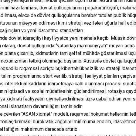
 müəyyənləşdirilməsi, rəhbər şəxslər üçün insan resurslarının idar
rının hazırlanması, dövlət qulluqçularının peşəkar inkişafı, məluma
adılması, eləcə də dövlət qulluqçularına bərabər tutulan publik hüq
tusunun müəyyən edilməsi kimi strateji vəzifələri uğurla həll edib
ğırışları və yeni idarəetmə standartları
da dövlət idarəçiliyi keyfiyyətcə yeni mərhələ keçib. Müasir dövr
n olaraq, dövlət qulluğunda “vətəndaş məmnuniyyəti” meyarı əsas 
ön plana çıxarılıb, xidmətlərin tam şəffaf mühitdə göstərilməsi üçü
mexanizmləri tətbiq olunmağa başlanıb. Xüsusilə dövlət qulluqçul
əqsədilə rəqəmsal səriştələr, kibertəhlükəsizlik və strateji idarə
əlim proqramlarına start verilib, strateji fəaliyyət planları çərçiv
k intellektual kadrların idarəetməyə cəlb olunması prosesi sürətlən
ının iqtisadi və sosial müdafiəsinin gücləndirilməsi, rotasiya qayd
 və xidməti fəaliyyətin qiymətləndirilməsi üzrə qəbul edilən yeni 
nal islahatların davamlılığını təmin edir.
ə çevrilən “ASAN xidmət” modeli, rəqəmsal hökumət həllərinin tətb
tronlaşdırılması bürokratik əngəlləri minimuma endirib, idarəetmə
şəffaflığını maksimum dərəcədə artırıb.