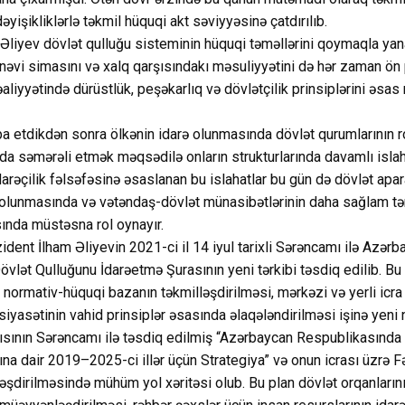
yişikliklərlə təkmil hüquqi akt səviyyəsinə çatdırılıb.
Əliyev dövlət qulluğu sisteminin hüquqi təməllərini qoymaqla yana
əvi simasını və xalq qarşısındakı məsuliyyətini də hər zaman ön p
aliyyətində dürüstlük, peşəkarlıq və dövlətçilik prinsiplərini əsa
pa etdikdən sonra ölkənin idarə olunmasında dövlət qurumlarının r
 da səmərəli etmək məqsədilə onların strukturlarında davamlı islaha
arəçilik fəlsəfəsinə əsaslanan bu islahatlar bu gün də dövlət apar
n olunmasında və vətəndaş-dövlət münasibətlərinin daha sağlam tə
ında müstəsna rol oynayır.
ent İlham Əliyevin 2021-ci il 14 iyul tarixli Sərəncamı ilə Azərb
vlət Qulluğunu İdarəetmə Şurasının yeni tərkibi təsdiq edilib. B
normativ-hüquqi bazanın təkmilləşdirilməsi, mərkəzi və yerli icra
siyasətinin vahid prinsiplər əsasında əlaqələndirilməsi işinə yeni n
ısının Sərəncamı ilə təsdiq edilmiş “Azərbaycan Respublikasında
ına dair 2019–2025-ci illər üçün Strategiya” və onun icrası üzrə F
lləşdirilməsində mühüm yol xəritəsi olub. Bu plan dövlət orqanların