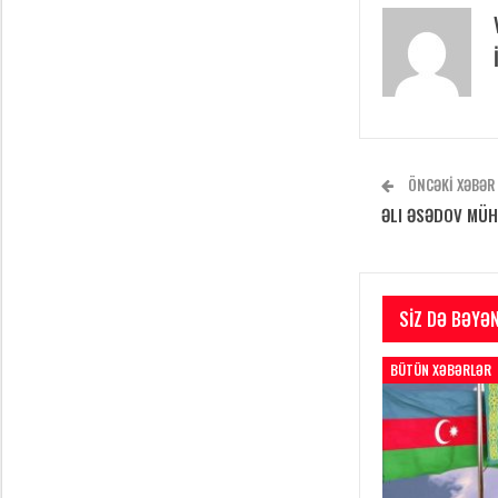
ÖNCƏKI XƏBƏR
ƏLI ƏSƏDOV MÜ
SIZ DƏ BƏYƏN
BÜTÜN XƏBƏRLƏR