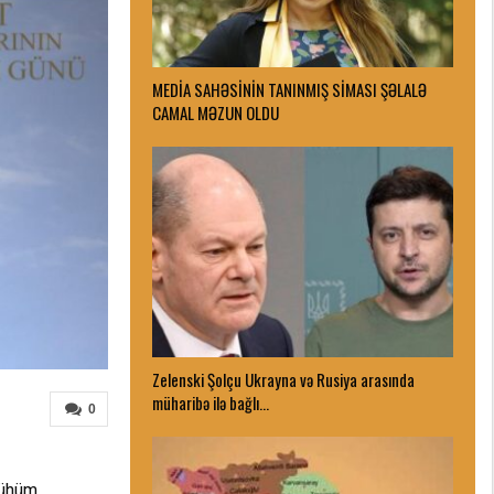
MEDİA SAHƏSİNİN TANINMIŞ SİMASI ŞƏLALƏ
CAMAL MƏZUN OLDU
Zelenski Şolçu Ukrayna və Rusiya arasında
müharibə ilə bağlı…
0
mühüm