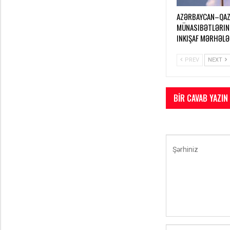
AZƏRBAYCAN–QAZ
MÜNASIBƏTLƏRIN
INKIŞAF MƏRHƏLƏ
PREV
NEXT
BIR CAVAB YAZIN