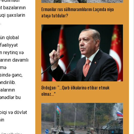
ə edilməsi
t bazalarının
Ermənilər rus sülhməramlılarını Laçında niyə
atəşə tutdular?
uqi şəxslərin
.
ün qlobal
fəaliyyət
n reytinq və
arının davamlı
etmə
əsində gənc,
dirilib.
Ərdoğan: “…Qərb ölkələrinə etibar etmək
alarının
olmaz…”
sənədlər bu
iqi və dövlət
nin