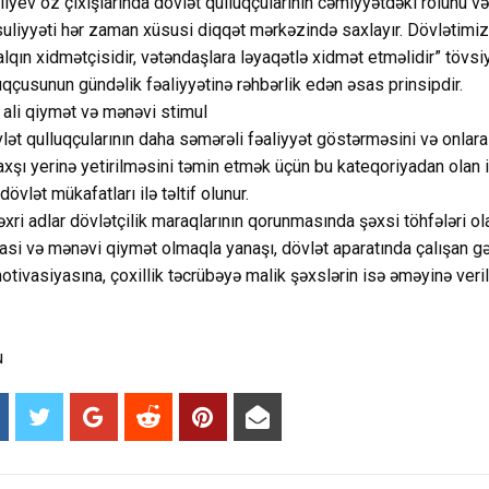
iyev öz çıxışlarında dövlət qulluqçularının cəmiyyətdəki rolunu və
liyyəti hər zaman xüsusi diqqət mərkəzində saxlayır. Dövlətimiz
qın xidmətçisidir, vətəndaşlara ləyaqətlə xidmət etməlidir” tövsi
luqçusunun gündəlik fəaliyyətinə rəhbərlik edən əsas prinsipdir.
 ali qiymət və mənəvi stimul
t qulluqçularının daha səmərəli fəaliyyət göstərməsini və onlara 
axşı yerinə yetirilməsini təmin etmək üçün bu kateqoriyadan olan 
vlət mükafatları ilə təltif olunur.
xri adlar dövlətçilik maraqlarının qorunmasında şəxsi töhfələri ol
yasi və mənəvi qiymət olmaqla yanaşı, dövlət aparatında çalışan g
tivasiyasına, çoxillik təcrübəyə malik şəxslərin isə əməyinə veril
u