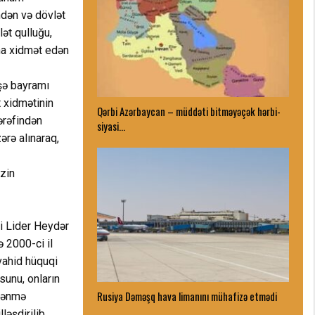
indən və dövlət
ət qulluğu,
ına xidmət edən
şə bayramı
t xidmətinin
Qərbi Azərbaycan – müddəti bitməyəçək hərbi-
ərəfindən
siyasi…
ərə alınaraq,
izin
i Lider Heydər
ə 2000-ci il
vahid hüquqi
sunu, onların
Rusiya Dəməşq hava limanını mühafizə etmədi
qlənmə
əşdirilib,