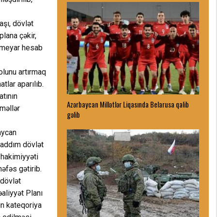
şı, dövlət
lana çəkir,
s meyar hesab
olunu artırmaq
tlar aparılıb.
atının
Azərbaycan Millətlər Liqasında Belarusa qalib
məllər
gəlib
aycan
u addım dövlət
 hakimiyyəti
əfəs gətirib.
 dövlət
əaliyyət Planı
ın kateqoriya