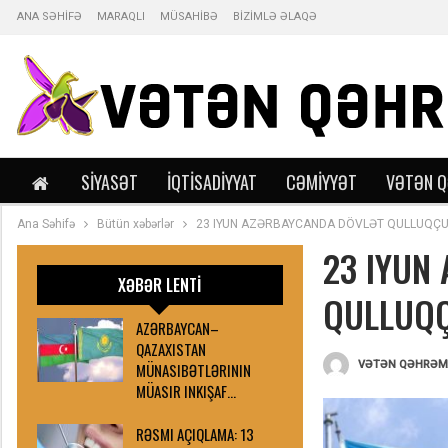
ANA SƏHİFƏ
MARAQLI
MÜSAHİBƏ
BİZİMLƏ ƏLAQƏ
SIYASƏT
İQTISADIYYAT
CƏMIYYƏT
VƏTƏN 
Ana Səhifə
Bütün xəbərlər
23 IYUN AZƏRBAYCANDA DÖVLƏT QULLUQÇU
23 IYUN
XƏBƏR LENTİ
QULLUQÇ
AZƏRBAYCAN–
QAZAXISTAN
MÜNASIBƏTLƏRININ
MÜASIR INKIŞAF…
RƏSMI AÇIQLAMA: 13