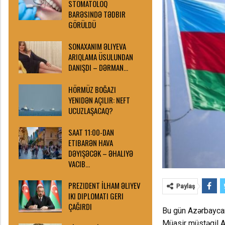
STOMATOLOQ
BARƏSINDƏ TƏDBIR
GÖRÜLDÜ
SONAXANIM ƏLIYEVA
ARIQLAMA ÜSULUNDAN
DANIŞDI – DƏRMAN…
HÖRMÜZ BOĞAZI
YENIDƏN AÇILIR: NEFT
UCUZLAŞACAQ?
SAAT 11:00-DAN
ETIBARƏN HAVA
DƏYIŞƏCƏK – ƏHALIYƏ
VACIB…
PREZIDENT İLHAM ƏLIYEV
Paylaş
IKI DIPLOMATI GERI
ÇAĞIRDI
Bu gün Azərbaycan
Müasir müstəqil A