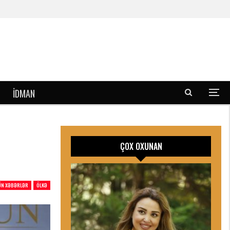
İDMAN
ÇOX OXUNAN
ÜN XƏBƏRLƏR
ÖLKƏ