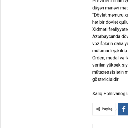
Prezident İlham Əl
düşən mənəvi məsu
“Dövlət məmuru xal
hər bir dövlət qul
Xidməti fəaliyyətə
Azərbaycanda dövlə
vəzifələrin daha y
mütəmadi şəkildə dö
Orden, medal və fə
verilən yüksək si
mütəxəssislərin mo
göstəricisidir
Xaliq Pəhlivanoğl
Paylaş