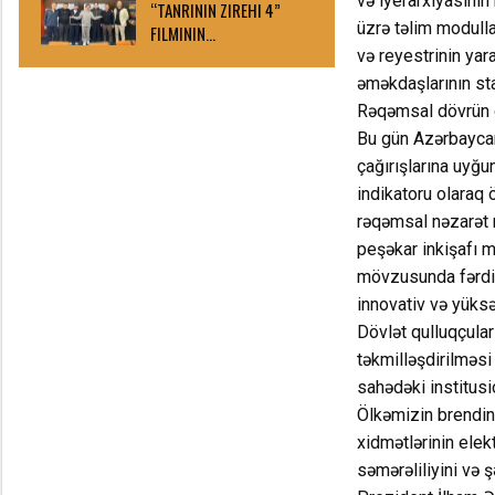
və iyerarxiyasının
“TANRININ ZIREHI 4”
üzrə təlim modulla
FILMININ…
və reyestrinin yar
əməkdaşlarının sta
Rəqəmsal dövrün ça
Bu gün Azərbaycan
çağırışlarına uyğu
indikatoru olaraq 
rəqəmsal nəzarət 
peşəkar inkişafı m
mövzusunda fərdi t
innovativ və yüksə
Dövlət qulluqçular
təkmilləşdirilməsi
sahədəki institusio
Ölkəmizin brendin
xidmətlərinin elek
səmərəliliyini və 