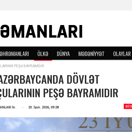
QƏHRƏMANLARI
ÖLKƏ
DÜNYA
MƏDƏNIYYƏT
OLAYLAR
LARININ PEŞƏ BAYRAMIDIR
 AZƏRBAYCANDA DÖVLƏT
ULARININ PEŞƏ BAYRAMIDIR
BÜT
23. İyun. 2026, 09:28
VƏTƏN QƏHRƏMANLARI İnformasiya Portalı
Tərəfindən