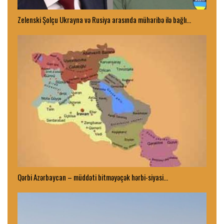
Zelenski Şolçu Ukrayna və Rusiya arasında müharibə ilə bağlı…
Qərbi Azərbaycan – müddəti bitməyəçək hərbi-siyasi…