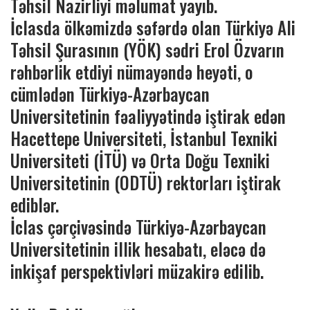
Təhsil Nazirliyi məlumat yayıb.
İclasda ölkəmizdə səfərdə olan Türkiyə Ali
Təhsil Şurasının (YÖK) sədri Erol Özvarın
rəhbərlik etdiyi nümayəndə heyəti, o
cümlədən Türkiyə-Azərbaycan
Universitetinin fəaliyyətində iştirak edən
Hacettepe Universiteti, İstanbul Texniki
Universiteti (İTÜ) və Orta Doğu Texniki
Universitetinin (ODTÜ) rektorları iştirak
ediblər.
İclas çərçivəsində Türkiyə-Azərbaycan
Universitetinin illik hesabatı, eləcə də
inkişaf perspektivləri müzakirə edilib.