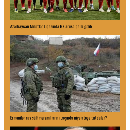
Azərbaycan Millətlər Liqasında Belarusa qalib gəlib
Ermənilər rus sülhməramlılarını Laçında niyə atəşə tutdular?