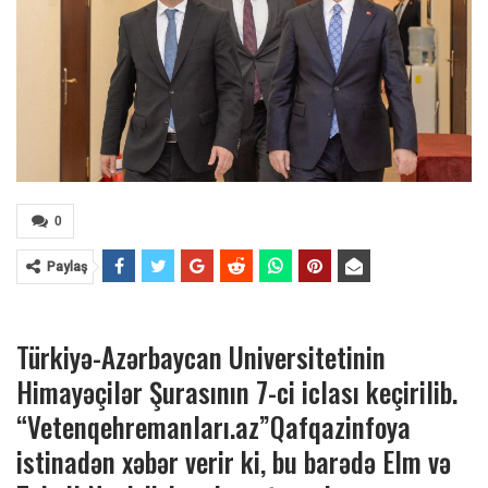
0
Paylaş
Türkiyə-Azərbaycan Universitetinin
Himayəçilər Şurasının 7-ci iclası keçirilib.
“Vetenqehremanları.az”Qafqazinfoya
istinadən xəbər verir ki, bu barədə Elm və