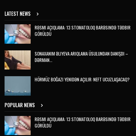
LATEST NEWS
RƏSMI AÇIQLAMA: 13 STOMATOLOQ BARƏSINDƏ TƏDBIR
GÖRÜLDÜ
SONAXANIM ƏLIYEVA ARIQLAMA ÜSULUNDAN DANIŞDI –
DƏRMAN…
HÖRMÜZ BOĞAZI YENIDƏN AÇILIR: NEFT UCUZLAŞACAQ?
POPULAR NEWS
RƏSMI AÇIQLAMA: 13 STOMATOLOQ BARƏSINDƏ TƏDBIR
GÖRÜLDÜ