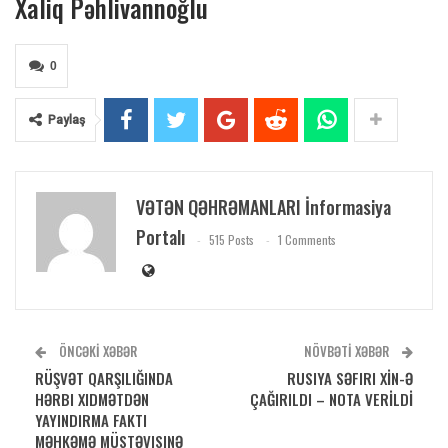
Xaliq Pəhlivannoğlu
0
Paylaş
VƏTƏN QƏHRƏMANLARI İnformasiya
Portalı
515 Posts
1 Comments
ÖNCƏKI XƏBƏR
NÖVBƏTI XƏBƏR
RÜŞVƏT QARŞILIĞINDA
RUSIYA SƏFIRI XİN-Ə
HƏRBI XIDMƏTDƏN
ÇAĞIRILDI – NOTA VERİLDİ
YAYINDIRMA FAKTI
MƏHKƏMƏ MÜSTƏVISINƏ