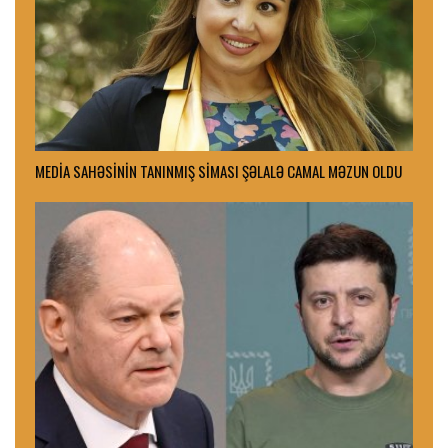
MEDİA SAHƏSİNİN TANINMIŞ SİMASI ŞƏLALƏ CAMAL MƏZUN OLDU