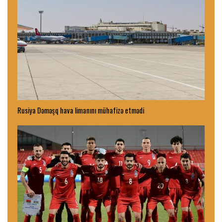
Rusiya Dəməşq hava limanını mühafizə etmədi