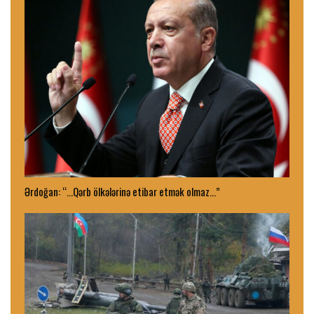
Ərdoğan: “…Qərb ölkələrinə etibar etmək olmaz…”