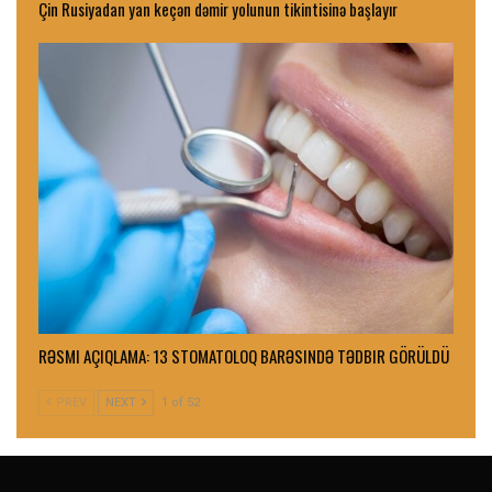
Çin Rusiyadan yan keçən dəmir yolunun tikintisinə başlayır
RƏSMI AÇIQLAMA: 13 STOMATOLOQ BARƏSINDƏ TƏDBIR GÖRÜLDÜ
PREV
NEXT
1 of 52