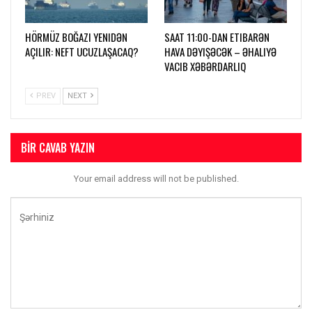
HÖRMÜZ BOĞAZI YENIDƏN
SAAT 11:00-DAN ETIBARƏN
AÇILIR: NEFT UCUZLAŞACAQ?
HAVA DƏYIŞƏCƏK – ƏHALIYƏ
VACIB XƏBƏRDARLIQ
PREV
NEXT
BIR CAVAB YAZIN
Your email address will not be published.