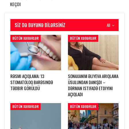
KEÇDI
SIZ DƏ BƏYƏNƏ BILƏRSINIZ
All
BÜTÜN XƏBƏRLƏR
BÜTÜN XƏBƏRLƏR
RƏSMI AÇIQLAMA: 13
SONAXANIM ƏLIYEVA ARIQLAMA
STOMATOLOQ BARƏSINDƏ
ÜSULUNDAN DANIŞDI –
TƏDBIR GÖRÜLDÜ
DƏRMAN ISTIFADƏ ETDIYINI
AÇIQLADI
BÜTÜN XƏBƏRLƏR
BÜTÜN XƏBƏRLƏR