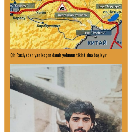
Çin Rusiyadan yan keçən dəmir yolunun tikintisinə başlayır