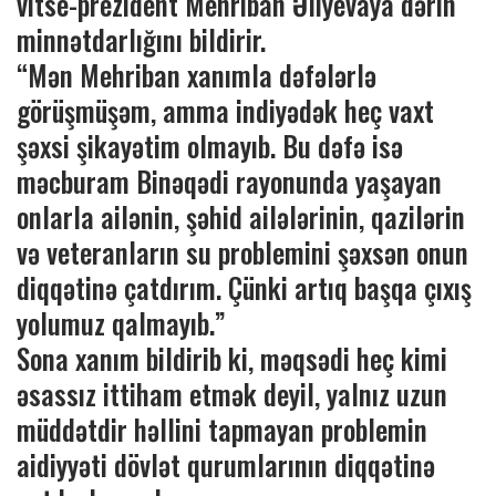
vitse-prezident Mehriban Əliyevaya dərin
minnətdarlığını bildirir.
“Mən Mehriban xanımla dəfələrlə
görüşmüşəm, amma indiyədək heç vaxt
şəxsi şikayətim olmayıb. Bu dəfə isə
məcburam Binəqədi rayonunda yaşayan
onlarla ailənin, şəhid ailələrinin, qazilərin
və veteranların su problemini şəxsən onun
diqqətinə çatdırım. Çünki artıq başqa çıxış
yolumuz qalmayıb.”
Sona xanım bildirib ki, məqsədi heç kimi
əsassız ittiham etmək deyil, yalnız uzun
müddətdir həllini tapmayan problemin
aidiyyəti dövlət qurumlarının diqqətinə