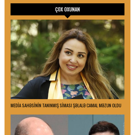
ÇOX OXUNAN
MEDİA SAHƏSİNİN TANINMIŞ SİMASI ŞƏLALƏ CAMAL MƏZUN OLDU