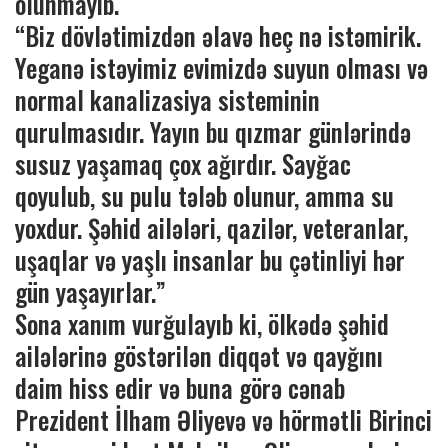
olunmayıb.
“Biz dövlətimizdən əlavə heç nə istəmirik.
Yeganə istəyimiz evimizdə suyun olması və
normal kanalizasiya sisteminin
qurulmasıdır. Yayın bu qızmar günlərində
susuz yaşamaq çox ağırdır. Sayğac
qoyulub, su pulu tələb olunur, amma su
yoxdur. Şəhid ailələri, qazilər, veteranlar,
uşaqlar və yaşlı insanlar bu çətinliyi hər
gün yaşayırlar.”
Sona xanım vurğulayıb ki, ölkədə şəhid
ailələrinə göstərilən diqqət və qayğını
daim hiss edir və buna görə cənab
Prezident İlham Əliyevə və hörmətli Birinci