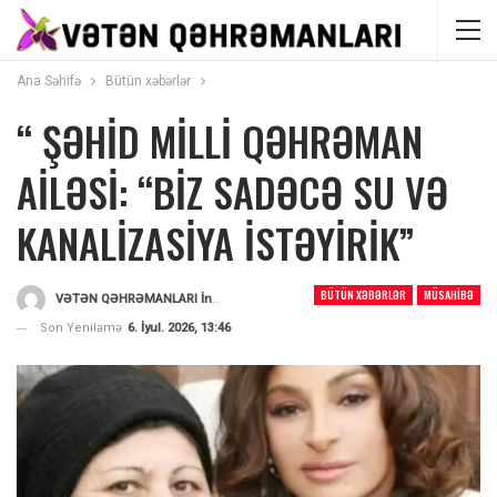
Ana Səhifə
Bütün xəbərlər
“ ŞƏHİD MİLLİ QƏHRƏMAN
AİLƏSİ: “BİZ SADƏCƏ SU VƏ
KANALİZASİYA İSTƏYİRİK”
BÜTÜN XƏBƏRLƏR
MÜSAHIBƏ
VƏTƏN QƏHRƏMANLARI İnformasiya Portalı
Tərəfindən
Son Yeniləmə
6. İyul. 2026, 13:46