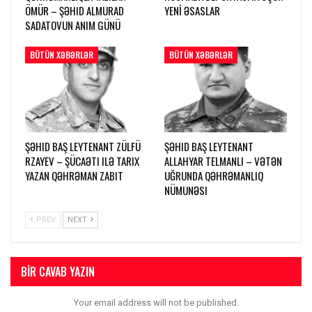
ÖMÜR – ŞƏHID ALMURAD
YENİ ƏSASLAR
SADATOVUN ANIM GÜNÜ
BÜTÜN XƏBƏRLƏR
BÜTÜN XƏBƏRLƏR
ŞƏHID BAŞ LEYTENANT ZÜLFÜ
ŞƏHID BAŞ LEYTENANT
RZAYEV – ŞÜCAƏTI ILƏ TARIX
ALLAHYAR TELMANLI – VƏTƏN
YAZAN QƏHRƏMAN ZABIT
UĞRUNDA QƏHRƏMANLIQ
NÜMUNƏSI
PREV
NEXT
BIR CAVAB YAZIN
Your email address will not be published.