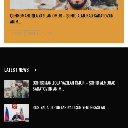
QƏHRƏMANLIQLA YAZILAN ÖMÜR – ŞƏHID ALMURAD SADATOVUN
ANIM…
PREV
NEXT
1 of 51
LATEST NEWS
QƏHRƏMANLIQLA YAZILAN ÖMÜR – ŞƏHID ALMURAD
SADATOVUN ANIM…
RUSİYADA DEPORTASIYA ÜÇÜN YENİ ƏSASLAR