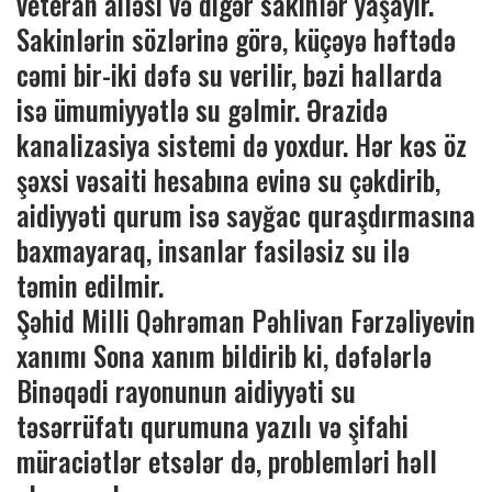
veteran ailəsi və digər sakinlər yaşayır.
Sakinlərin sözlərinə görə, küçəyə həftədə
cəmi bir-iki dəfə su verilir, bəzi hallarda
isə ümumiyyətlə su gəlmir. Ərazidə
kanalizasiya sistemi də yoxdur. Hər kəs öz
şəxsi vəsaiti hesabına evinə su çəkdirib,
aidiyyəti qurum isə sayğac quraşdırmasına
baxmayaraq, insanlar fasiləsiz su ilə
təmin edilmir.
Şəhid Milli Qəhrəman Pəhlivan Fərzəliyevin
xanımı Sona xanım bildirib ki, dəfələrlə
Binəqədi rayonunun aidiyyəti su
təsərrüfatı qurumuna yazılı və şifahi
müraciətlər etsələr də, problemləri həll