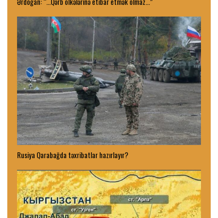
Ərdoğan: “…Qərb ölkələrinə etibar etmək olmaz…”
Rusiya Qarabağda təxribatlar hazırlayır?