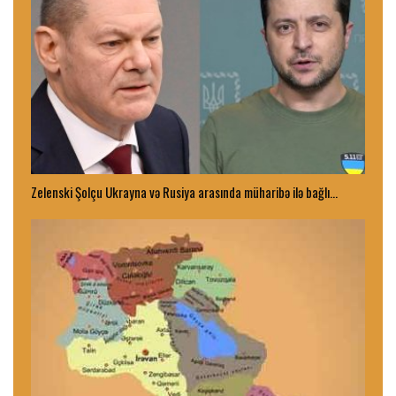
Zelenski Şolçu Ukrayna və Rusiya arasında müharibə ilə bağlı…