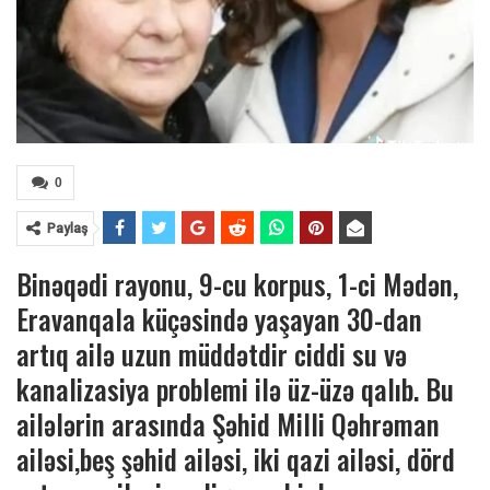
0
Paylaş
Binəqədi rayonu, 9-cu korpus, 1-ci Mədən,
Eravanqala küçəsində yaşayan 30-dan
artıq ailə uzun müddətdir ciddi su və
kanalizasiya problemi ilə üz-üzə qalıb. Bu
ailələrin arasında Şəhid Milli Qəhrəman
ailəsi,beş şəhid ailəsi, iki qazi ailəsi, dörd