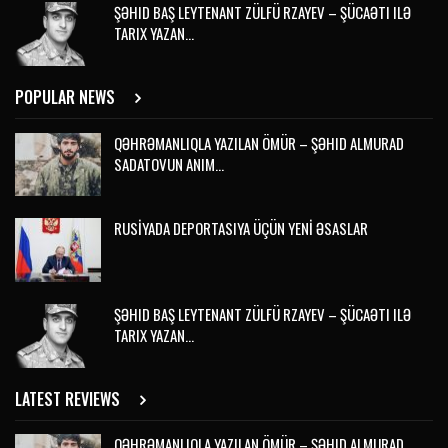
ŞƏHID BAŞ LEYTENANT ZÜLFÜ RZAYEV – ŞÜCAƏTI ILƏ
TARIX YAZAN…
POPULAR NEWS
QƏHRƏMANLIQLA YAZILAN ÖMÜR – ŞƏHID ALMURAD
SADATOVUN ANIM…
RUSİYADA DEPORTASIYA ÜÇÜN YENİ ƏSASLAR
ŞƏHID BAŞ LEYTENANT ZÜLFÜ RZAYEV – ŞÜCAƏTI ILƏ
TARIX YAZAN…
LATEST REVIEWS
QƏHRƏMANLIQLA YAZILAN ÖMÜR – ŞƏHID ALMURAD