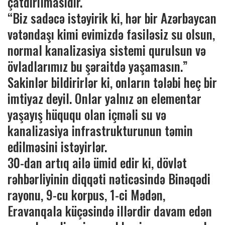
çatdırılmasıdır.
“Biz sadəcə istəyirik ki, hər bir Azərbaycan
vətəndaşı kimi evimizdə fasiləsiz su olsun,
normal kanalizasiya sistemi qurulsun və
övladlarımız bu şəraitdə yaşamasın.”
Sakinlər bildirirlər ki, onların tələbi heç bir
imtiyaz deyil. Onlar yalnız ən elementar
yaşayış hüququ olan içməli su və
kanalizasiya infrastrukturunun təmin
edilməsini istəyirlər.
30-dan artıq ailə ümid edir ki, dövlət
rəhbərliyinin diqqəti nəticəsində Binəqədi
rayonu, 9-cu korpus, 1-ci Mədən,
Eravanqala küçəsində illərdir davam edən