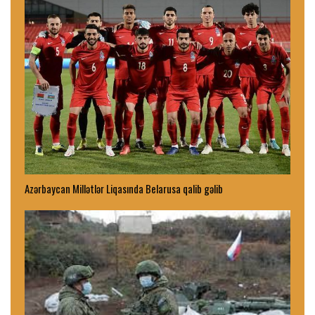
Azərbaycan Millətlər Liqasında Belarusa qalib gəlib