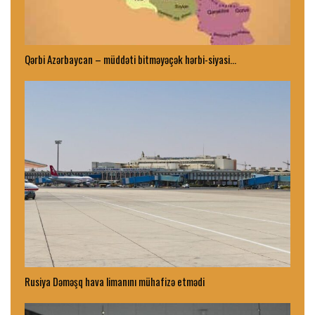
Qərbi Azərbaycan – müddəti bitməyəçək hərbi-siyasi…
Rusiya Dəməşq hava limanını mühafizə etmədi