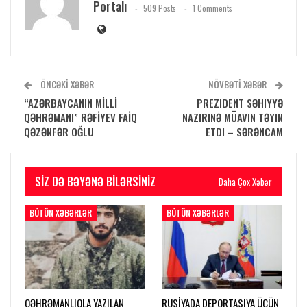
Portalı
509 Posts
1 Comments
ÖNCƏKI XƏBƏR
NÖVBƏTI XƏBƏR
“AZƏRBAYCANIN MİLLİ
PREZIDENT SƏHIYYƏ
QƏHRƏMANI” RƏFİYEV FAİQ
NAZIRINƏ MÜAVIN TƏYIN
QƏZƏNFƏR OĞLU
ETDI – SƏRƏNCAM
SIZ DƏ BƏYƏNƏ BILƏRSINIZ
Daha Çox Xəbər
BÜTÜN XƏBƏRLƏR
BÜTÜN XƏBƏRLƏR
QƏHRƏMANLIQLA YAZILAN
RUSİYADA DEPORTASIYA ÜÇÜN