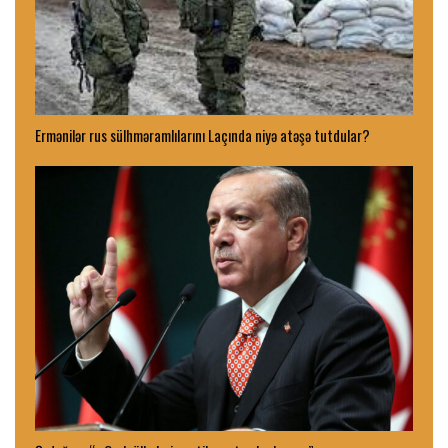
Ermənilər rus sülhməramlılarını Laçında niyə atəşə tutdular?