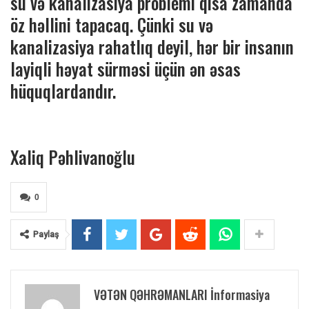
su və kanalizasiya problemi qısa zamanda
öz həllini tapacaq. Çünki su və
kanalizasiya rahatlıq deyil, hər bir insanın
layiqli həyat sürməsi üçün ən əsas
hüquqlardandır.
Xaliq Pəhlivanoğlu
0
Paylaş
VƏTƏN QƏHRƏMANLARI İnformasiya