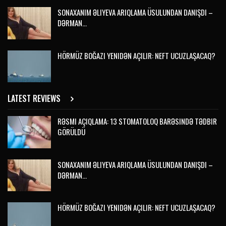
SONAXANIM ƏLIYEVA ARIQLAMA ÜSULUNDAN DANIŞDI –
DƏRMAN…
HÖRMÜZ BOĞAZI YENIDƏN AÇILIR: NEFT UCUZLAŞACAQ?
LATEST REVIEWS
RƏSMI AÇIQLAMA: 13 STOMATOLOQ BARƏSINDƏ TƏDBIR
GÖRÜLDÜ
SONAXANIM ƏLIYEVA ARIQLAMA ÜSULUNDAN DANIŞDI –
DƏRMAN…
HÖRMÜZ BOĞAZI YENIDƏN AÇILIR: NEFT UCUZLAŞACAQ?