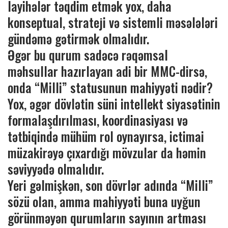
layihələr təqdim etmək yox, daha
konseptual, strateji və sistemli məsələləri
gündəmə gətirmək olmalıdır.
Əgər bu qurum sadəcə rəqəmsal
məhsullar hazırlayan adi bir MMC-dirsə,
onda “Milli” statusunun mahiyyəti nədir?
Yox, əgər dövlətin süni intellekt siyasətinin
formalaşdırılması, koordinasiyası və
tətbiqində mühüm rol oynayırsa, ictimai
müzakirəyə çıxardığı mövzular da həmin
səviyyədə olmalıdır.
Yeri gəlmişkən, son dövrlər adında “Milli”
sözü olan, amma mahiyyəti buna uyğun
görünməyən qurumların sayının artması