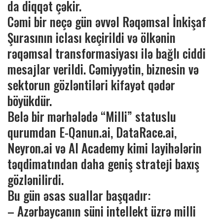
da diqqət çəkir.
Cəmi bir neçə gün əvvəl Rəqəmsal İnkişaf
Şurasının iclası keçirildi və ölkənin
rəqəmsal transformasiyası ilə bağlı ciddi
mesajlar verildi. Cəmiyyətin, biznesin və
sektorun gözləntiləri kifayət qədər
böyükdür.
Belə bir mərhələdə “Milli” statuslu
qurumdan E-Qanun.ai, DataRace.ai,
Neyron.ai və AI Academy kimi layihələrin
təqdimatından daha geniş strateji baxış
gözlənilirdi.
Bu gün əsas suallar başqadır:
– Azərbaycanın süni intellekt üzrə milli