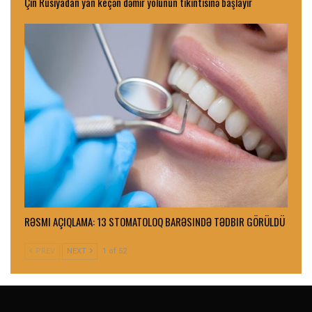
Çin Rusiyadan yan keçən dəmir yolunun tikintisinə başlayır
RƏSMI AÇIQLAMA: 13 STOMATOLOQ BARƏSINDƏ TƏDBIR GÖRÜLDÜ
PREV
NEXT
1 of 52