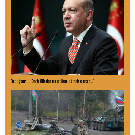
Ərdoğan: “…Qərb ölkələrinə etibar etmək olmaz…”