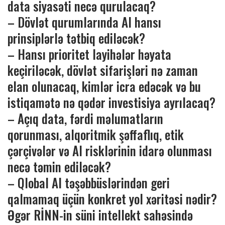
data siyasəti necə qurulacaq?
– Dövlət qurumlarında AI hansı
prinsiplərlə tətbiq ediləcək?
– Hansı prioritet layihələr həyata
keçiriləcək, dövlət sifarişləri nə zaman
elan olunacaq, kimlər icra edəcək və bu
istiqamətə nə qədər investisiya ayrılacaq?
– Açıq data, fərdi məlumatların
qorunması, alqoritmik şəffaflıq, etik
çərçivələr və AI risklərinin idarə olunması
necə təmin ediləcək?
– Qlobal AI təşəbbüslərindən geri
qalmamaq üçün konkret yol xəritəsi nədir?
Əgər RİNN-in süni intellekt sahəsində