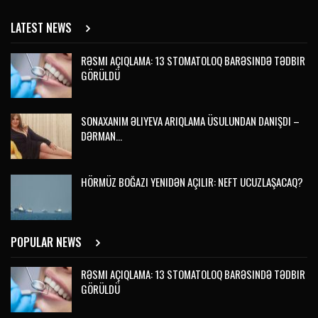
LATEST NEWS
RƏSMI AÇIQLAMA: 13 STOMATOLOQ BARƏSINDƏ TƏDBIR
GÖRÜLDÜ
SONAXANIM ƏLIYEVA ARIQLAMA ÜSULUNDAN DANIŞDI –
DƏRMAN…
HÖRMÜZ BOĞAZI YENIDƏN AÇILIR: NEFT UCUZLAŞACAQ?
POPULAR NEWS
RƏSMI AÇIQLAMA: 13 STOMATOLOQ BARƏSINDƏ TƏDBIR
GÖRÜLDÜ