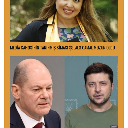
MEDİA SAHƏSİNİN TANINMIŞ SİMASI ŞƏLALƏ CAMAL MƏZUN OLDU