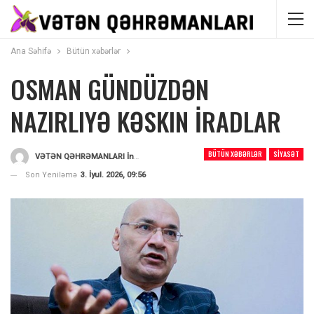
Ana Səhifə
Bütün xəbərlər
OSMAN GÜNDÜZDƏN
NAZIRLIYƏ KƏSKIN İRADLAR
BÜTÜN XƏBƏRLƏR
SIYASƏT
VƏTƏN QƏHRƏMANLARI İnformasiya Portalı
Tərəfindən
Son Yeniləmə
3. İyul. 2026, 09:56