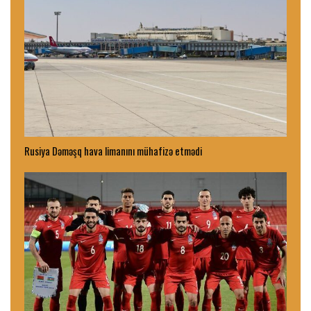
Rusiya Dəməşq hava limanını mühafizə etmədi