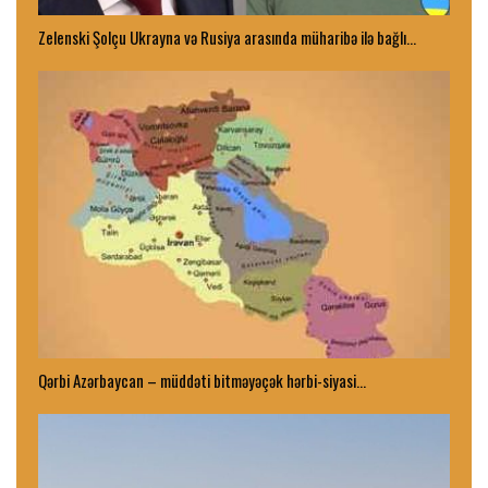
Zelenski Şolçu Ukrayna və Rusiya arasında müharibə ilə bağlı…
Qərbi Azərbaycan – müddəti bitməyəçək hərbi-siyasi…