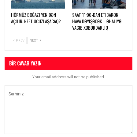
HÖRMÜZ BOĞAZI YENIDƏN
SAAT 11:00-DAN ETIBARƏN
AÇILIR: NEFT UCUZLAŞACAQ?
HAVA DƏYIŞƏCƏK – ƏHALIYƏ
VACIB XƏBƏRDARLIQ
PREV
NEXT
BIR CAVAB YAZIN
Your email address will not be published.