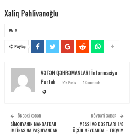
Xaliq Pəhlivanoğlu
0
Paylaş
VƏTƏN QƏHRƏMANLARI İnformasiya
Portalı
515 Posts
1 Comments
ÖNCƏKI XƏBƏR
NÖVBƏTI XƏBƏR
SİMONYANIN MANDATDAN
MESSİ VƏ DOSTLARI 1/8
İMTİNASINA PAŞINYANDAN
ÜÇÜN MEYDANDA – TƏQVİM