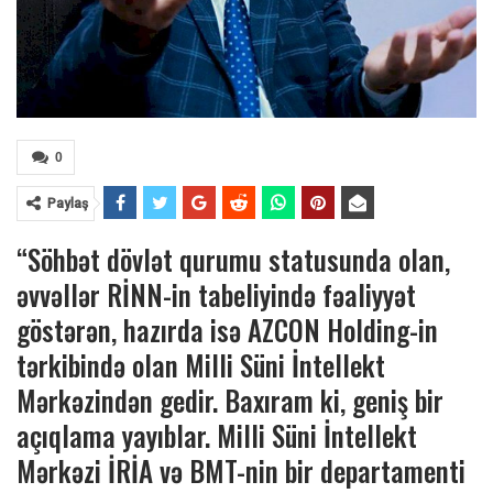
0
Paylaş
“Söhbət dövlət qurumu statusunda olan,
əvvəllər RİNN-in tabeliyində fəaliyyət
göstərən, hazırda isə AZCON Holding-in
tərkibində olan Milli Süni İntellekt
Mərkəzindən gedir. Baxıram ki, geniş bir
açıqlama yayıblar. Milli Süni İntellekt
Mərkəzi İRİA və BMT-nin bir departamenti