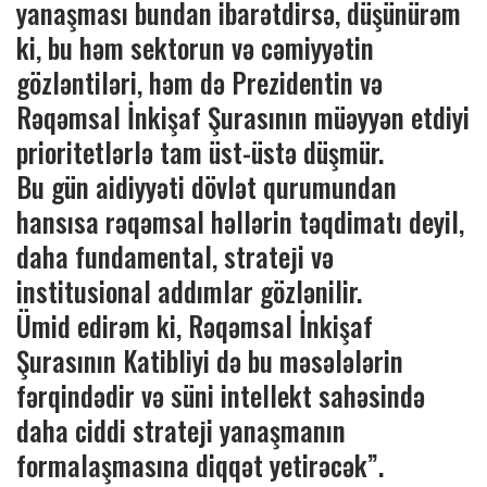
yanaşması bundan ibarətdirsə, düşünürəm
ki, bu həm sektorun və cəmiyyətin
gözləntiləri, həm də Prezidentin və
Rəqəmsal İnkişaf Şurasının müəyyən etdiyi
prioritetlərlə tam üst-üstə düşmür.
Bu gün aidiyyəti dövlət qurumundan
hansısa rəqəmsal həllərin təqdimatı deyil,
daha fundamental, strateji və
institusional addımlar gözlənilir.
Ümid edirəm ki, Rəqəmsal İnkişaf
Şurasının Katibliyi də bu məsələlərin
fərqindədir və süni intellekt sahəsində
daha ciddi strateji yanaşmanın
formalaşmasına diqqət yetirəcək”.