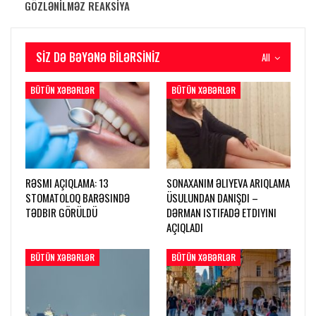
GÖZLƏNİLMƏZ REAKSİYA
SIZ DƏ BƏYƏNƏ BILƏRSINIZ
All
BÜTÜN XƏBƏRLƏR
BÜTÜN XƏBƏRLƏR
RƏSMI AÇIQLAMA: 13
SONAXANIM ƏLIYEVA ARIQLAMA
STOMATOLOQ BARƏSINDƏ
ÜSULUNDAN DANIŞDI –
TƏDBIR GÖRÜLDÜ
DƏRMAN ISTIFADƏ ETDIYINI
AÇIQLADI
BÜTÜN XƏBƏRLƏR
BÜTÜN XƏBƏRLƏR