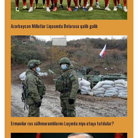
Azərbaycan Millətlər Liqasında Belarusa qalib gəlib
Ermənilər rus sülhməramlılarını Laçında niyə atəşə tutdular?