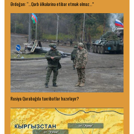
Ərdoğan: “…Qərb ölkələrinə etibar etmək olmaz…”
Rusiya Qarabağda təxribatlar hazırlayır?