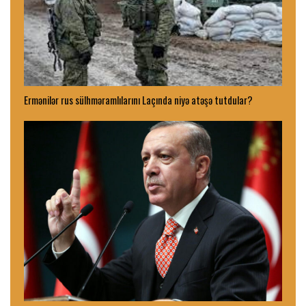
Ermənilər rus sülhməramlılarını Laçında niyə atəşə tutdular?