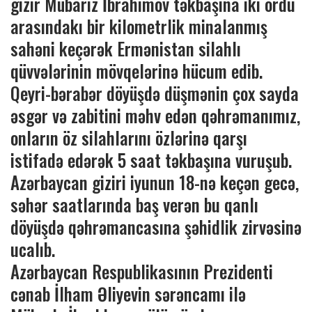
gizir Mübariz İbrahimov təkbaşına iki ordu
arasındakı bir kilometrlik minalanmış
sahəni keçərək Ermənistan silahlı
qüvvələrinin mövqelərinə hücum edib.
Qeyri-bərabər döyüşdə düşmənin çox sayda
əsgər və zabitini məhv edən qəhrəmanımız,
onların öz silahlarını özlərinə qarşı
istifadə edərək 5 saat təkbaşına vuruşub.
Azərbaycan giziri iyunun 18-nə keçən gecə,
səhər saatlarında baş verən bu qanlı
döyüşdə qəhrəmancasına şəhidlik zirvəsinə
ucalıb.
Azərbaycan Respublikasının Prezidenti
cənab İlham Əliyevin sərəncamı ilə