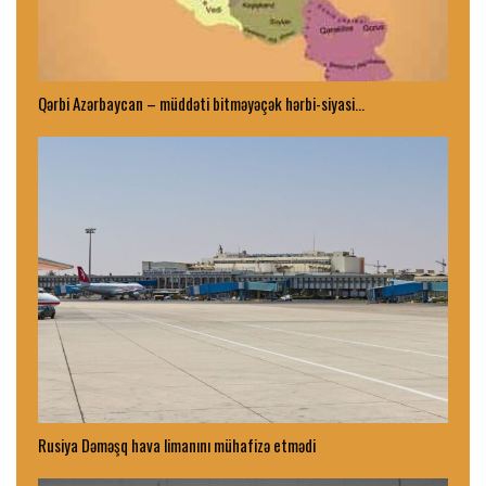
Qərbi Azərbaycan – müddəti bitməyəçək hərbi-siyasi…
Rusiya Dəməşq hava limanını mühafizə etmədi