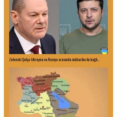
Zelenski Şolçu Ukrayna və Rusiya arasında müharibə ilə bağlı…