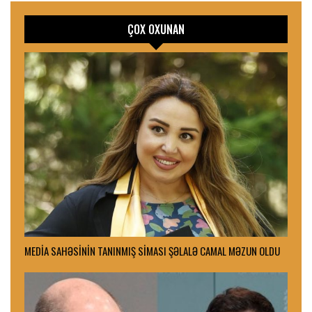
ÇOX OXUNAN
MEDİA SAHƏSİNİN TANINMIŞ SİMASI ŞƏLALƏ CAMAL MƏZUN OLDU