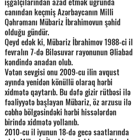
işğalçılarından azad etmək uğrunda
canından keçmiş Azərbaycanın Milli
Qəhrəmanı Mübariz İbrahimovun şəhid
olduğu gündür.
Qeyd edək ki, Mübariz İbrahimov 1988-ci il
fevralın 7-də Biləsuvar rayonunun Əliabad
kəndində anadan olub.
Vətən sevgisi onu 2009-cu ilin avqust
ayında yenidən könüllü olaraq hərbi
xidmətə qaytarıb. Bu dəfə gizir rütbəsi ilə
fəaliyyətə başlayan Mübariz, öz arzusu ilə
cəbhə bölgəsindəki hərbi hissələrdən
birində xidmətə yollanıb.
2010-cu il iyunun 18-də gecə saatlarında