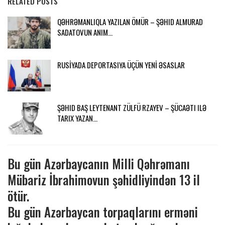
RELATED POSTS
QƏHRƏMANLIQLA YAZILAN ÖMÜR – ŞƏHID ALMURAD
SADATOVUN ANIM…
RUSİYADA DEPORTASIYA ÜÇÜN YENİ ƏSASLAR
ŞƏHID BAŞ LEYTENANT ZÜLFÜ RZAYEV – ŞÜCAƏTI ILƏ
TARIX YAZAN…
Bu gün Azərbaycanın Milli Qəhrəmanı
Mübariz İbrahimovun şəhidliyindən 13 il
ötür.
Bu gün Azərbaycan torpaqlarını erməni