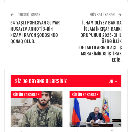
ÖNCƏKI XƏBƏR
NÖVBƏTI XƏBƏR
64 YAŞLI PƏHLƏVAN ƏLIYAR
İLHAM ƏLİYEV BAKIDA
MUSAYEV ARMQTİB-NİN
İSLAM İNKIŞAF BANKI
NIZAMI RAYON ŞÖBƏSINDƏ
QRUPUNUN 2026-CI İL
QONAQ OLUB.
ÜZRƏ İLLİK
TOPLANTILARININ AÇILIŞ
MƏRASİMİNDƏ İŞTİRAK
EDİB.
SIZ DƏ BƏYƏNƏ BILƏRSINIZ
All
BÜTÜN XƏBƏRLƏR
BÜTÜN XƏBƏRLƏR