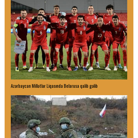
Azərbaycan Millətlər Liqasında Belarusa qalib gəlib