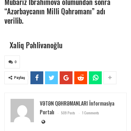
Mübariz İbrahimova ölümündən sonra
“Azərbaycanın Milli Qəhrəmanı” adı
verilib.
Xaliq Pəhlivanoğlu
0
Paylaş
VƏTƏN QƏHRƏMANLARI İnformasiya
Portalı
509 Posts
1 Comments