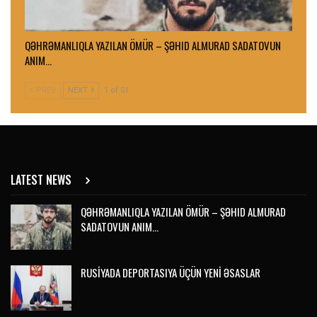
QƏHRƏMANLIQLA YAZILAN ÖMÜR – ŞƏHID ALMURAD SADATOVUN
ANIM…
PREV
NEXT
1 of 51
LATEST NEWS
QƏHRƏMANLIQLA YAZILAN ÖMÜR – ŞƏHID ALMURAD
SADATOVUN ANIM…
RUSİYADA DEPORTASIYA ÜÇÜN YENİ ƏSASLAR