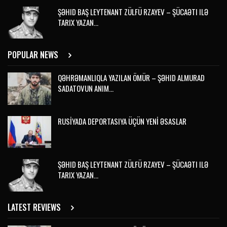
ŞƏHID BAŞ LEYTENANT ZÜLFÜ RZAYEV – ŞÜCAƏTI ILƏ
TARIX YAZAN…
POPULAR NEWS
QƏHRƏMANLIQLA YAZILAN ÖMÜR – ŞƏHID ALMURAD
SADATOVUN ANIM…
RUSİYADA DEPORTASIYA ÜÇÜN YENİ ƏSASLAR
ŞƏHID BAŞ LEYTENANT ZÜLFÜ RZAYEV – ŞÜCAƏTI ILƏ
TARIX YAZAN…
LATEST REVIEWS