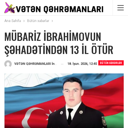
Ana Səhifə
Bütün xəbərlər
MÜBARİZ İBRAHİMOVUN
ŞƏHADƏTİNDƏN 13 İL ÖTÜR
BÜTÜN XƏBƏRLƏR
18. İyun. 2026, 12:45
VƏTƏN QƏHRƏMANLARI İnformasiya Portalı
Tərəfindən