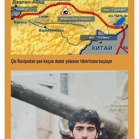
Çin Rusiyadan yan keçən dəmir yolunun tikintisinə başlayır