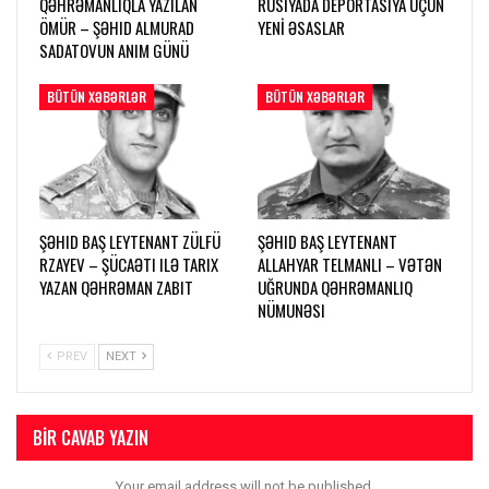
QƏHRƏMANLIQLA YAZILAN
RUSİYADA DEPORTASIYA ÜÇÜN
ÖMÜR – ŞƏHID ALMURAD
YENİ ƏSASLAR
SADATOVUN ANIM GÜNÜ
BÜTÜN XƏBƏRLƏR
BÜTÜN XƏBƏRLƏR
ŞƏHID BAŞ LEYTENANT ZÜLFÜ
ŞƏHID BAŞ LEYTENANT
RZAYEV – ŞÜCAƏTI ILƏ TARIX
ALLAHYAR TELMANLI – VƏTƏN
YAZAN QƏHRƏMAN ZABIT
UĞRUNDA QƏHRƏMANLIQ
NÜMUNƏSI
PREV
NEXT
BIR CAVAB YAZIN
Your email address will not be published.