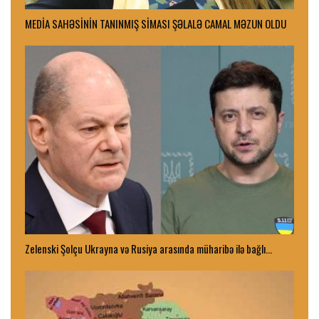
MEDİA SAHƏSİNİN TANINMIŞ SİMASI ŞƏLALƏ CAMAL MƏZUN OLDU
Zelenski Şolçu Ukrayna və Rusiya arasında müharibə ilə bağlı…