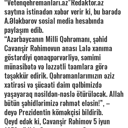
“Vetenqehremanları.az”Redaktor.az
saytına istinadən xəbər verir ki, bu barədə
A.Ələkbərov sosial media hesabında
paylaşım edib.
“Azərbaycanın Milli Qəhrəmanı, şəhid
Cavanşir Rəhimovun anası Lalə xanıma
göstərdiyi qonaqpərvərliyə, səmimi
münasibətə və ləzzətli təamlara görə
təşəkkür edirik. Qəhrəmanlarımızın əziz
xatirəsi və şücaəti daim qəlbimizdə
yaşayaraq nəsildən-nəslə ötürüləcək. Allah
bütün şəhidlərimizə rəhmət eləsin!”, –
deyə Prezidentin köməkçisi bildirib.
Qeyd edək ki, Cavanşir Rəhimov 5 iyun