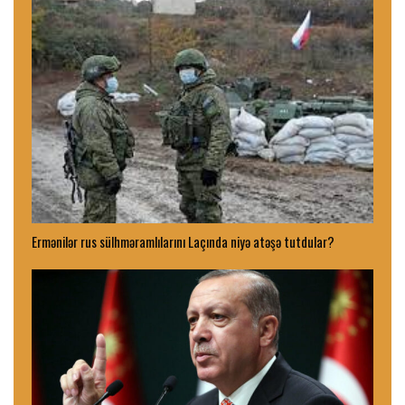
Ermənilər rus sülhməramlılarını Laçında niyə atəşə tutdular?