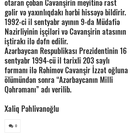
otaran çoban Cavanşirin meyitinə rast
gəlir və yaxınlıqdakı hərbi hissəyə bildirir.
1992-ci il sentyabr ayının 9-da Müdafiə
Nazirliyinin işçiləri və Cavanşirin atasının
iştirakı ilə dəfn edilir.
Azərbaycan Respublikası Prezidentinin 16
sentyabr 1994-cü il tarixli 203 saylı
fərmanı ilə Rəhimov Cavanşir İzzət oğluna
ölümündən sonra “Azərbaycanın Milli
Qəhrəmanı” adı verilib.
Xaliq Pəhlivanoğlu
0