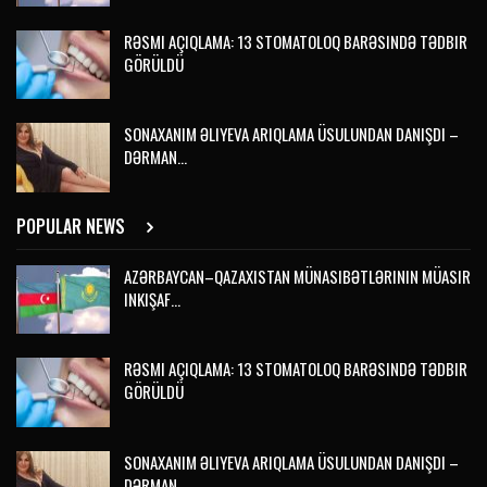
RƏSMI AÇIQLAMA: 13 STOMATOLOQ BARƏSINDƏ TƏDBIR
GÖRÜLDÜ
SONAXANIM ƏLIYEVA ARIQLAMA ÜSULUNDAN DANIŞDI –
DƏRMAN…
POPULAR NEWS
AZƏRBAYCAN–QAZAXISTAN MÜNASIBƏTLƏRININ MÜASIR
INKIŞAF…
RƏSMI AÇIQLAMA: 13 STOMATOLOQ BARƏSINDƏ TƏDBIR
GÖRÜLDÜ
SONAXANIM ƏLIYEVA ARIQLAMA ÜSULUNDAN DANIŞDI –
DƏRMAN…