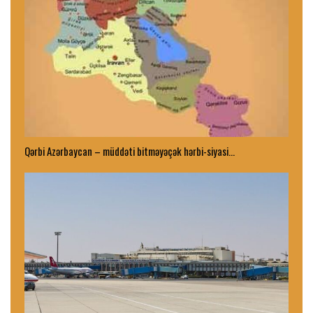
Qərbi Azərbaycan – müddəti bitməyəçək hərbi-siyasi…