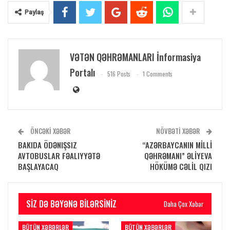
Paylaş
VƏTƏN QƏHRƏMANLARI İnformasiya
Portalı
516 Posts
1 Comments
ÖNCƏKI XƏBƏR
NÖVBƏTI XƏBƏR
BAKIDA ÖDƏNIŞSIZ
“AZƏRBAYCANIN MİLLİ
AVTOBUSLAR FƏALIYYƏTƏ
QƏHRƏMANI” ƏLİYEVA
BAŞLAYACAQ
HÖKÜMƏ CƏLİL QIZI
SIZ DƏ BƏYƏNƏ BILƏRSINIZ
Daha Çox Xəbər
BÜTÜN XƏBƏRLƏR
BÜTÜN XƏBƏRLƏR