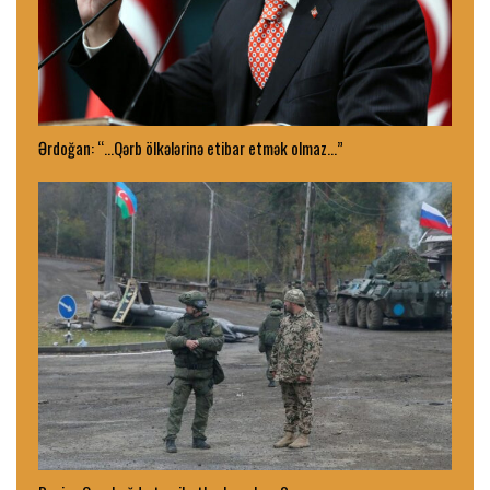
Ərdoğan: “…Qərb ölkələrinə etibar etmək olmaz…”