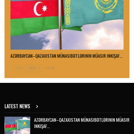
AZƏRBAYCAN–QAZAXISTAN MÜNASIBƏTLƏRININ MÜASIR INKIŞAF…
PREV
NEXT
1 of 52
LATEST NEWS
AZƏRBAYCAN–QAZAXISTAN MÜNASIBƏTLƏRININ MÜASIR
INKIŞAF…