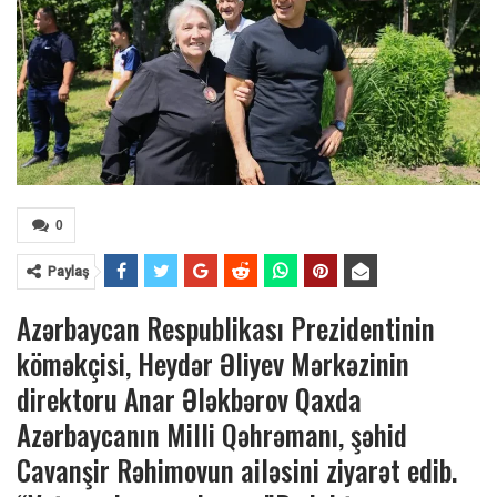
0
Paylaş
Azərbaycan Respublikası Prezidentinin
köməkçisi, Heydər Əliyev Mərkəzinin
direktoru Anar Ələkbərov Qaxda
Azərbaycanın Milli Qəhrəmanı, şəhid
Cavanşir Rəhimovun ailəsini ziyarət edib.