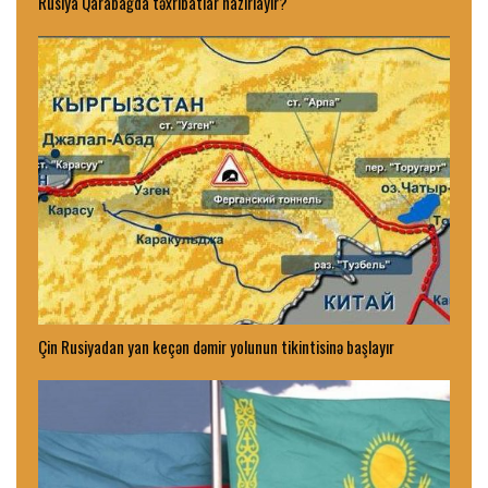
Rusiya Qarabağda təxribatlar hazırlayır?
Çin Rusiyadan yan keçən dəmir yolunun tikintisinə başlayır