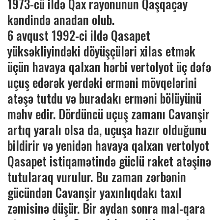
1973-cü ildə Qax rayonunun Qaşqaçay
kəndində anadan olub.
6 avqust 1992-ci ildə Qasapet
yüksəkliyindəki döyüşçüləri xilas etmək
üçün havaya qalxan hərbi vertolyot üç dəfə
uçuş edərək yerdəki erməni mövqelərini
atəşə tutdu və buradakı erməni bölüyünü
məhv edir. Dördüncü uçuş zamanı Cavanşir
artıq yaralı olsa da, uçuşa hazır olduğunu
bildirir və yenidən havaya qalxan vertolyot
Qasapet istiqamətində güclü raket atəşinə
tutularaq vurulur. Bu zaman zərbənin
gücündən Cavanşir yaxınlıqdakı taxıl
zəmisinə düşür. Bir aydan sonra mal-qara