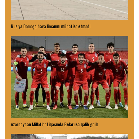
Rusiya Dəməşq hava limanını mühafizə etmədi
Azərbaycan Millətlər Liqasında Belarusa qalib gəlib