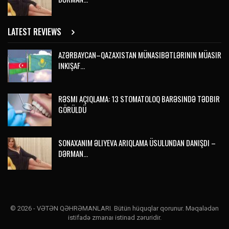
LATEST REVIEWS
AZƏRBAYCAN–QAZAXISTAN MÜNASIBƏTLƏRININ MÜASIR
INKIŞAF…
RƏSMI AÇIQLAMA: 13 STOMATOLOQ BARƏSINDƏ TƏDBIR
GÖRÜLDÜ
SONAXANIM ƏLIYEVA ARIQLAMA ÜSULUNDAN DANIŞDI –
DƏRMAN…
© 2026 - VƏTƏN QƏHRƏMANLARI. Bütün hüquqlar qorunur. Məqalədən
istifadə zmanaı istinad zəruridir.