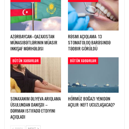
AZƏRBAYCAN–QAZAXISTAN
RƏSMI AÇIQLAMA: 13
MÜNASIBƏTLƏRININ MÜASIR
STOMATOLOQ BARƏSINDƏ
INKIŞAF MƏRHƏLƏSI
TƏDBIR GÖRÜLDÜ
BÜTÜN XƏBƏRLƏR
BÜTÜN XƏBƏRLƏR
SONAXANIM ƏLIYEVA ARIQLAMA
HÖRMÜZ BOĞAZI YENIDƏN
ÜSULUNDAN DANIŞDI –
AÇILIR: NEFT UCUZLAŞACAQ?
DƏRMAN ISTIFADƏ ETDIYINI
AÇIQLADI
PREV
NEXT