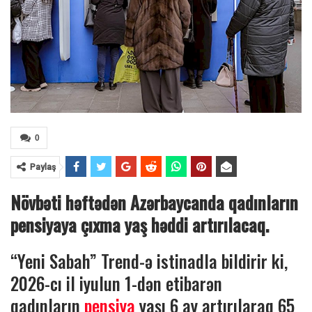
0
Paylaş
Növbəti həftədən Azərbaycanda qadınların
pensiyaya çıxma yaş həddi artırılacaq.
“Yeni Sabah” Trend-ə istinadla bildirir ki,
2026-cı il iyulun 1-dən etibarən
qadınların
pensiya
yaşı 6 ay artırılaraq 65