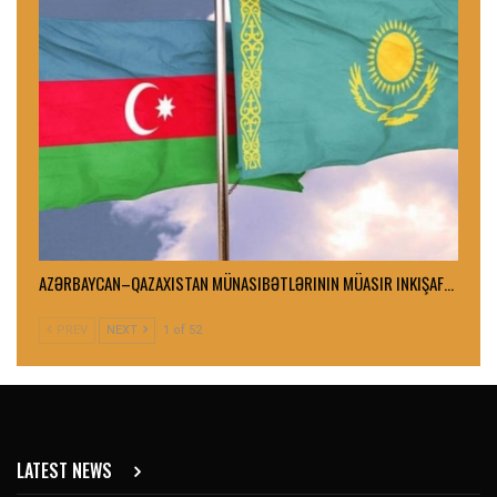
AZƏRBAYCAN–QAZAXISTAN MÜNASIBƏTLƏRININ MÜASIR INKIŞAF…
PREV
NEXT
1 of 52
LATEST NEWS