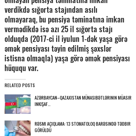
verdikdə sığorta stajından asılı
olmayaraq, bu pensiya təminatına imkan
vermədikdə isə azı 25 il sığorta stajı
olduqda (2017-ci il iyulun 1-dək yaşa görə
əmək pensiyası təyin edilmiş şəxslər
istisna olmaqla) yaşa görə əmək pensiyası
hüququ var.
RELATED POSTS
AZƏRBAYCAN–QAZAXISTAN MÜNASIBƏTLƏRININ MÜASIR
INKIŞAF…
RƏSMI AÇIQLAMA: 13 STOMATOLOQ BARƏSINDƏ TƏDBIR
GÖRÜLDÜ