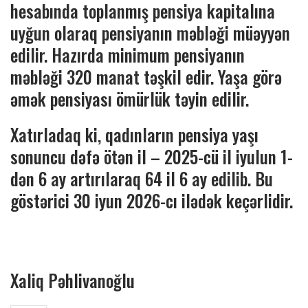
hesabında toplanmış pensiya kapitalına
uyğun olaraq pensiyanın məbləği müəyyən
edilir. Hazırda minimum pensiyanın
məbləği 320 manat təşkil edir. Yaşa görə
əmək pensiyası ömürlük təyin edilir.
Xatırladaq ki, qadınların pensiya yaşı
sonuncu dəfə ötən il – 2025-cü il iyulun 1-
dən 6 ay artırılaraq 64 il 6 ay edilib. Bu
göstərici 30 iyun 2026-cı ilədək keçərlidir.
Xaliq Pəhlivanoğlu