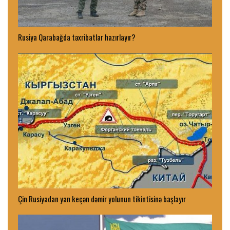
Rusiya Qarabağda təxribatlar hazırlayır?
Çin Rusiyadan yan keçən dəmir yolunun tikintisinə başlayır