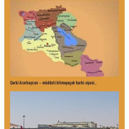
Qərbi Azərbaycan – müddəti bitməyəçək hərbi-siyasi…