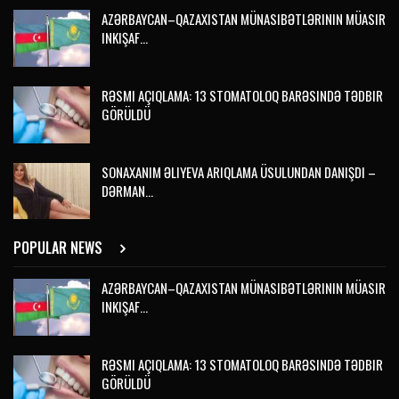
AZƏRBAYCAN–QAZAXISTAN MÜNASIBƏTLƏRININ MÜASIR
INKIŞAF…
RƏSMI AÇIQLAMA: 13 STOMATOLOQ BARƏSINDƏ TƏDBIR
GÖRÜLDÜ
SONAXANIM ƏLIYEVA ARIQLAMA ÜSULUNDAN DANIŞDI –
DƏRMAN…
POPULAR NEWS
AZƏRBAYCAN–QAZAXISTAN MÜNASIBƏTLƏRININ MÜASIR
INKIŞAF…
RƏSMI AÇIQLAMA: 13 STOMATOLOQ BARƏSINDƏ TƏDBIR
GÖRÜLDÜ