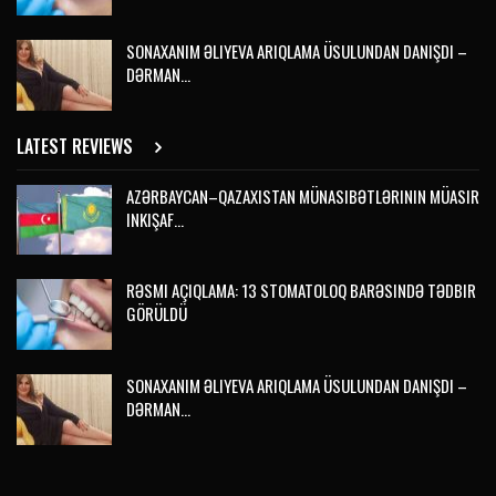
SONAXANIM ƏLIYEVA ARIQLAMA ÜSULUNDAN DANIŞDI –
DƏRMAN…
LATEST REVIEWS
AZƏRBAYCAN–QAZAXISTAN MÜNASIBƏTLƏRININ MÜASIR
INKIŞAF…
RƏSMI AÇIQLAMA: 13 STOMATOLOQ BARƏSINDƏ TƏDBIR
GÖRÜLDÜ
SONAXANIM ƏLIYEVA ARIQLAMA ÜSULUNDAN DANIŞDI –
DƏRMAN…