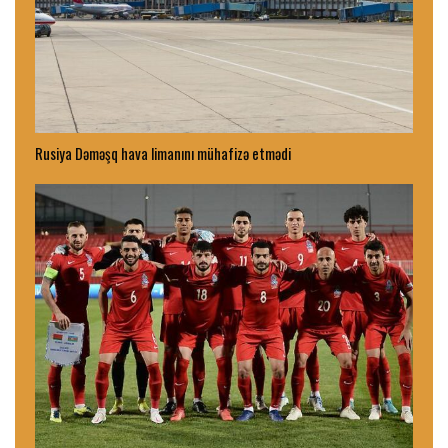
Rusiya Dəməşq hava limanını mühafizə etmədi