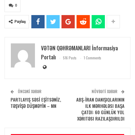
0
Paylaş
VƏTƏN QƏHRƏMANLARI İnformasiya
Portalı
516 Posts
1 Comments
ÖNCƏKI XƏBƏR
NÖVBƏTI XƏBƏR
PARTLAYIŞ SƏSİ EŞİTSƏNİZ,
ABŞ-İRAN DANIŞIQLARININ
TƏŞVİŞƏ DÜŞMƏYİN – MN
ILK MƏRHƏLƏSI BAŞA
ÇATDI: 60 GÜNLÜK YOL
XƏRITƏSI RAZILAŞDIRILDI