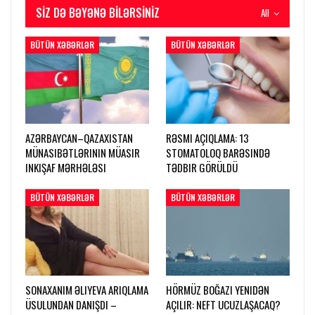
SIZ DƏ BƏYƏNƏ BILƏRSINIZ
All
BÜTÜN XƏBƏRLƏR
BÜTÜN XƏBƏRLƏR
AZƏRBAYCAN–QAZAXISTAN
RƏSMI AÇIQLAMA: 13
MÜNASIBƏTLƏRININ MÜASIR
STOMATOLOQ BARƏSINDƏ
INKIŞAF MƏRHƏLƏSI
TƏDBIR GÖRÜLDÜ
BÜTÜN XƏBƏRLƏR
BÜTÜN XƏBƏRLƏR
SONAXANIM ƏLIYEVA ARIQLAMA
HÖRMÜZ BOĞAZI YENIDƏN
ÜSULUNDAN DANIŞDI –
AÇILIR: NEFT UCUZLAŞACAQ?