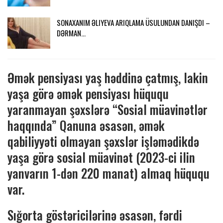
SONAXANIM ƏLIYEVA ARIQLAMA ÜSULUNDAN DANIŞDI –
DƏRMAN…
Əmək pensiyası yaş həddinə çatmış, lakin
yaşa görə əmək pensiyası hüququ
yaranmayan şəxslərə “Sosial müavinətlər
haqqında” Qanuna əsasən, əmək
qabiliyyəti olmayan şəxslər işləmədikdə
yaşa görə sosial müavinət (2023-ci ilin
yanvarın 1-dən 220 manat) almaq hüququ
var.
Sığorta göstəricilərinə əsasən, fərdi