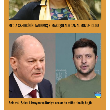
MEDİA SAHƏSİNİN TANINMIŞ SİMASI ŞƏLALƏ CAMAL MƏZUN OLDU
Zelenski Şolçu Ukrayna və Rusiya arasında müharibə ilə bağlı…