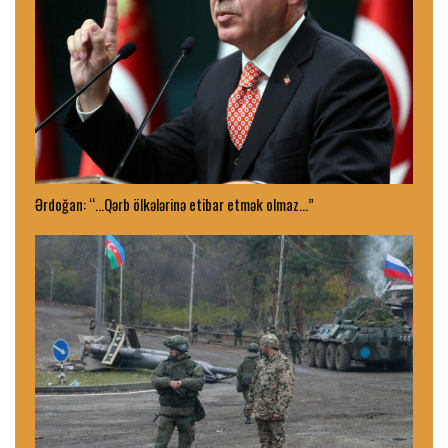
Ərdoğan: “…Qərb ölkələrinə etibar etmək olmaz…”