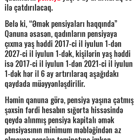
ilə çatdırılacaq.
Belə ki, “Əmək pensiyaları haqqında”
Qanuna əsasən, qadınların pensiyaya
çıxma yaş həddi 2017-ci il iyulun 1-dən
2027-ci il iyulun 1-dək, kişilərin yaş həddi
isə 2017-ci il iyulun 1-dən 2021-ci il iyulun
1-dək hər il 6 ay artırılaraq aşağıdakı
qaydada müəyyənləşdirilir.
Həmin qanuna görə, pensiya yaşına çatmış
şəxsin fərdi hesabın sığorta hissəsində
qeydə alınmış pensiya kapitalı əmək
pensiyasının minimum məbləğindən az
olmayan pensiya təminatına imkan