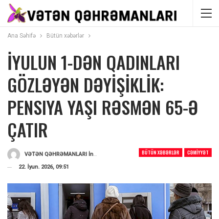
Ana Səhifə
Bütün xəbərlər
İYULUN 1-DƏN QADINLARI
GÖZLƏYƏN DƏYİŞİKLİK:
PENSIYA YAŞI RƏSMƏN 65-Ə
ÇATIR
BÜTÜN XƏBƏRLƏR
CƏMIYYƏT
VƏTƏN QƏHRƏMANLARI İnformasiya Portalı
Tərəfindən
22. İyun. 2026, 09:51