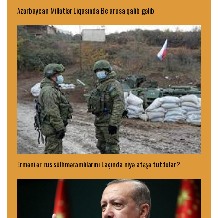
Azərbaycan Millətlər Liqasında Belarusa qalib gəlib
Ermənilər rus sülhməramlılarını Laçında niyə atəşə tutdular?