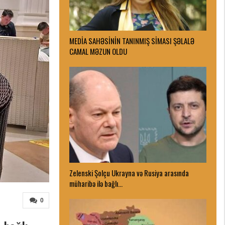
MEDİA SAHƏSİNİN TANINMIŞ SİMASI ŞƏLALƏ
CAMAL MƏZUN OLDU
Zelenski Şolçu Ukrayna və Rusiya arasında
müharibə ilə bağlı…
0