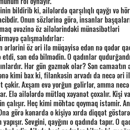
ühüm rol oynayır.
nin bildirib ki, ailələrdə qarşılıqlı qayğı və h
cibdir. Onun sözlərinə görə, insanlar başqalar
maq əvəzinə öz ailələrindəki münasibətləri
rməyə çalışmalıdırlar:
 ərlərini öz əri ilə müqayisə edən nə qədər qad
ə etdi, sən edə bilmədin. O qadınlar qudurğandı
ınlardır. Hər gün gəzmək olar? Sən camaatın ə
ə kimi bax ki, filankəsin arvadı da necə əri i
yət çəkir. Axşam evə yorğun gəlirlər, amma necə
r. Elə ailələrdə mütləq xəyanət çoxalır. Kişi va
üçün çalışır. Heç kimi möhtac qoymaq istəmir. A
Ona görə kənarda o kişiyə xırda diqqət göstər
yapışır. Sevgini, qayğını o qadında tapır. O qad