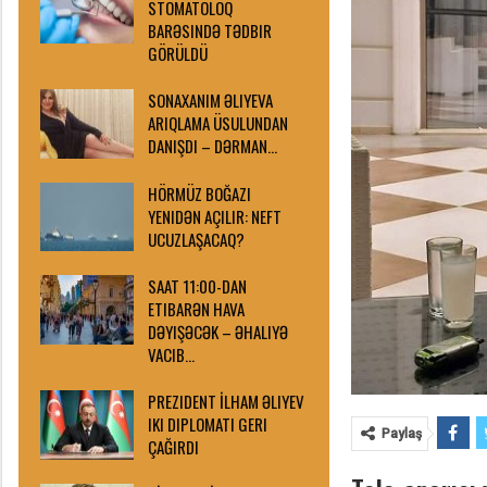
STOMATOLOQ
BARƏSINDƏ TƏDBIR
GÖRÜLDÜ
SONAXANIM ƏLIYEVA
ARIQLAMA ÜSULUNDAN
DANIŞDI – DƏRMAN…
HÖRMÜZ BOĞAZI
YENIDƏN AÇILIR: NEFT
UCUZLAŞACAQ?
SAAT 11:00-DAN
ETIBARƏN HAVA
DƏYIŞƏCƏK – ƏHALIYƏ
VACIB…
PREZIDENT İLHAM ƏLIYEV
IKI DIPLOMATI GERI
Paylaş
ÇAĞIRDI