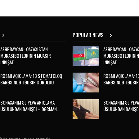
POPULAR NEWS
AZƏRBAYCAN–QAZAXISTAN
AZƏRBAYCAN–QAZA
MÜNASIBƏTLƏRININ MÜASIR
MÜNASIBƏTLƏRININ
INKIŞAF…
INKIŞAF…
RƏSMI AÇIQLAMA: 13 STOMATOLOQ
RƏSMI AÇIQLAMA: 
BARƏSINDƏ TƏDBIR GÖRÜLDÜ
BARƏSINDƏ TƏDBIR
SONAXANIM ƏLIYEVA ARIQLAMA
SONAXANIM ƏLIYEVA
ÜSULUNDAN DANIŞDI – DƏRMAN…
ÜSULUNDAN DANIŞD