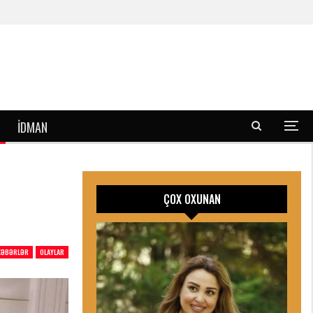
İDMAN
ÇOX OXUNAN
XƏBƏRLƏR
OLAYLAR