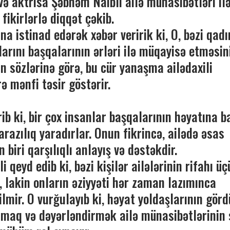
və aktrisa Şəbnəm Naibli ailə münasibətləri ilə
 fikirlərlə diqqət çəkib.
ına istinad edərək xəbər veririk ki, O, bəzi qadı
larını başqalarının ərləri ilə müqayisə etməsin
in sözlərinə görə, bu cür yanaşma ailədaxili
ə mənfi təsir göstərir.
rib ki, bir çox insanlar başqalarının həyatına 
arazılıq yaradırlar. Onun fikrincə, ailədə əsas
iri qarşılıqlı anlayış və dəstəkdir.
 qeyd edib ki, bəzi kişilər ailələrinin rifahı ü
, lakin onların əziyyəti hər zaman lazımınca
lmir. O vurğulayıb ki, həyat yoldaşlarının gör
maq və dəyərləndirmək ailə münasibətlərinin