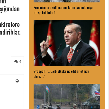
nın
ışığından
Ermənilər rus sülhməramlılarını Laçında niyə
atəşə tutdular?
akirələrə
ndiriblər.
0
Ərdoğan: “…Qərb ölkələrinə etibar etmək
olmaz…”