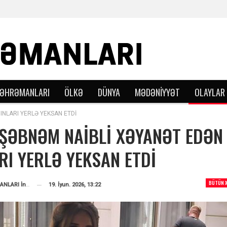
QƏHRƏMANLARI
ÖLKƏ
DÜNYA
MƏDƏNIYYƏT
OLAYLAR
INLARI YERLƏ YEKSAN ETDİ
 ŞƏBNƏM NAİBLİ XƏYANƏT EDƏN
RI YERLƏ YEKSAN ETDİ
BÜTÜN 
19. İyun. 2026, 13:22
VƏTƏN QƏHRƏMANLARI İnformasiya Portalı
Tərəfindən