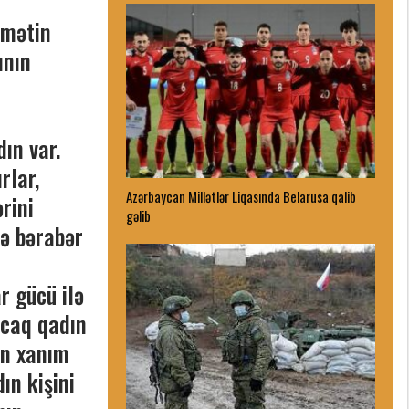
örmətin
ının
ın var.
rlar,
Azərbaycan Millətlər Liqasında Belarusa qalib
rini
gəlib
lə bərabər
r gücü ilə
ncaq qadın
ən xanım
ın kişini