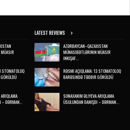
LATEST REVIEWS
XISTAN
AZƏRBAYCAN–QAZAXISTAN
 MÜASIR
MÜNASIBƏTLƏRININ MÜASIR
INKIŞAF…
13 STOMATOLOQ
RƏSMI AÇIQLAMA: 13 STOMATOLOQ
 GÖRÜLDÜ
BARƏSINDƏ TƏDBIR GÖRÜLDÜ
 ARIQLAMA
SONAXANIM ƏLIYEVA ARIQLAMA
I – DƏRMAN…
ÜSULUNDAN DANIŞDI – DƏRMAN…