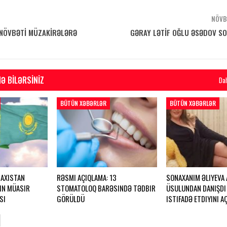
NÖVB
 NÖVBƏTİ MÜZAKİRƏLƏRƏ
GƏRAY LƏTİF OĞLU ƏSƏDOV SO
Ə BILƏRSINIZ
Da
BÜTÜN XƏBƏRLƏR
BÜTÜN XƏBƏRLƏR
AXISTAN
RƏSMI AÇIQLAMA: 13
SONAXANIM ƏLIYEVA
IN MÜASIR
STOMATOLOQ BARƏSINDƏ TƏDBIR
ÜSULUNDAN DANIŞDI
SI
GÖRÜLDÜ
ISTIFADƏ ETDIYINI A