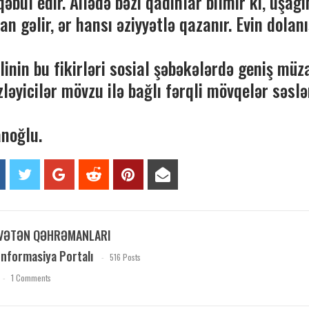
əbul edir. Ailədə bəzi qadınlar bilmir ki, uşağı
an gəlir, ər hansı əziyyətlə qazanır. Evin dolan
inin bu fikirləri sosial şəbəkələrdə geniş müz
zləyicilər mövzu ilə bağlı fərqli mövqelər səslə
anoğlu.
VƏTƏN QƏHRƏMANLARI
İnformasiya Portalı
516 Posts
1 Comments