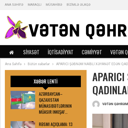
ANA SƏHİFƏ
MARAQLI
MÜSAHİBƏ
BİZİMLƏ ƏLAQƏ
SIYASƏT
İQTISADIYYAT
CƏMIYYƏT
VƏTƏN 
Ana Səhifə
Bütün xəbərlər
APARICI ŞƏBNƏM NAİBLİ XƏYANƏT EDƏN QAD
APARICI
XƏBƏR LENTİ
QADINLA
AZƏRBAYCAN–
QAZAXISTAN
MÜNASIBƏTLƏRININ
MÜASIR INKIŞAF…
RƏSMI AÇIQLAMA: 13