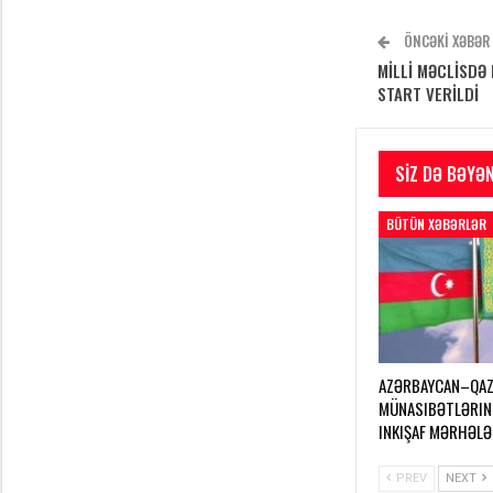
ÖNCƏKI XƏBƏR
MİLLİ MƏCLİSDƏ
START VERİLDİ
SIZ DƏ BƏYƏN
BÜTÜN XƏBƏRLƏR
AZƏRBAYCAN–QAZ
MÜNASIBƏTLƏRIN
INKIŞAF MƏRHƏLƏ
PREV
NEXT