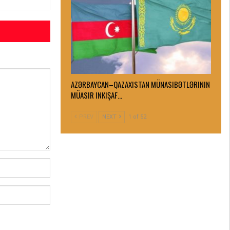
AZƏRBAYCAN–QAZAXISTAN MÜNASIBƏTLƏRININ
MÜASIR INKIŞAF…
PREV
NEXT
1 of 52