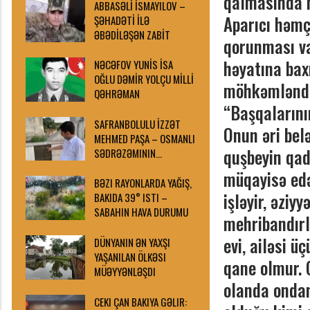
qalmasında m
ABBASƏLİ İSMAYILOV –
Aparıcı həmçi
ŞƏHADƏTİ İLƏ
ƏBƏDİLƏŞƏN ZABİT
qorunması va
həyatına bax
NƏCƏFOV YUNİS İSA
OĞLU DƏMİR YOLÇU MİLLİ
möhkəmləndi
QƏHRƏMAN
“Başqalarının
SAFRANBOLULU İZZƏT
Onun əri bel
MEHMED PAŞA – OSMANLI
quşbeyin qad
SƏDRƏZƏMININ…
müqayisə edən
BƏZI RAYONLARDA YAĞIŞ,
işləyir, əziy
BAKIDA 39° ISTI –
SABAHIN HAVA DURUMU
mehribandırla
evi, ailəsi 
DÜNYANIN ƏN YAXŞI
YAŞANILAN ÖLKƏSI
qane olmur. 
MÜƏYYƏNLƏŞDI
olanda ondan 
CEKI ÇAN BAKIYA GƏLIR: