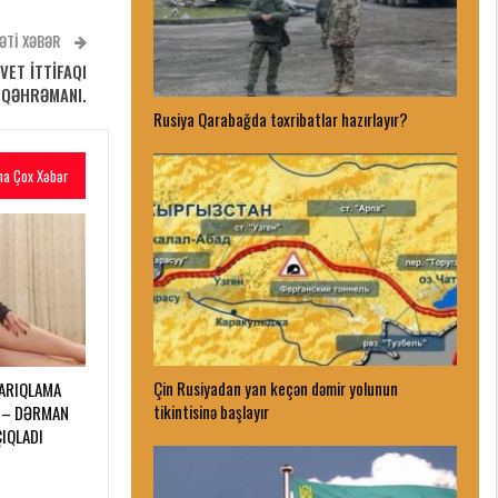
ƏTI XƏBƏR
VET İTTİFAQI
QƏHRƏMANI.
Rusiya Qarabağda təxribatlar hazırlayır?
ha Çox Xəbər
Çin Rusiyadan yan keçən dəmir yolunun
 ARIQLAMA
tikintisinə başlayır
 – DƏRMAN
ÇIQLADI