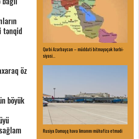
 bağlı
nların
i tənqid
Qərbi Azərbaycan – müddəti bitməyəçək hərbi-
siyasi…
baxaraq öz
çün böyük
düyü
 sağlam
Rusiya Dəməşq hava limanını mühafizə etmədi