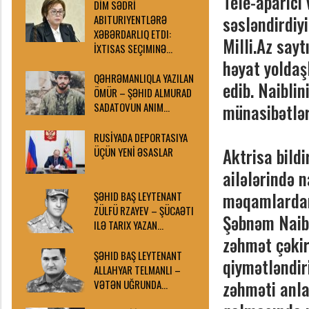
Tele-aparıcı 
DİM SƏDRİ
səsləndirdiyi
ABITURIYENTLƏRƏ
XƏBƏRDARLIQ ETDI:
Milli.Az sayt
İXTISAS SEÇIMINƏ…
həyat yoldaş
QƏHRƏMANLIQLA YAZILAN
edib. Naiblin
ÖMÜR – ŞƏHID ALMURAD
münasibətlər
SADATOVUN ANIM…
RUSİYADA DEPORTASIYA
Aktrisa bildi
ÜÇÜN YENİ ƏSASLAR
ailələrində n
məqamlardan b
ŞƏHID BAŞ LEYTENANT
ZÜLFÜ RZAYEV – ŞÜCAƏTI
Şəbnəm Naibli
ILƏ TARIX YAZAN…
zəhmət çəkir
ŞƏHID BAŞ LEYTENANT
qiymətləndiri
ALLAHYAR TELMANLI –
zəhməti anla
VƏTƏN UĞRUNDA…