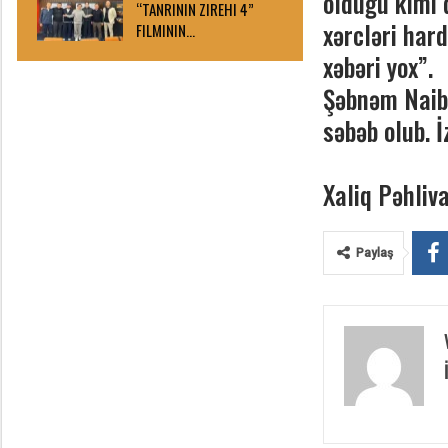
olduğu kimi q
“TANRININ ZIREHI 4”
xərcləri hard
FILMININ…
xəbəri yox”.
Şəbnəm Naibl
səbəb olub. İ
Xaliq Pəhliv
Paylaş