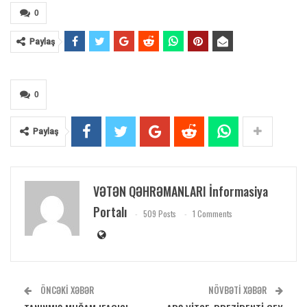
0
Paylaş
0
Paylaş
VƏTƏN QƏHRƏMANLARI İnformasiya
Portalı
509 Posts
1 Comments
ÖNCƏKI XƏBƏR
NÖVBƏTI XƏBƏR