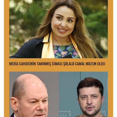
MEDİA SAHƏSİNİN TANINMIŞ SİMASI ŞƏLALƏ CAMAL MƏZUN OLDU