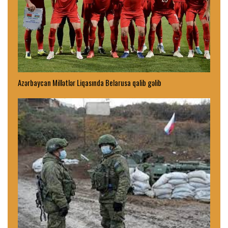
Azərbaycan Millətlər Liqasında Belarusa qalib gəlib