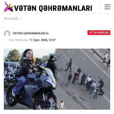
Ana Səhifə
BÜTÜN XƏBƏRLƏR
VƏTƏN QƏHRƏMANLARI İnformasiya Portalı
Tərəfindən
Son Yeniləmə
17. İyun. 2026, 13:57