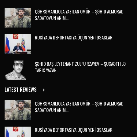
QƏHRƏMANLIQLA YAZILAN ÖMÜR – ŞƏHID ALMURAD
SADATOVUN ANIM…
RUSİYADA DEPORTASIYA ÜÇÜN YENİ ƏSASLAR
ŞƏHID BAŞ LEYTENANT ZÜLFÜ RZAYEV – ŞÜCAƏTI ILƏ
TARIX YAZAN…
LATEST REVIEWS
QƏHRƏMANLIQLA YAZILAN ÖMÜR – ŞƏHID ALMURAD
SADATOVUN ANIM…
RUSİYADA DEPORTASIYA ÜÇÜN YENİ ƏSASLAR