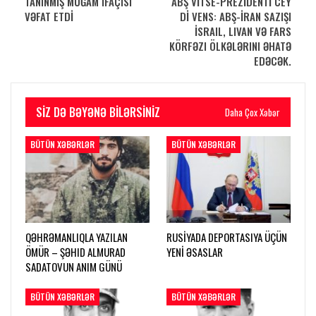
TANINMIŞ MUĞAM IFAÇISI
ABŞ VİTSE-PREZİDENTİ CEY
VƏFAT ETDİ
Dİ VENS: ABŞ-İRAN SAZIŞI
İSRAIL, LIVAN VƏ FARS
KÖRFƏZI ÖLKƏLƏRINI ƏHATƏ
EDƏCƏK.
SIZ DƏ BƏYƏNƏ BILƏRSINIZ
Daha Çox Xəbər
BÜTÜN XƏBƏRLƏR
BÜTÜN XƏBƏRLƏR
QƏHRƏMANLIQLA YAZILAN
RUSİYADA DEPORTASIYA ÜÇÜN
ÖMÜR – ŞƏHID ALMURAD
YENİ ƏSASLAR
SADATOVUN ANIM GÜNÜ
BÜTÜN XƏBƏRLƏR
BÜTÜN XƏBƏRLƏR