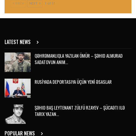
PREV
NEXT
1 of 51
LATEST NEWS
QƏHRƏMANLIQLA YAZILAN ÖMÜR – ŞƏHID ALMURAD
SADATOVUN ANIM…
RUSİYADA DEPORTASIYA ÜÇÜN YENİ ƏSASLAR
ŞƏHID BAŞ LEYTENANT ZÜLFÜ RZAYEV – ŞÜCAƏTI ILƏ
TARIX YAZAN…
POPULAR NEWS