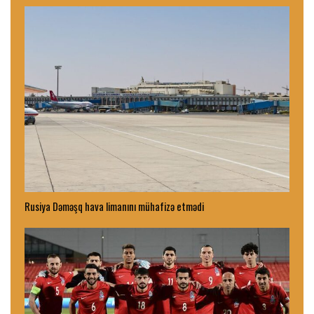
Rusiya Dəməşq hava limanını mühafizə etmədi