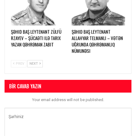
ŞƏHID BAŞ LEYTENANT ZÜLFÜ
ŞƏHID BAŞ LEYTENANT
RZAYEV – ŞÜCAƏTI ILƏ TARIX
ALLAHYAR TELMANLI – VƏTƏN
YAZAN QƏHRƏMAN ZABIT
UĞRUNDA QƏHRƏMANLIQ
NÜMUNƏSI
PREV
NEXT
BIR CAVAB YAZIN
Your email address will not be published.