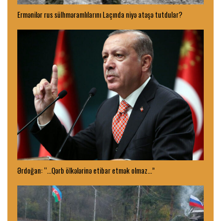
Ermənilər rus sülhməramlılarını Laçında niyə atəşə tutdular?
Ərdoğan: “…Qərb ölkələrinə etibar etmək olmaz…”