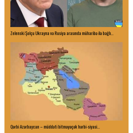
Zelenski Şolçu Ukrayna və Rusiya arasında müharibə ilə bağlı…
Qərbi Azərbaycan – müddəti bitməyəçək hərbi-siyasi…