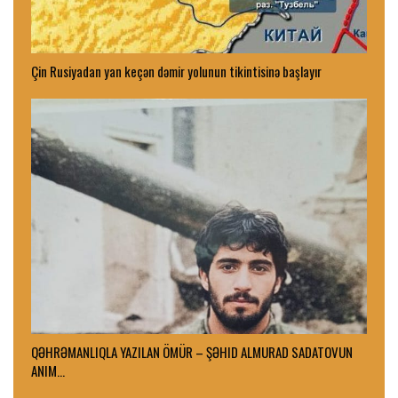
Çin Rusiyadan yan keçən dəmir yolunun tikintisinə başlayır
QƏHRƏMANLIQLA YAZILAN ÖMÜR – ŞƏHID ALMURAD SADATOVUN
ANIM…